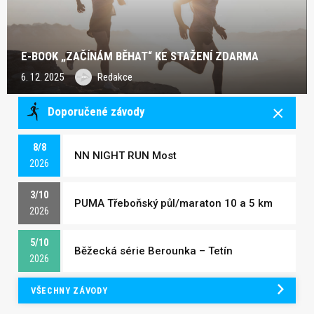
E-BOOK „ZAČÍNÁM BĚHAT“ KE STAŽENÍ ZDARMA
6. 12. 2025
Redakce
Doporučené závody
8/8
NN NIGHT RUN Most
2026
3/10
PUMA Třeboňský půl/maraton 10 a 5 km
2026
5/10
Běžecká série Berounka – Tetín
2026
VŠECHNY ZÁVODY