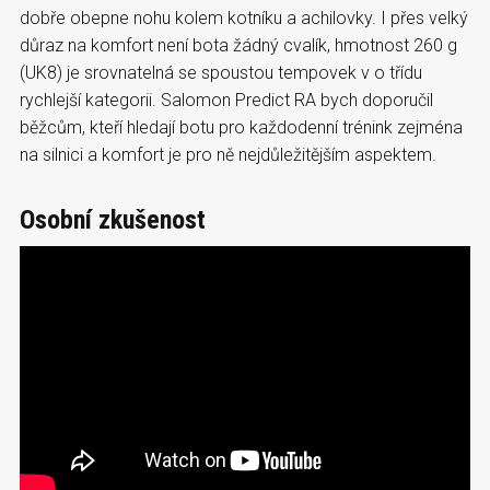
dobře obepne nohu kolem kotníku a achilovky. I přes velký
důraz na komfort není bota žádný cvalík, hmotnost 260 g
(UK8) je srovnatelná se spoustou tempovek v o třídu
rychlejší kategorii. Salomon Predict RA bych doporučil
běžcům, kteří hledají botu pro každodenní trénink zejména
na silnici a komfort je pro ně nejdůležitějším aspektem.
Osobní zkušenost