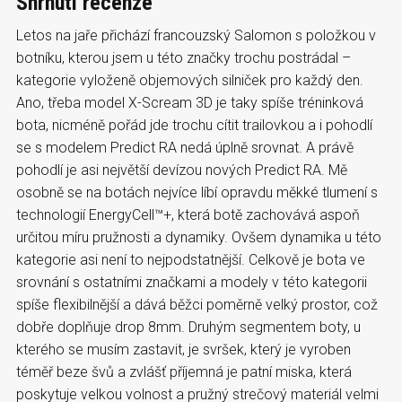
Shrnutí recenze
Letos na jaře přichází francouzský Salomon s položkou v
botníku, kterou jsem u této značky trochu postrádal –
kategorie vyloženě objemových silniček pro každý den.
Ano, třeba model X-Scream 3D je taky spíše tréninková
bota, nicméně pořád jde trochu cítit trailovkou a i pohodlí
se s modelem Predict RA nedá úplně srovnat. A právě
pohodlí je asi největší devízou nových Predict RA. Mě
osobně se na botách nejvíce líbí opravdu měkké tlumení s
technologií EnergyCell™+, která botě zachovává aspoň
určitou míru pružnosti a dynamiky. Ovšem dynamika u této
kategorie asi není to nejpodstatnější. Celkově je bota ve
srovnání s ostatními značkami a modely v této kategorii
spíše flexibilnější a dává běžci poměrně velký prostor, což
dobře doplňuje drop 8mm. Druhým segmentem boty, u
kterého se musím zastavit, je svršek, který je vyroben
téměř beze švů a zvlášť příjemná je patní miska, která
poskytuje velkou volnost a pružný strečový materiál velmi