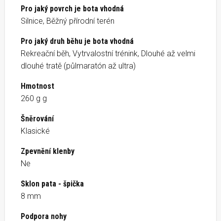
Pro jaký povrch je bota vhodná
Silnice, Běžný přírodní terén
Pro jaký druh běhu je bota vhodná
Rekreační běh, Vytrvalostní trénink, Dlouhé až velmi
dlouhé tratě (půlmaratón až ultra)
Hmotnost
260 g g
Šněrování
Klasické
Zpevnění klenby
Ne
Sklon pata - špička
8 mm
Podpora nohy