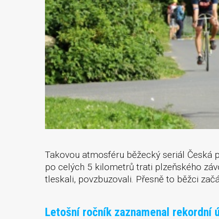
Takovou atmosféru běžecký seriál Česká 
po celých 5 kilometrů trati plzeňského závo
tleskali, povzbuzovali. Přesně to běžci začá
Letošní ročník zaznamenal rekordní 