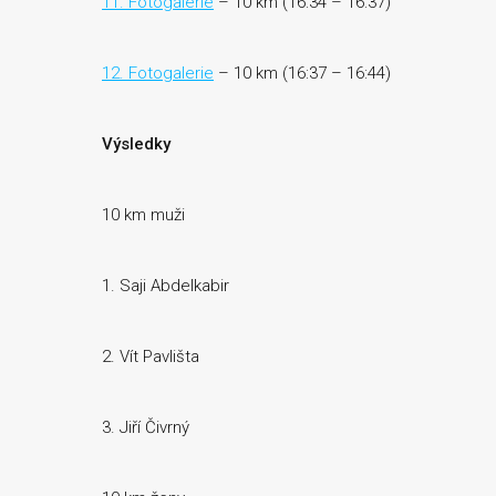
11. Fotogalerie
– 10 km (16:34 – 16:37)
12. Fotogalerie
– 10 km (16:37 – 16:44)
Výsledky
10 km muži
1. Saji Abdelkabir
2. Vít Pavlišta
3. Jiří Čivrný