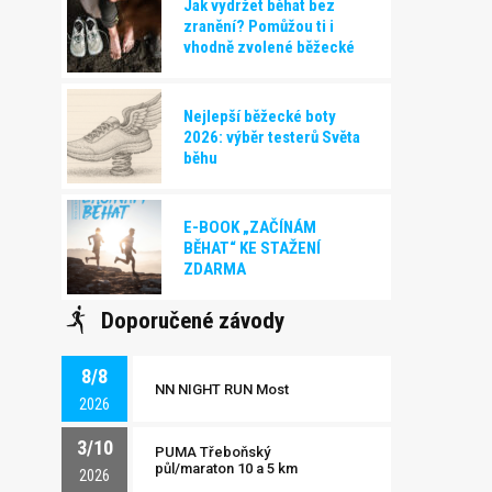
Jak vydržet běhat bez
zranění? Pomůžou ti i
vhodně zvolené běžecké
boty!
Nejlepší běžecké boty
2026: výběr testerů Světa
běhu
E-BOOK „ZAČÍNÁM
BĚHAT“ KE STAŽENÍ
ZDARMA
Doporučené závody
8/8
NN NIGHT RUN Most
2026
3/10
PUMA Třeboňský
půl/maraton 10 a 5 km
2026