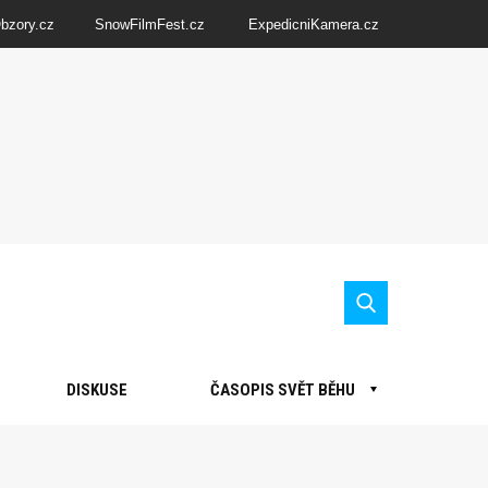
Obzory.cz
SnowFilmFest.cz
ExpedicniKamera.cz
DISKUSE
ČASOPIS SVĚT BĚHU