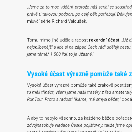
„Jsme za to moc vděční, protože náš seriál se soustředí
právě ti takovou podporu po celý běh potřebují. Děkujem
mluvčí série Richard Valoušek.
Tomu mimo jiné udělala radost
rekordní účast
.
„Už d
nejoblíbenější a lidé si na západ Čech rádi udělají ce
jsme téměř 1 500 lidí, to je úžasné.“
Vysoká účast výrazně pomůže také 
Vysoká účast výrazně pomůže také zrakově postiže
tu měli třináct, všem jsme našli traséry z řad amatérskýc
RunTour. Proto s radostí říkáme, má smysl běžet,“
dodáv
A aby to nebylo všechno, za každého běžce pořadatel
zdvojnásobuje Nadace České pojišťovny, takže jsme opět