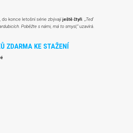
do konce letošní série zbývají
ještě čtyři
.
„Teď
rdubicích. Poběžte s námi, má to smysl,“
uzavírá.
KŮ ZDARMA KE STAŽENÍ
vé