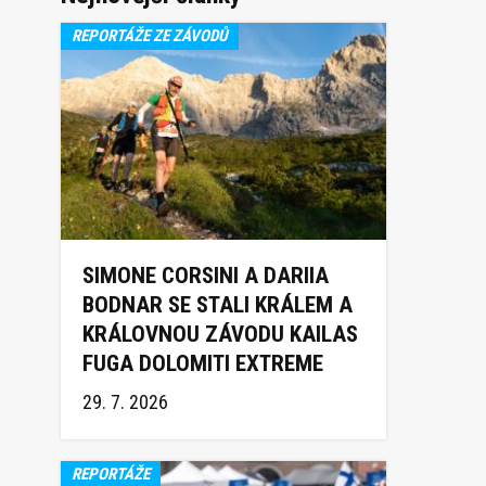
REPORTÁŽE ZE ZÁVODŮ
SIMONE CORSINI A DARIIA
BODNAR SE STALI KRÁLEM A
KRÁLOVNOU ZÁVODU KAILAS
FUGA DOLOMITI EXTREME
TRAIL 2026
29. 7. 2026
REPORTÁŽE