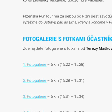
konto Leontinky věnujeme,“
upozorňuje Valoušek.
Plzeňská RunTour má za sebou po Plzni šest závodů, 
vyrážíme do Ostravy, pak do Brna, Prahy a končíme v Pa
FOTOGALERIE S FOTKAMI ÚČASTNÍ
Zde najdete fotogalerie s fotkami od
Terezy Maško
1. Fotogalerie
– 5 km (15:22 – 15:28)
2. Fotogalerie
– 5 km (15:28 – 15:31)
3. Fotogalerie
– 5 km (15:31 – 15:34)