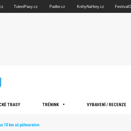
cz
TuleniPasy.cz
Padler.cz
KnihyNaHory.cz
Festival
CKÉ TRASY
TRÉNINK
VYBAVENÍ / RECENZE
a 10 km až půlmaraton