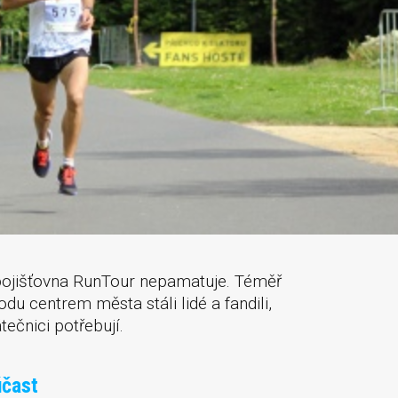
pojišťovna RunTour nepamatuje. Téměř
du centrem města stáli lidé a fandili,
tečnici potřebují.
účast