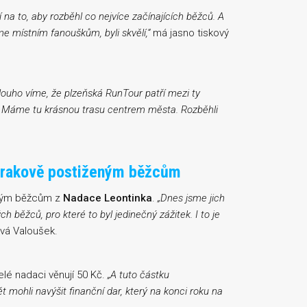
 na to, aby rozběhl co nejvíce
začínajících běžců
. A
e místním fanouškům, byli skvělí,“
má jasno tiskový
louho víme, že plzeňská RunTour patří mezi ty
stu. Máme tu krásnou trasu centrem města. Rozběhli
zrakově postiženým běžcům
ným běžcům z
Nadace Leontinka
.
„Dnes jsme jich
h běžců, pro které to byl jedinečný zážitek. I to je
á Valoušek.
é nadaci věnují 50 Kč.
„A tuto částku
 mohli navýšit finanční dar, který na konci roku na