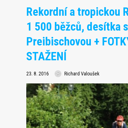
Rekordní a tropickou 
1 500 běžců, desítka se
Preibischovou + FO
STAŽENÍ
23. 8. 2016
Richard Valoušek