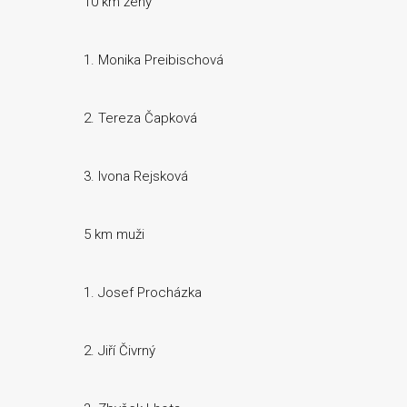
10 km ženy
1. Monika Preibischová
2. Tereza Čapková
3. Ivona Rejsková
5 km muži
1. Josef Procházka
2. Jiří Čivrný