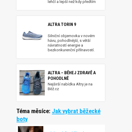
lehčí a lepší než kdy předtím
ALTRA TORIN 9
Silniční objemovka v novém
hávu, pohodlnější, s větší
návratností energie a
bezkonkurenční přilnavostí.
ALTRA – BĚHEJ ZDRAVĚ A
POHODLNĚ
Nejširší nabídka Altry je na
Běž.cz
Téma měsíce:
Jak vybrat běžecké
boty