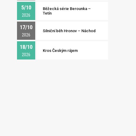
5/10
Běžecká série Berounka –
Tetín
2026
17/10
Silniční běh Hronov – Náchod
2026
18/10
Kros Českým rájem
2026