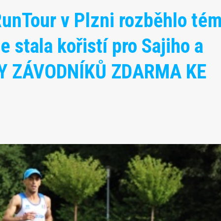
RunTour v Plzni rozběhlo té
 stala kořistí pro Sajiho a
TKY ZÁVODNÍKŮ ZDARMA KE