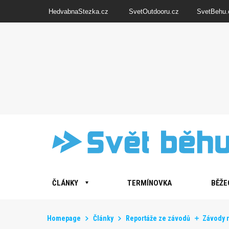
HedvabnaStezka.cz
SvetOutdooru.cz
SvetBehu.
ČLÁNKY
TERMÍNOVKA
BĚŽE
Homepage
Články
Reportáže ze závodů
Závody n