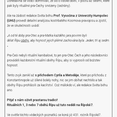
Donedávna se vědci domnívali, že šlo o lidské oběti, v počtu až sedmi, které
pak byly rituálně pra-Čechy snězeny (sežrány).
Ale na žádost redakce Světa běhu
Prof. Vysočina z Univerzity Humpolec
(UHU)
provedl detailní analýzou kostrbatého Kosmova pravopisu a zjistil,
že ve skutečnosti uvádí:
„
A od té doby pra-Otec a pra-Matka každého jara povinni byli
dělat Řípu
oběhy
, aby hojnost jejich plémě zachována byla. Jeden, tři aj sedm.
„
Pra-Češi nebyli rituální kanibalové, to jen pra-Otec Čech a jeho následovníci
prováděli každoroční rituální oběhy Řípu, aby si vyprosili od božstev
hojnost.
Tento zvyk zanikl až
s příchodem Cyrila a Metoděje
, které po příchodu z
Konstantinopole už šíleně bolely nohy, nic se jim obíhat nechtělo a tak
oběhy Řípu prohlásili za kacířství. Což málokdo ví, ale redakce Světa běhu
ano.
Přijď s nám oživit prastarou tradici!
Rituálních 1, 3 nebo 7 oběhů Řípu už tuto neděli na Řípské7.
Ve světle těchto vědeckých poznatků se koná již 431. ročník Řípské7.