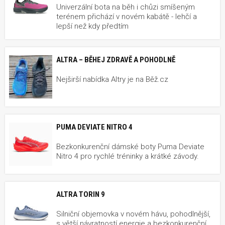
Univerzální bota na běh i chůzi smíšeným
terénem přichází v novém kabátě - lehčí a
lepší než kdy předtím
ALTRA – BĚHEJ ZDRAVĚ A POHODLNĚ
Nejširší nabídka Altry je na Běž.cz
PUMA DEVIATE NITRO 4
Bezkonkurenční dámské boty Puma Deviate
Nitro 4 pro rychlé tréninky a krátké závody.
ALTRA TORIN 9
Silniční objemovka v novém hávu, pohodlnější,
s větší návratností energie a bezkonkurenční