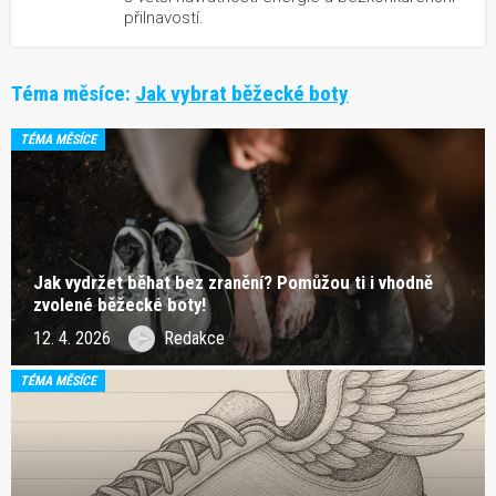
přilnavostí.
Téma měsíce:
Jak vybrat běžecké boty
TÉMA MĚSÍCE
Jak vydržet běhat bez zranění? Pomůžou ti i vhodně
zvolené běžecké boty!
12. 4. 2026
Redakce
TÉMA MĚSÍCE