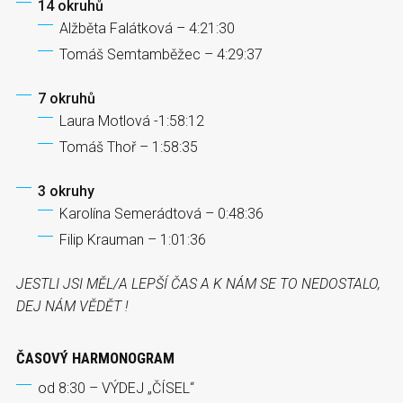
14 okruhů
Alžběta Falátková – 4:21:30
Tomáš Semtamběžec – 4:29:37
7 okruhů
Laura Motlová -1:58:12
Tomáš Thoř – 1:58:35
3 okruhy
Karolína Semerádtová – 0:48:36
Filip Krauman – 1:01:36
JESTLI JSI MĚL/A LEPŠÍ ČAS A K NÁM SE TO NEDOSTALO,
DEJ NÁM VĚDĚT !
ČASOVÝ HARMONOGRAM
od 8:30 – VÝDEJ „ČÍSEL“