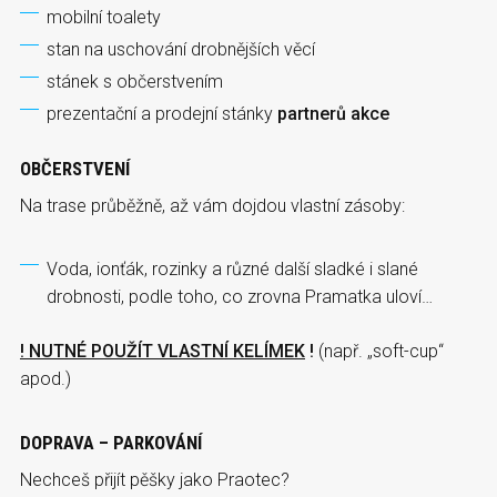
mobilní toalety
stan na uschování drobnějších věcí
stánek s občerstvením
prezentační a prodejní stánky
partnerů akce
OBČERSTVENÍ
Na trase průběžně, až vám dojdou vlastní zásoby:
Voda, ionťák, rozinky a různé další sladké i slané
drobnosti, podle toho, co zrovna Pramatka uloví…
! NUTNÉ POUŽÍT VLASTNÍ KELÍMEK
!
(např. „soft-cup“
apod.)
DOPRAVA – PARKOVÁNÍ
Nechceš přijít pěšky jako Praotec?