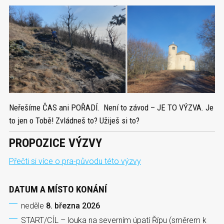
Neřešíme ČAS ani POŘADÍ. Není to závod – JE TO VÝZVA. Je
to jen o Tobě! Zvládneš to? Užiješ si to?
PROPOZICE VÝZVY
Přečti si více o pra-původu této výzvy
DATUM A MÍSTO KONÁNÍ
neděle
8. března 2026
START/CÍL – louka na severním úpatí Řípu (směrem k