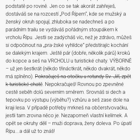
podstatě po rovině. Jen co se tak akorát zahřeješ,
dostáváš se na rozcestí „Pod Řípem“, kde se mužský a
ženský okruh spojují, zhluboka se nadechneš a po
parádním trailu se vydáváš pořádným stoupákem k
vrcholu Řípu. Jestli se zadýcháš víc, než je zdrávo, můžeš
si odpočinout na „pra-žské vyhlídce“ předstírajíc kochání
se dalekým krajem. Ještě pár (dobře, několik párů) kroků
do kopce a seš na VRCHOLU u turistické chaty. VÝBORNĚ
– už jen šestkrát (někdo třináctkrát, někdo dvakrát, někdo
má splněno).
Pokračuješ na otočku u rotundy Sv. Jiří, zpět
k turistické chatě
. Nepokračuješ! Rovnou po zpevněné
cestě seběh dolů severním směrem. Srovnáš si dech a
tepovku po výstupu (výběhu?) vzhůru a seš zase dole na
kraji lesa. V případě potřeby mrkneš na občerstvovačku,
jestli tam zrovna něco je. Nezapomeň vlastní kelímek. A
opět se okruhy dělí – muži doprava, ženy doleva. Po úpatí
Řípu….a dál už to znáš!