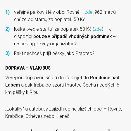
veřejné parkoviště v obci Rovné –
zde
, 962 metrů
chůze od startu, za poplatek 50 Kč
louka „vedle startu“ za poplatek 50 Kč (
zde
) – k
dispozici
pouze v případě vhodných podmínek –
respektuj pokyny organizátorů!
Fakt nechceš přijít pěšky jako Praotec?
DOPRAVA – VLAK/BUS
Veřejnou dopravou se dá dobře dojet do
Roudnice nad
Labem
a pak třeba po vzoru Praotce Čecha necelých 6
km pěšky k Řípu.
„Lokálky“ a autobusy zajíždí i do nejbližších obcí – Rovné,
Krabčice, Ctiněves nebo Kleneč.