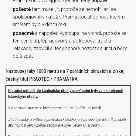
Pramatkou později ještě jednou tedy
popáté
pošesté
tam musel jít, protože se nemohli ani se
spolubojovníky natož s Pramatkou shodnout, kterým
směrem bylo vidět tu řeku
posedmé
a naposled vystoupal na vrchol, protože se
ten den cítil přepracovaný a potřeboval trochu
relaxace, zacvičil si tedy nahoře pozdrav slunci a běžel
dolů spát
Nastoupej taky 1000 metrů na 7 parádních okruzích a získej
čestný titul PRAOTEC / PRAMATKA.
Historici odhalili, že kanibalské rituály pra-Čechů byly ve skutečnosti
běžeckými rituály.
V Kosmově kronice, o které jste se učili ve 3. třídě, se uvádí:
„
A od té doby pra-Otec a pra-Matka každého jara povinni byli dělat Řípu oběti,
aby hojnost jejich plémě zachována byla. Jeden, tři aj sedm.
„