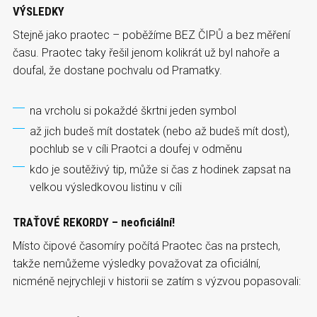
VÝSLEDKY
Stejně jako praotec – poběžíme BEZ ČIPŮ a bez měření
času. Praotec taky řešil jenom kolikrát už byl nahoře a
doufal, že dostane pochvalu od Pramatky.
na vrcholu si pokaždé škrtni jeden symbol
až jich budeš mít dostatek (nebo až budeš mít dost),
pochlub se v cíli Praotci a doufej v odměnu
kdo je soutěživý tip, může si čas z hodinek zapsat na
velkou výsledkovou listinu v cíli
TRAŤOVÉ REKORDY – neoficiální!
Místo čipové časomíry počítá Praotec čas na prstech,
takže nemůžeme výsledky považovat za oficiální,
nicméně nejrychleji v historii se zatím s výzvou popasovali: