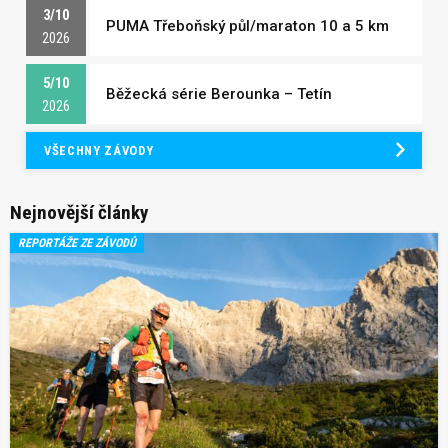
3/10
PUMA Třeboňský půl/maraton 10 a 5 km
2026
5/10
Běžecká série Berounka – Tetín
2026
VŠECHNY ZÁVODY
Nejnovější články
REPORTÁŽE ZE ZÁVODŮ