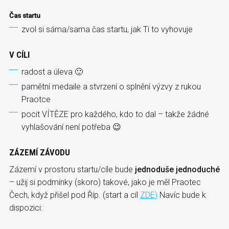
Čas startu
zvol si sáma/sama čas startu, jak Ti to vyhovuje
V CÍLI
radost a úleva 🙂
pamětní medaile a stvrzení o splnění výzvy z rukou
Praotce
pocit VÍTĚZE pro každého, kdo to dal – takže žádné
vyhlašování není potřeba 😉
ZÁZEMÍ ZÁVODU
Zázemí v prostoru startu/cíle bude
jednoduše jednoduché
– užij si podmínky (skoro) takové, jako je měl Praotec
Čech, když přišel pod Říp. (start a cíl
ZDE)
Navíc bude k
dispozici: