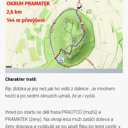
Charakter tratě:
Říp zblízka je jiný než jak ho vidíš z dálnice. Je mnohem
hezčí a po sedmi okruzích uznáš, že je i vyšší.
Ihned po startu se dělí trasa PRAOTCŮ (mužů) a
PRAMATEK (ženy). Na okraji lesa muži zatáčí doleva a
ženy doprava a vydáváš se po úpatí Řípu po lesní cestě, v