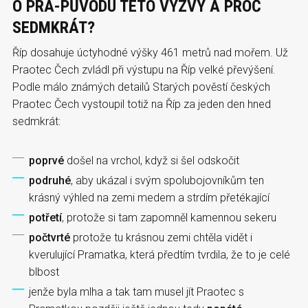
O PRA-PŮVODU TÉTO VÝZVY A PROČ
SEDMKRÁT?
Říp dosahuje úctyhodné výšky 461 metrů nad mořem. Už
Praotec Čech zvládl při výstupu na Říp velké převýšení.
Podle málo známých detailů Starých pověstí českých
Praotec Čech vystoupil totiž na Říp za jeden den hned
sedmkrát:
poprvé
došel na vrchol, když si šel odskočit
podruhé
, aby ukázal i svým spolubojovníkům ten
krásný výhled na zemi medem a strdím přetékající
potřetí
, protože si tam zapomněl kamennou sekeru
počtvrté
protože tu krásnou zemi chtěla vidět i
kverulující Pramatka, která předtím tvrdila, že to je celé
blbost
jenže byla mlha a tak tam musel jít Praotec s