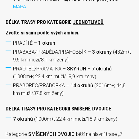
MAPA
DÉLKA TRASY PRO KATEGORIE
JEDNOTLIVCŮ
Zvolte si sami podle svých ambicí:
PRADÍTĚ –
1 okruh
PRABÁBA/PRADĚDA/PRAHOBBÍK –
3 okruhy
(432m+;
9,6 km muži/8,1 km ženy)
PRAOTEC/PRAMATKA –
SKYRUN
–
7 okruhů
(1008m+; 22,4 km muži/18,9 km ženy)
PRABOREC/PRABORKA –
14 okruhů
(2016m+; 44,8
km muži/37,8 km ženy)
DÉLKA TRASY PRO KATEGORII
SMÍŠENÉ DVOJICE
7 okruhů
(1000m+; 22,4 km muži/18,9 km ženy)
Kategorie
SMÍŠENÝCH DVOJIC
běží na hlavní trase „7