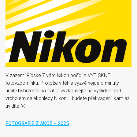
V zázemí Řípské 7 vám Nikon pořídí A VYTISKNE
fotovzpomínku. Protože v téhle výzvě nejde o minuty,
určitě břibrzděte na trati a vyzkoušejte na vyhlídce pod
vrcholem dalekohledy Nikon – budete překvapeni, kam až
uvidíte 🙂
FOTOGRAFIE Z AKCE – 2025