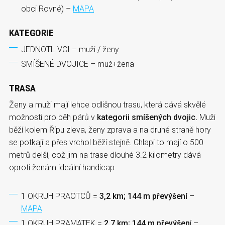
obci Rovné) –
MAPA
KATEGORIE
JEDNOTLIVCI – muži / ženy
SMÍŠENÉ DVOJICE – muž+žena
TRASA
Ženy a muži mají lehce odlišnou trasu, která dává skvělé
možnosti pro běh párů v
kategorii smíšených dvojic.
Muži
běží kolem Řípu zleva, ženy zprava a na druhé straně hory
se potkají a přes vrchol běží stejně. Chlapi to mají o 500
metrů delší, což jim na trase dlouhé 3.2 kilometry dává
oproti ženám ideální handicap.
1 OKRUH PRAOTCŮ =
3,2 km; 144 m převýšení
–
MAPA
1 OKRUH PRAMATEK =
2,7 km; 144 m převýšen
í –