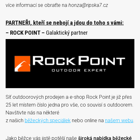
více informací se obraťte na
honza@ripska7.cz
PARTNEŘI, kteří se nebojí a jdou do toho s vámi:
– ROCK POINT –
Galaktický partner
Síť outdoorových prodejen a e-shop Rock Point je již přes
25 let místem číslo jedna pro vše, co souvisí s outdoorem.
Navštivte nás na některé
z našich
běžeckých speciálek
nebo online na
našem webu
.
Jako běžce vás jistě potěší naše
široká nabídka běžecké