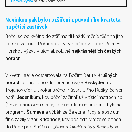
– Horská výzva
najdete v termínovce.
Novinkou pak bylo rozšíření z původního kvarteta
na pětici zastávek
Běžci se od května do září mohli každý měsíc těšit na jiné
horské zákoutí. Pořadatelský tým připravil Rock Point –
Horskou výzvu v těch absolutně
nejkrásnějších českých
horách
.
V květnu série odstartovala na Božím Daru v
Krušných
horách
, o měsíc později premiérově v
Beskydech
v
Trojanovicích u skokanského můstku Jiřího Rašky, červen
patřil
Jeseníkům
, kdy běžci začínali už v tisíci metrech na
Červenohorském sedle, na konci letních prázdnin byla na
programu
Šumava
a výběh ze Železné Rudy a absolutní
finiš zažily v září
Krkonoše
, kdy poslední vítězové doběhli
do Pece pod Sněžkou.
„Novou lokalitou byly Beskydy, ve