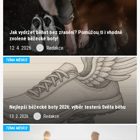
Jak vydržet běhat bez zranění? Pomůžou ti i vhodně
zvolené běžecké boty!
12. 4. 2026
Redakce
TÉMA MĚSÍCE
Nejlepší běžecké boty 2026: výběr testerů Světa běhu
13. 2. 2026
Redakce
TÉMA MĚSÍCE