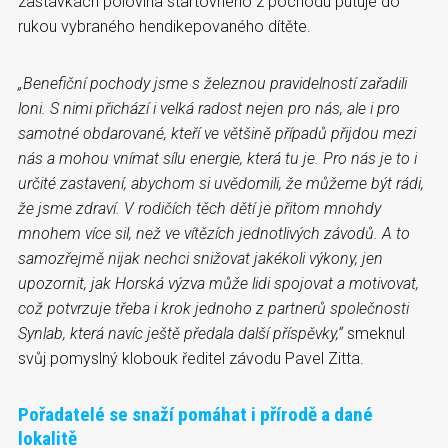
zastávkách polovina startovného z pochodu putuje do
rukou vybraného hendikepovaného dítěte.
„Benefiční pochody jsme s železnou pravidelností zařadili
loni. S nimi přichází i velká radost nejen pro nás, ale i pro
samotné obdarované, kteří ve většině případů přijdou mezi
nás a mohou vnímat
sílu energie
, která tu je. Pro nás je to i
určité zastavení, abychom si uvědomili, že můžeme být rádi,
že jsme zdraví. V rodičích těch dětí je přitom mnohdy
mnohem více sil, než ve vítězích jednotlivých závodů. A to
samozřejmě nijak nechci snižovat jakékoli výkony, jen
upozornit, jak Horská výzva může lidi spojovat a motivovat,
což potvrzuje třeba i krok jednoho z partnerů společnosti
Synlab, která navíc ještě předala další příspěvky,“
smeknul
svůj pomyslný klobouk ředitel závodu Pavel Zitta.
Pořadatelé se snaží pomáhat i přírodě a dané
lokalitě