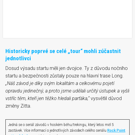
Historicky poprvé se celé „tour“ mohli zúčastnit
jednotlivci
Dosud výsadu startu měli jen dvojice. Ty z důvodu nočního
startu a bezpečnosti zůstaly pouze na hlavní trase Long.
„Náš závod je díky svým lokalitám a celkovému pojetí
opravdu
jedinečný
, a proto jsme udělali určitý ústupek a vyšli
vstříc těm, kteří jen těžko hledali parťáka,“
vysvětlil důvod
změny Zitta.
Jedná se o seriál závodů v hoském běhu/trekingu, který letos měl 5
zastávek. Více informací o jednotlivých závodech celého seriálu
Rock Point