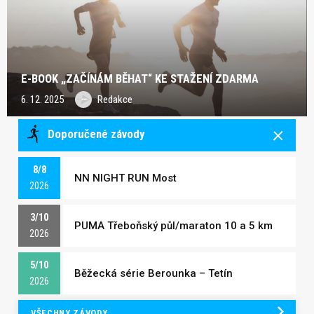
E-BOOK „ZAČÍNÁM BĚHAT“ KE STAŽENÍ ZDARMA
6. 12. 2025
Redakce
Doporučené závody
8/8
NN NIGHT RUN Most
2026
3/10
PUMA Třeboňský půl/maraton 10 a 5 km
2026
5/10
Běžecká série Berounka – Tetín
2026
VŠECHNY ZÁVODY