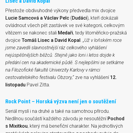
Lisec a David Kopal
Přestože obdivuhodné výkony předvedla mix dvojice
Lucie Samcová a Václav Pelc
(
Dudáci
), kteří dokázali
ovládnout všech pět zastávek ve své kategorii, celkovým
vítězem se nakonec stali
Medaři
, tedy litoměřicko-pražská
dvojice
Tomáš Lisec a David Kopal
.
„Už v loňském roce
jsme zavedli slavnostnější ráz celkového vyhlášení
nejúspěšnějších běžců. Stejně jako loni i letos dojde k
předání cen na akademické půdě. S nejlepšími se setkáme
na Filozofické fakultě Univerzity Karlovy v rámci
cestovatelského festivalu
Obzory
,“
zve na vyhlášení
12.
listopadu
Pavel Zitta.
Rock Point – Horská výzva není jen o soutěžení
Seriál myslí i na druhé a také na samotnou přírodu.
Nedílnou součástí každého závodu je nesoutěžní
Pochod
s Mixitkou
, který má benefiční charakter. Na jednotlivých