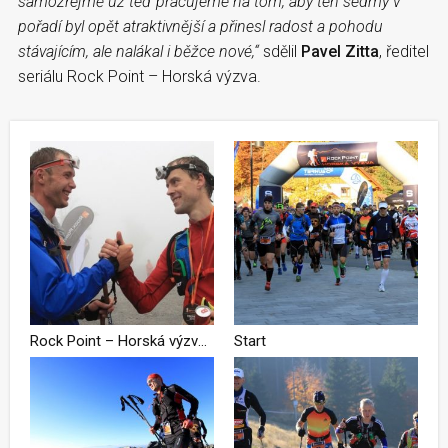
samozřejmě už teď pracujeme na tom, aby ten sedmý v
pořadí byl opět atraktivnější a přinesl radost a pohodu
stávajícím, ale nalákal i běžce nové,“
sdělil
Pavel Zitta
, ředitel
seriálu Rock Point – Horská výzva.
Rock Point – Horská výzva dopsala šestou kapitolu
Start