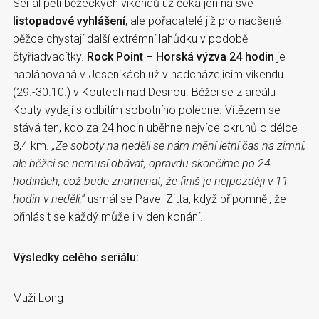
Seriál pěti běžeckých víkendů už čeká jen na své
listopadové vyhlášení
, ale pořadatelé již pro nadšené
běžce chystají další extrémní lahůdku v podobě
čtyřiadvacítky.
Rock Point – Horská výzva 24 hodin
je
naplánovaná v Jeseníkách už v nadcházejícím víkendu
(29.-30.10.) v Koutech nad Desnou. Běžci se z areálu
Kouty vydají s odbitím sobotního poledne. Vítězem se
stává ten, kdo za 24 hodin uběhne nejvíce okruhů o délce
8,4 km.
„Ze soboty na neděli se nám mění letní čas na zimní,
ale běžci se nemusí obávat, opravdu skončíme po 24
hodinách, což bude znamenat, že finiš je nejpozději v 11
hodin v neděli,“
usmál se Pavel Zitta, když připomněl, že
přihlásit se každý může i v den konání.
Výsledky celého seriálu:
Muži Long