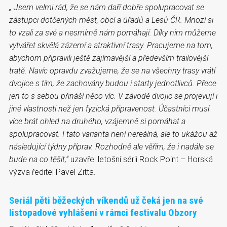
„ Jsem velmi rád, že se nám daří dobře spolupracovat se
zástupci dotčených měst, obcí a úřadů a Lesů ČR. Mnozí si
to vzali za své a nesmírně nám pomáhají. Díky nim můžeme
vytvářet skvělá
zázemí a atraktivní trasy. Pracujeme na tom,
abychom připravili ještě zajímavější a především trailovější
tratě. Navíc opravdu zvažujeme, že se na všechny trasy vrátí
dvojice s tím, že zachovány budou i starty jednotlivců. Přece
jen to s sebou přináší něco víc. V závodě dvojic se projevují i
jiné vlastnosti než jen fyzická připravenost. Účastníci musí
více brát ohled na druhého, vzájemně si pomáhat a
spolupracovat. I tato varianta není nereálná, ale to ukážou až
následující týdny příprav. Rozhodně ale věřím, že i nadále se
bude na co těšit,“
uzavřel letošní sérii Rock Point – Horská
výzva ředitel Pavel Zitta.
Seriál pěti běžeckých víkendů už čeká jen na své
listopadové vyhlášení v rámci festivalu Obzory