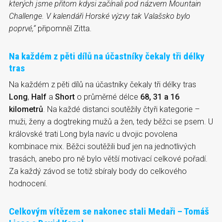
kterých jsme přitom kdysi začínali pod názvem Mountain
Challenge. V kalendáři Horské výzvy tak Valašsko bylo
poprvé,“
připomněl Zitta.
Na každém z pěti dílů na účastníky čekaly tři délky
tras
Na každém z pěti dílů na účastníky čekaly tři délky tras
Long
,
Half
a
Short
o průměrné délce
68, 31 a 16
kilometrů
. Na každé distanci soutěžily čtyři kategorie –
muži, ženy a dogtreking mužů a žen, tedy běžci se psem. U
královské trati Long byla navíc u dvojic povolena
kombinace mix. Běžci soutěžili buď jen na jednotlivých
trasách, anebo pro ně bylo větší motivací celkové pořadí.
Za každý závod se totiž sbíraly body do celkového
hodnocení.
Celkovým vítězem se nakonec stali Medaři – Tomáš