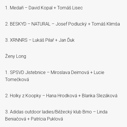
1. Medaři – David Kopal + Tomáš Lisec
2. BESKYD – NATURAL – Josef Podlucký + Tomáš Klimša
3. XRNNRS – Lukáš Pilař + Jan Ďuk
Ženy Long
1. SPSVD Jistebnice – Miroslava Deimová + Lucie
Tomečková
2. Holky z Koopky – Hana Hrodková + Blanka Slezáková
3. Adidas outdoor ladies/Běžecký klub Brno – Linda
Beniačová + Patrícia Puklová