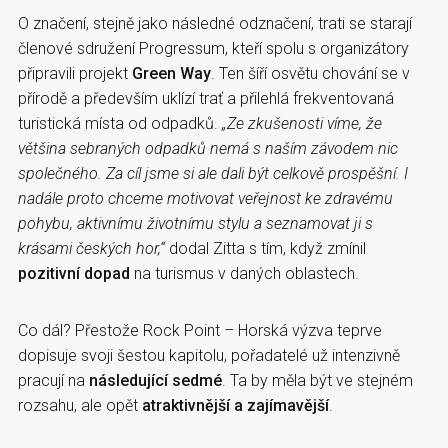
O značení, stejně jako následné odznačení, trati se starají
členové sdružení Progressum, kteří spolu s organizátory
připravili projekt
Green Way
. Ten šíří osvětu chování se v
přírodě a především uklízí trať a přilehlá frekventovaná
turistická místa od odpadků.
„Ze zkušenosti víme, že
většina sebraných odpadků nemá s naším závodem nic
společného. Za cíl jsme si ale dali být celkově prospěšní. I
nadále proto chceme motivovat veřejnost ke zdravému
pohybu, aktivnímu životnímu stylu a seznamovat ji s
krásami českých hor,“
dodal Zitta s tím, když zmínil
pozitivní dopad
na turismus v daných oblastech.
Co dál? Přestože Rock Point – Horská výzva teprve
dopisuje svoji šestou kapitolu, pořadatelé už intenzivně
pracují na
následující sedmé
. Ta by měla být ve stejném
rozsahu, ale opět
atraktivnější a zajímavější
.