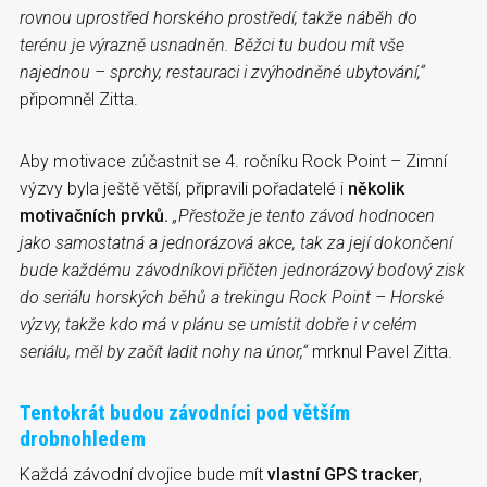
rovnou uprostřed horského prostředí, takže náběh do
terénu je výrazně usnadněn. Běžci tu budou mít vše
najednou – sprchy, restauraci i zvýhodněné ubytování,“
připomněl Zitta.
Aby motivace zúčastnit se 4. ročníku Rock Point – Zimní
výzvy byla ještě větší, připravili pořadatelé i
několik
motivačních prvků.
„Přestože je tento závod hodnocen
jako samostatná a jednorázová akce, tak za její dokončení
bude každému závodníkovi přičten jednorázový bodový zisk
do seriálu horských běhů a trekingu Rock Point – Horské
výzvy, takže kdo má v plánu se umístit dobře i v celém
seriálu, měl by začít ladit nohy na únor,“
mrknul Pavel Zitta.
Tentokrát budou závodníci pod větším
drobnohledem
Každá závodní dvojice bude mít
vlastní GPS tracker
,