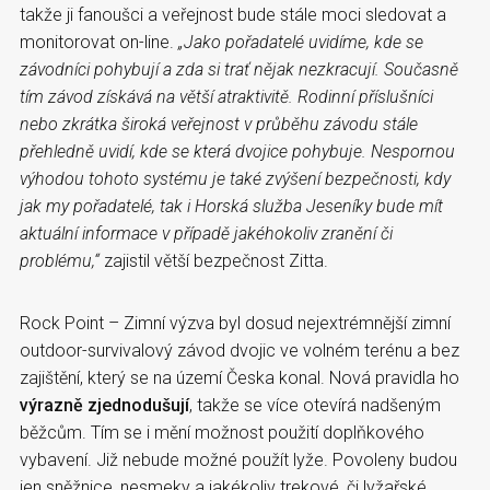
takže ji fanoušci a veřejnost bude stále moci sledovat a
monitorovat on-line.
„Jako pořadatelé uvidíme, kde se
závodníci pohybují a zda si trať nějak nezkracují. Současně
tím závod získává na větší atraktivitě. Rodinní příslušníci
nebo zkrátka široká veřejnost v průběhu závodu stále
přehledně uvidí, kde se která dvojice pohybuje. Nespornou
výhodou tohoto systému je také zvýšení bezpečnosti, kdy
jak my pořadatelé, tak i Horská služba Jeseníky bude mít
aktuální informace v případě jakéhokoliv zranění či
problému,“
zajistil větší bezpečnost Zitta.
Rock Point – Zimní výzva byl dosud nejextrémnější zimní
outdoor-survivalový závod dvojic ve volném terénu a bez
zajištění, který se na území Česka konal. Nová pravidla ho
výrazně zjednodušují
, takže se více otevírá nadšeným
běžcům. Tím se i mění možnost použití doplňkového
vybavení. Již nebude možné použít lyže. Povoleny budou
jen sněžnice, nesmeky a jakékoliv trekové, či lyžařské