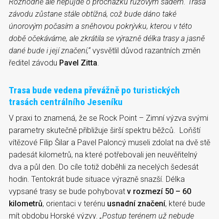
Rozhodně ale nepůjde o procházku růžovým sadem. Trasa
závodu zůstane stále obtížná, což bude dáno také
únorovým počasím a sněhovou pokrývku, kterou v této
době očekáváme, ale zkrátila se výrazně délka trasy a jasně
dané bude i její značení,“
vysvětlil důvod razantních změn
ředitel závodu
Pavel Zitta
.
Trasa bude vedena převážně po turistických
trasách centrálního Jeseníku
V praxi to znamená, že se Rock Point – Zimní výzva svými
parametry skutečně přibližuje širší spektru běžců. Loňští
vítězové Filip Šilar a Pavel Paloncý museli zdolat na dvě stě
padesát kilometrů, na které potřebovali jen neuvěřitelný
dva a půl den. Do cíle totiž doběhli za necelých šedesát
hodin. Tentokrát bude situace výrazně snazší. Délka
vypsané trasy se bude pohybovat
v rozmezí 50 – 60
kilometrů
, orientaci v terénu
usnadní značení
, které bude
mít obdobu Horské výzvy.
„Postup terénem už nebude