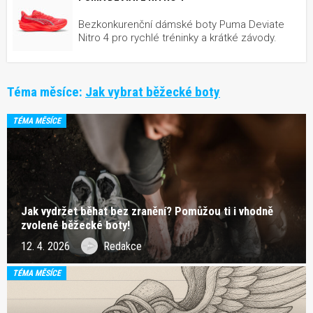
Bezkonkurenční dámské boty Puma Deviate
Nitro 4 pro rychlé tréninky a krátké závody.
Téma měsíce:
Jak vybrat běžecké boty
TÉMA MĚSÍCE
Jak vydržet běhat bez zranění? Pomůžou ti i vhodně
zvolené běžecké boty!
12. 4. 2026
Redakce
TÉMA MĚSÍCE