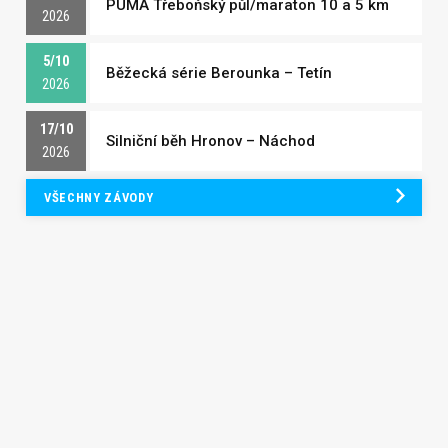
PUMA Třeboňský půl/maraton 10 a 5 km
2026
5/10
Běžecká série Berounka – Tetín
2026
17/10
Silniční běh Hronov – Náchod
2026
VŠECHNY ZÁVODY