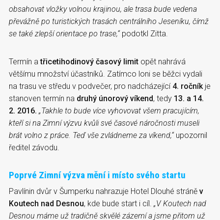
obsahovat vložky volnou krajinou, ale trasa bude vedena
převážně po turistických trasách centrálního Jeseníku, čímž
se také zlepší orientace po trase,“
podotkl Zitta.
Termín a
třicetihodinový časový limit
opět nahrává
většímu množství účastníků. Zatímco loni se běžci vydali
na trasu ve středu v podvečer, pro nadcházející
4. ročník
je
stanoven termín na
druhý únorový víkend
, tedy
13. a 14.
2. 2016.
„Takhle to bude více vyhovovat všem pracujícím,
kteří si na Zimní výzvu kvůli své časové náročnosti museli
brát volno z práce. Teď vše zvládneme za víkend,“
upozornil
ředitel závodu.
Poprvé Zimní výzva mění i místo svého startu
Pavlínin dvůr v Šumperku nahrazuje Hotel Dlouhé stráně
v
Koutech nad Desnou
, kde bude start i cíl.
„V Koutech nad
Desnou máme už tradičně skvělé zázemí a jsme přitom už