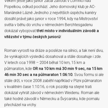
Věkem ještě jako junior začal závodit v Lomnici nad
Popelkou, odkud pochází. Jeho domovský klub je AC-
Mariánské Lázně Jednoho z největších úspěchu kariéry
dosáhl právě jako junior v roce 1994, kdy na Mistrovství
světa v běhu do vrchu v německém Berchtesgadenu
dokázal vybojovat
třetí místo v individuálním závodě a
vítězství v týmu českých juniorů
!
Roman vyrostl na dráze a posléze na silnici, a tak není divu,
že vynikajících výsledků dosahoval a stále dosahuje i zde.
V letech cca 1998 – 2004 běhal 10 km, 15 km a
půlmaraton, kde
OR na 10 km má 30 min 9 sec, na 15 km
46 min 30 sec a na půlmaraton 1:06:10.
Svou formu si ale
stále drží, v roce 2008 zaběhl například v Plzni půlmaraton
v kvalitním čase 1:10:16, o rok později na stejné trati
dokázal vyhrát závod v německém Weidenu. Roman ale
také hodně závodil v Německu a Švýcarsku, kde pomalu
přecházel na vrchy.