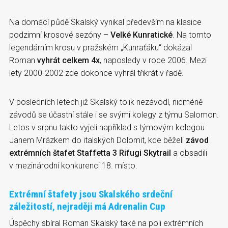
Na domácí půdě Skalský vynikal především na klasice
podzimní krosové sezóny –
Velké Kunratické
. Na tomto
legendárním krosu v pražském „Kunraťáku“ dokázal
Roman
vyhrát celkem 4x
, naposledy v roce 2006. Mezi
lety 2000-2002 zde dokonce vyhrál třikrát v řadě.
V posledních letech již Skalský tolik nezávodí, nicméně
závodů se účastní stále i se svými kolegy z týmu Salomon.
Letos v srpnu takto vyjeli například s týmovým kolegou
Janem Mrázkem do italských Dolomit, kde běželi
závod
extrémních štafet Staffetta 3 Rifugi Skytrail
a obsadili
v mezinárodní konkurenci 18. místo.
Extrémní štafety jsou Skalského srdeční
záležitostí, nejraději má Adrenalin Cup
Úspěchy sbíral Roman Skalský také na poli extrémních