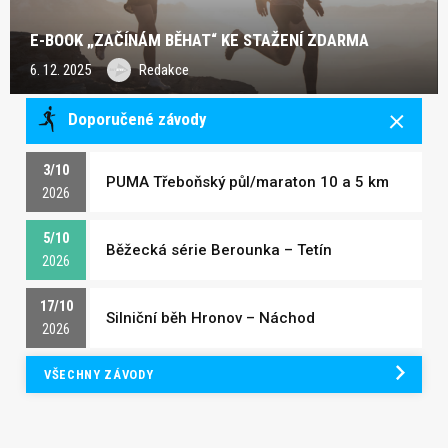
E-BOOK „ZAČÍNÁM BĚHAT“ KE STAŽENÍ ZDARMA
6. 12. 2025
Redakce
Doporučené závody
3/10
PUMA Třeboňský půl/maraton 10 a 5 km
2026
5/10
Běžecká série Berounka – Tetín
2026
17/10
Silniční běh Hronov – Náchod
2026
VŠECHNY ZÁVODY