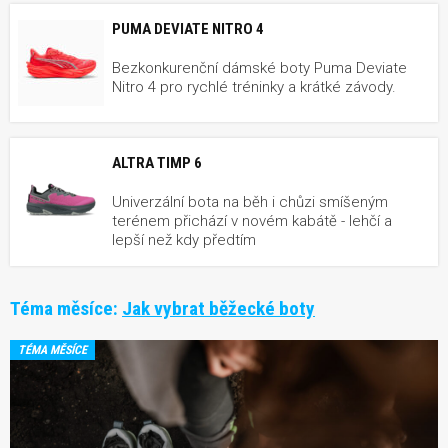
PUMA DEVIATE NITRO 4
Bezkonkurenční dámské boty Puma Deviate
Nitro 4 pro rychlé tréninky a krátké závody.
ALTRA TIMP 6
Univerzální bota na běh i chůzi smíšeným
terénem přichází v novém kabátě - lehčí a
lepší než kdy předtím
Téma měsíce:
Jak vybrat běžecké boty
TÉMA MĚSÍCE