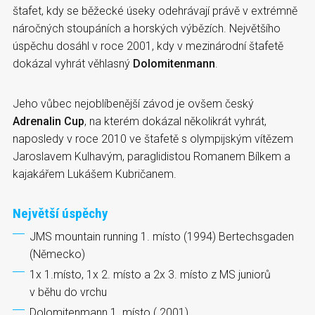
štafet, kdy se běžecké úseky odehrávají právě v extrémně
náročných stoupáních a horských výbězích. Největšího
úspěchu dosáhl v roce 2001, kdy v mezinárodní štafetě
dokázal vyhrát věhlasný
Dolomitenmann
.
Jeho vůbec nejoblíbenější závod je ovšem český
Adrenalin Cup
, na kterém dokázal několikrát vyhrát,
naposledy v roce 2010 ve štafetě s olympijským vítězem
Jaroslavem Kulhavým, paraglidistou Romanem Bílkem a
kajakářem Lukášem Kubričanem.
Největší úspěchy
JMS mountain running 1. místo (1994) Bertechsgaden
(Německo)
1x 1.místo, 1x 2. místo a 2x 3. místo z MS juniorů
v běhu do vrchu
Dolomitenmann 1. místo ( 2001)