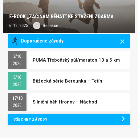
E-BOOK „ZAČÍNÁM BĚHAT“ KE STAŽENÍ ZDARMA
6. 12. 2025
Redakce
Doporučené závody
3/10
PUMA Třeboňský půl/maraton 10 a 5 km
2026
5/10
Běžecká série Berounka – Tetín
2026
17/10
Silniční běh Hronov – Náchod
2026
VŠECHNY ZÁVODY