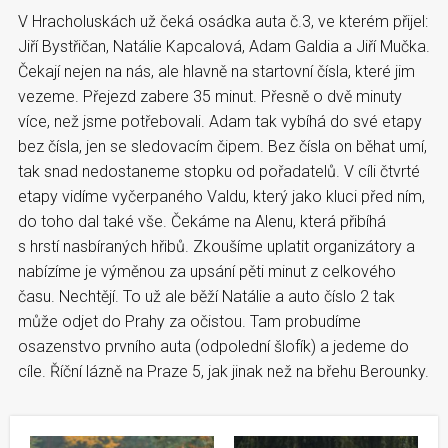
V Hracholuskách už čeká osádka auta č.3, ve kterém přijel:
Jiří Bystřičan, Natálie Kapcalová, Adam Galdia a Jiří Mučka.
Čekají nejen na nás, ale hlavně na startovní čísla, které jim
vezeme. Přejezd zabere 35 minut. Přesně o dvě minuty
více, než jsme potřebovali. Adam tak vybíhá do své etapy
bez čísla, jen se sledovacím čipem. Bez čísla on běhat umí,
tak snad nedostaneme stopku od pořadatelů. V cíli čtvrté
etapy vidíme vyčerpaného Valdu, který jako kluci před ním,
do toho dal také vše. Čekáme na Alenu, která přibíhá
s hrstí nasbíraných hřibů. Zkoušíme uplatit organizátory a
nabízíme je výměnou za upsání pěti minut z celkového
času. Nechtějí. To už ale běží Natálie a auto číslo 2 tak
může odjet do Prahy za očistou. Tam probudíme
osazenstvo prvního auta (odpolední šlofík) a jedeme do
cíle. Říční lázně na Praze 5, jak jinak než na břehu Berounky.