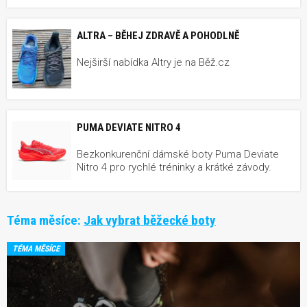
ALTRA – BĚHEJ ZDRAVĚ A POHODLNĚ
Nejširší nabídka Altry je na Běž.cz
PUMA DEVIATE NITRO 4
Bezkonkurenční dámské boty Puma Deviate
Nitro 4 pro rychlé tréninky a krátké závody.
Téma měsíce:
Jak vybrat běžecké boty
TÉMA MĚSÍCE