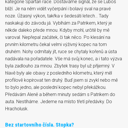
kategorie Spartan race. Dostáváme signál, že se Luboš
blíží. Je na něm vidět vyčerpání i bolavý sval na pravé
noze. Úžasný výkon, takřka v šedesáti letech… Tady
naskakuji do závodu já. Vybíhám za Patrikem, který je
někde daleko přede mnou. Kdyby mohl, určitě by mě
varoval. Nepřepal začátek, či tak něco. Po klesání na
prvním kilometru čekal velmi výživný kopec na tom
druhém. Nohy odmítaly jít, ruce se chytaly kořenů a ústa
nadávala na pořadatele. Vše má svůj konec, a i tato výzva
byla zadlouho za mnou. Zbytek trasy byl už příjemný. V
hlavě byly ale obavy z posledního kilometru, který měl
profilově kopírovat ten druhý. Buď jsem si zvykl nebo mě
to bylo jedno, ale poslední kopec nebyl překážkou.
Předávám Aleně a během minuty sedám s Patrikem do
auta. Nestíháme. Jedeme na místo třetí předávky. Do
Hracholusk.
Bez startovního čísla. Stopka?