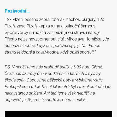
Pozávodní…
12x Plzeň, pečená žebra, tatarák, nachos, burgery, 12x
Plzeň, zase Plzeň, kapka rumu a půlnoční šampus.
Sportovci by si možná zasloužili jinou stravu i nápoje.
Přesto nelze nevzpomenout citát Miroslava Horníčka: „
Je
odsouzeníhodné, když se sportovci opíjejí. Na druhou
stranu je dobré a chvályhodné, když opilci sportují.“
P.S. V neděli ráno nás probudil budík v 6:00 hod. Cíleně.
Čeká nás azurový den v podzimních barvách a byla by
škoda spát. Obouváme běžecké boty a vybíháme vstříc
Prokopskému údolí. Deset kilometrů bylo tak akorát před již
nachystanou snídaní. Ani teď jsme však nepřišli na
odpověď, jestli jsme ti sportovci nebo ti opilci…