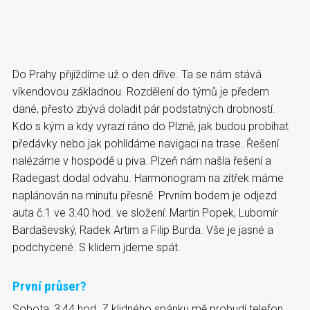
Do Prahy přijíždíme už o den dříve. Ta se nám stává
víkendovou základnou. Rozdělení do týmů je předem
dané, přesto zbývá doladit pár podstatných drobností.
Kdo s kým a kdy vyrazí ráno do Plzně, jak budou probíhat
předávky nebo jak pohlídáme navigaci na trase. Řešení
nalézáme v hospodě u piva. Plzeň nám našla řešení a
Radegast dodal odvahu. Harmonogram na zítřek máme
naplánován na minutu přesně. Prvním bodem je odjezd
auta č.1 ve 3:40 hod. ve složení: Martin Popek, Lubomír
Bardaševský, Radek Artim a Filip Burda. Vše je jasné a
podchycené. S klidem jdeme spát.
První průser?
Sobota, 3:44 hod. Z klidného spánku mě probudí telefon.