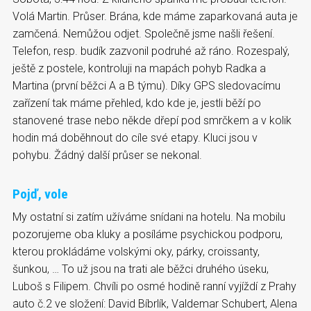
Volá Martin. Průser. Brána, kde máme zaparkovaná auta je
zamčená. Nemůžou odjet. Společně jsme našli řešení.
Telefon, resp. budík zazvonil podruhé až ráno. Rozespalý,
ještě z postele, kontroluji na mapách pohyb Radka a
Martina (první běžci A a B týmu). Díky GPS sledovacímu
zařízení tak máme přehled, kdo kde je, jestli běží po
stanovené trase nebo někde dřepí pod smrčkem a v kolik
hodin má doběhnout do cíle své etapy. Kluci jsou v
pohybu. Žádný další průser se nekonal.
Pojď, vole
My ostatní si zatím užíváme snídani na hotelu. Na mobilu
pozorujeme oba kluky a posíláme psychickou podporu,
kterou prokládáme volskými oky, párky, croissanty,
šunkou, … To už jsou na trati ale běžci druhého úseku,
Luboš s Filipem. Chvíli po osmé hodině ranní vyjíždí z Prahy
auto č.2 ve složení: David Bíbrlík, Valdemar Schubert, Alena