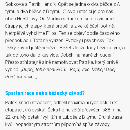
Sobková a Patrik Hanzlík. Opět se jedná o dva běžce z A
týmu a dva běžce z B týmu. Cílovou stanicí je pro nás
obec Hřešihlavy. Od Martina s Radkem se dozvídáme
útrapy jejich etapy, která proběhla z velké části potmě.
Netrpělivě vyhlížíme Filipa. Ten se objeví podle časového
předpokladu. Totálně vyřízen. Fyzicky i psychicky. Tak
těžký závod ještě neběžel. Běžel. Jenže tady běží za tým, a
tak do toho dal o kus více. Doběhl na hraně zhroucení.
Přesto stihl stejně silně namotivovat Patrika, který právě
vybíhá. „
Dupej, tohle není POBL. Pojď, vole. Makej! Dělej.
Pojď, jak drak…
„
Spartan race nebo běžecký závod?
Patrik, snad i strachem, odběhl maximální rychlostí. Třetí
etapa je „královská“. Čeká ho největší převýšení 588 m na
22 km. My ostatní vyhlížíme Luboše z B týmu. Druhá trasa
kvůli popadaným stromům připomíná spíše závody