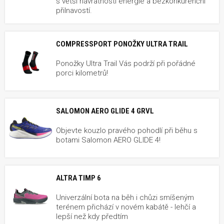
s větší návratností energie a bezkonkurenční
přilnavostí.
COMPRESSPORT PONOŽKY ULTRA TRAIL
Ponožky Ultra Trail Vás podrží při pořádné
porci kilometrů!
SALOMON AERO GLIDE 4 GRVL
Objevte kouzlo pravého pohodlí při běhu s
botami Salomon AERO GLIDE 4!
ALTRA TIMP 6
Univerzální bota na běh i chůzi smíšeným
terénem přichází v novém kabátě - lehčí a
lepší než kdy předtím