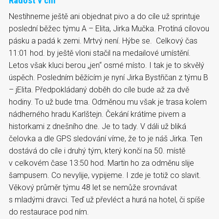
Radost v cíli
Nestihneme ještě ani objednat pivo a do cíle už sprintuje
poslední běžec týmu A – Elita, Jirka Mučka. Protíná cílovou
pásku a padá k zemi. Mrtvý není. Hýbe se. Celkový čas
11:01 hod. by ještě vloni stačil na medailové umístění.
Letos však kluci berou „jen“ osmé místo. I tak je to skvělý
úspěch. Posledním běžícím je nyní Jirka Bystřičan z týmu B
– jElita. Předpokládaný doběh do cíle bude až za dvě
hodiny. To už bude tma. Odměnou mu však je trasa kolem
nádherného hradu Karlštejn. Čekání krátíme pivem a
historkami z dnešního dne. Je to tady. V dáli už bliká
čelovka a dle GPS sledování víme, že to je náš Jirka. Ten
dostává do cíle i druhý tým, který končí na 50. místě
v celkovém čase 13:50 hod. Martin ho za odměnu slije
šampusem. Co nevylije, vypijeme. I zde je totiž co slavit.
Věkový průměr týmu 48 let se nemůže srovnávat
s mladými dravci. Teď už převléct a hurá na hotel, či spíše
do restaurace pod ním.