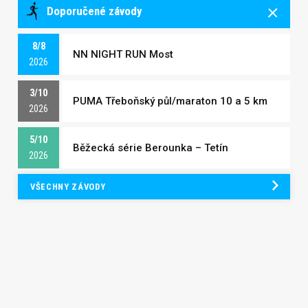
Doporučené závody
8/8
NN NIGHT RUN Most
2026
3/10
PUMA Třeboňský půl/maraton 10 a 5 km
2026
5/10
Běžecká série Berounka – Tetín
2026
VŠECHNY ZÁVODY