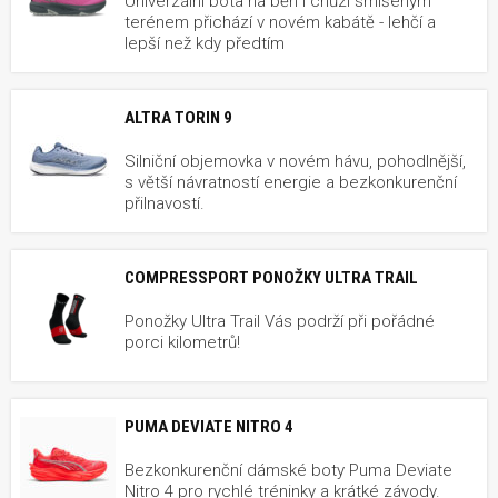
Univerzální bota na běh i chůzi smíšeným
terénem přichází v novém kabátě - lehčí a
lepší než kdy předtím
ALTRA TORIN 9
Silniční objemovka v novém hávu, pohodlnější,
s větší návratností energie a bezkonkurenční
přilnavostí.
COMPRESSPORT PONOŽKY ULTRA TRAIL
Ponožky Ultra Trail Vás podrží při pořádné
porci kilometrů!
PUMA DEVIATE NITRO 4
Bezkonkurenční dámské boty Puma Deviate
Nitro 4 pro rychlé tréninky a krátké závody.