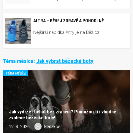
ALTRA – BĚHEJ ZDRAVĚ A POHODLNĚ
Nejširší nabídka Altry je na Běž.cz
Téma měsíce:
Jak vybrat běžecké boty
TÉMA MĚSÍCE
Jak vydržet běhat bez zranění? Pomůžou ti i vhodně
zvolené běžecké boty!
12. 4. 2026
Redakce