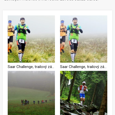
Saar Challenge, trailový závod nedotčenou přírodou Žďárských vrchů
Saar Challenge, trailový závod nedotčenou přírodou Žďárských vrchů