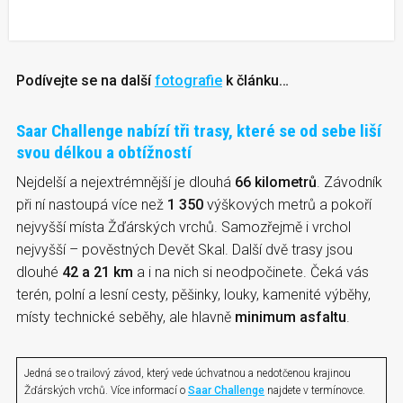
Podívejte se na další
fotografie
k článku…
Saar Challenge nabízí tři trasy, které se od sebe liší
svou délkou a obtížností
Nejdelší a nejextrémnější je dlouhá
66 kilometrů
. Závodník
při ní nastoupá více než
1 350
výškových metrů a pokoří
nejvyšší místa Žďárských vrchů. Samozřejmě i vrchol
nejvyšší – pověstných Devět Skal. Další dvě trasy jsou
dlouhé
42 a 21 km
a i na nich si neodpočinete. Čeká vás
terén, polní a lesní cesty, pěšinky, louky, kamenité výběhy,
místy technické seběhy, ale hlavně
minimum asfaltu
.
Jedná se o trailový závod, který vede úchvatnou a nedotčenou krajinou
Žďárských vrchů. Více informací o
Saar Challenge
najdete v termínovce.