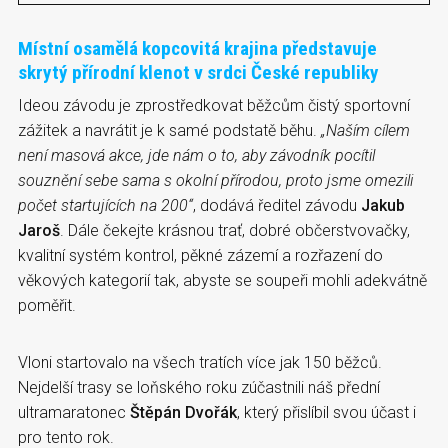
Místní osamělá kopcovitá krajina představuje
skrytý přírodní klenot v srdci České republiky
Ideou závodu je zprostředkovat běžcům čistý sportovní
zážitek a navrátit je k samé podstatě běhu.
„Naším cílem
není masová akce, jde nám o to, aby závodník pocítil
souznění sebe sama s okolní přírodou, proto jsme omezili
počet startujících na 200“
, dodává ředitel závodu
Jakub
Jaroš
. Dále čekejte krásnou trať, dobré občerstvovačky,
kvalitní systém kontrol, pěkné zázemí a rozřazení do
věkových kategorií tak, abyste se soupeři mohli adekvátně
poměřit.
Vloni startovalo na všech tratích více jak 150 běžců.
Nejdelší trasy se loňského roku zúčastnili náš přední
ultramaratonec
Štěpán Dvořák
, který přislíbil svou účast i
pro tento rok.