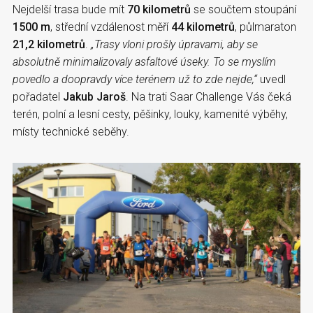
Nejdelší trasa bude mít
70 kilometrů
se součtem stoupání
1500 m
, střední vzdálenost měří
44 kilometrů
, půlmaraton
21,2 kilometrů
.
„Trasy vloni prošly úpravami, aby se
absolutně minimalizovaly asfaltové úseky. To se myslím
povedlo a doopravdy více terénem už to zde nejde,“
uvedl
pořadatel
Jakub Jaroš
. Na trati Saar Challenge Vás čeká
terén, polní a lesní cesty, pěšinky, louky, kamenité výběhy,
místy technické seběhy.