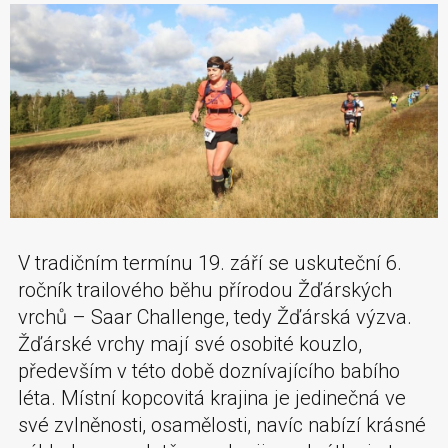
V tradičním termínu 19. září se uskuteční 6.
ročník trailového běhu přírodou Žďárských
vrchů – Saar Challenge, tedy Žďárská výzva.
Žďárské vrchy mají své osobité kouzlo,
především v této době doznívajícího babího
léta. Místní kopcovitá krajina je jedinečná ve
své zvlněnosti, osamělosti, navíc nabízí krásné