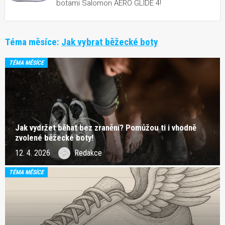
botami Salomon AERO GLIDE 4!
Téma měsíce:
Jak vybrat běžecké boty
TÉMA MĚSÍCE
Jak vydržet běhat bez zranění? Pomůžou ti i vhodně
zvolené běžecké boty!
12. 4. 2026
Redakce
TÉMA MĚSÍCE