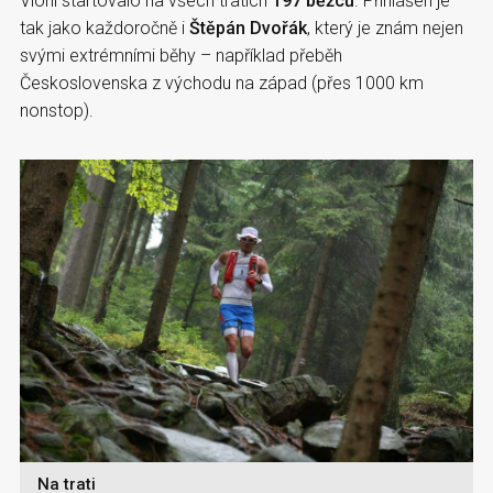
Vloni startovalo na všech tratích
197 běžců
. Přihlášen je
tak jako každoročně i
Štěpán Dvořák
, který je znám nejen
svými extrémními běhy – například přeběh
Československa z východu na západ (přes 1000 km
nonstop).
Na trati