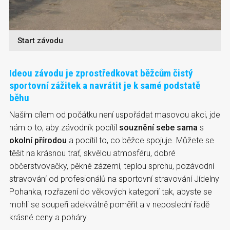
Start závodu
Ideou závodu je zprostředkovat běžcům čistý
sportovní zážitek a navrátit je k samé podstatě
běhu
Naším cílem od počátku není uspořádat masovou akci, jde
nám o to, aby závodník pocítil
souznění sebe sama
s
okolní přírodou
a pocítil to, co běžce spojuje. Můžete se
těšit na krásnou trať, skvělou atmosféru, dobré
občerstvovačky, pěkné zázemí, teplou sprchu, pozávodní
stravování od profesionálů na sportovní stravování Jídelny
Pohanka, rozřazení do věkových kategorií tak, abyste se
mohli se soupeři adekvátně poměřit a v neposlední řadě
krásné ceny a poháry.