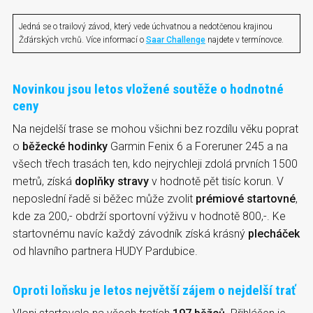
Jedná se o trailový závod, který vede úchvatnou a nedotčenou krajinou
Žďárských vrchů. Více informací o
Saar Challenge
najdete v termínovce.
Novinkou jsou letos vložené soutěže o hodnotné
ceny
Na nejdelší trase se mohou všichni bez rozdílu věku poprat
o
běžecké hodinky
Garmin Fenix 6 a Foreruner 245 a na
všech třech trasách ten, kdo nejrychleji zdolá prvních 1500
metrů, získá
doplňky stravy
v hodnotě pět tisíc korun. V
neposlední řadě si běžec může zvolit
prémiové startovné
,
kde za 200,- obdrží sportovní výživu v hodnotě 800,-. Ke
startovnému navíc každý závodník získá krásný
plecháček
od hlavního partnera HUDY Pardubice.
Oproti loňsku je letos největší zájem o nejdelší trať