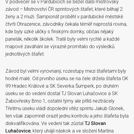
V podvečer se v Pardubicích se běžel další mistrovský
závod – Mistrovství ČR sprintových štafet, které běhají 2
ženy a 2 muži. Šampionát proběhl v pardubické městské
čtvrti Ohrazenice, závodníky čekala téměř naprostá rovina,
kde byly úzké uličky s finskými domky, občas nějaký
panelák, několik školek. Tratě byly velmi rychlé a každé
mapové zaváhání se výrazně promítalo do výsledků
jednotlivých štafet.
Závod byl velmi vyrovnaný, rozestupy mezi štafetami byly
hodně malé. Od prvního úseku se na čele držela štafeta OK
99 Hradec Králové a SK Severka Šumperk, po druhém
úseku se do vedení dostal TJ Slovan Luhačovice a SK
Žabovřesky Brno 1, ostatní týmy ale příliš neztrácely.
Třetímu úseku vládl dopolední vítěz sprintu Jakub Glonek,
ten však zapomněl orazit jednu kontrolu a jeho štafeta byla
diskvalifikována. Ve vedení tak zůstal
TJ Slovan
Luhačovice
, který uhájil náskok a ve složení Martina