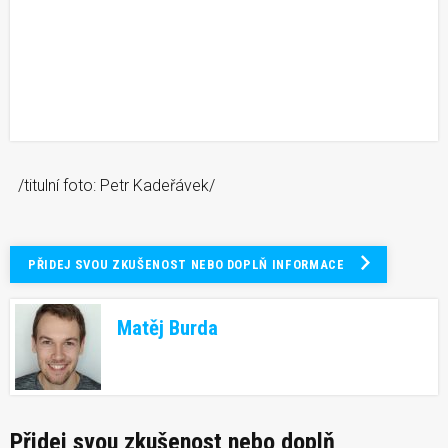
/titulní foto: Petr Kadeřávek/
PŘIDEJ SVOU ZKUŠENOST NEBO DOPLŇ INFORMACE
Matěj Burda
Přidej svou zkušenost nebo doplň