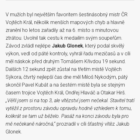
V mužích byl největším favoritem šestinásobný mistr ČR
Vojtěch Král, několik menších mapových chyb a hlavně
zranění ho letos zařadily až na 6. místo s minutovou
ztrátou. Uvolnil tak cestu k medailím svým soupeřům.
Závod zvládl nejlépe
Jakub Glonek
, který podal skvělý
výkon, vedl od páté kontroly, vyhrál řadu mezičasů a v cíli
měl náskok před druhým Tomášem Křivdou 19 sekund.
Dalších 12 sekund zpět zůstal na třetím místě Vojtěch
Sýkora, čtvrtý nejlepší čas dne měl Miloš Nykodým, pátý
skončil Pavel Kubát a na šestém místě byla se stejným
časem trojice Vojtěch Král, Ondřej Hlaváč a Otakar Hirš.
„Věřil jsem si na top 3, ale vítězství jsem nečekal. Stavitel tratí
vytěžil z prostoru závodu opravdu hodně vzhledem k tomu,
kolikrát se tam už běželo. Pasáž na konci závodu byla pro
mě nečekaně náročná,“
prozradil v cíli šťastný vítěz Jakub
Glonek.