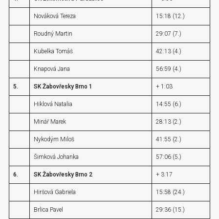
Nováková Tereza
15:18 (12.)
Roudný Martin
29:07 (7.)
Kubelka Tomáš
42:13 (4.)
Knapová Jana
56:59 (4.)
5.
SK Žabovřesky Brno 1
+ 1:03
Hiklová Natalia
14:55 (6.)
Minář Marek
28:13 (2.)
Nykodým Miloš
41:55 (2.)
Šimková Johanka
57:06 (5.)
6.
SK Žabovřesky Brno 2
+ 3:17
Hiršová Gabriela
15:58 (24.)
Brlica Pavel
29:36 (15.)