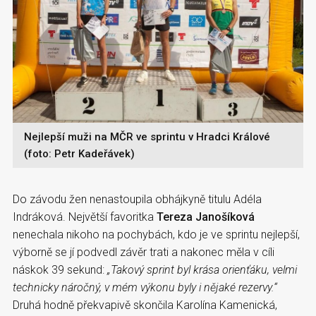
Nejlepší muži na MČR ve sprintu v Hradci Králové
(foto: Petr Kadeřávek)
Do závodu žen nenastoupila obhájkyně titulu Adéla
Indráková. Největší favoritka
Tereza Janošíková
nenechala nikoho na pochybách, kdo je ve sprintu nejlepší,
výborně se jí podvedl závěr trati a nakonec měla v cíli
náskok 39 sekund:
„Takový sprint byl krása orienťáku, velmi
technicky náročný, v mém výkonu byly i nějaké rezervy.“
Druhá hodně překvapivě skončila Karolína Kamenická,