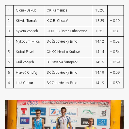
1.
Glonek Jakub
OK Kamenice
13:20
2.
Křivda Tomáš
K.O.B. Choceň
13:39
+ 0:19
3.
Sýkora Vojtěch
OOB TJ Slovan Luhačovice
13:51
+ 0:31
4.
Nykodým Miloš
SK Žabovřesky Brno
14:12
+ 0:52
5.
Kubát Pavel
OK 99 Hradec Králové
14:14
+ 0:54
6.
Král Vojtěch
SK Severka Šumperk
14:19
+ 0:59
6.
Hlaváč Ondřej
SK Žabovřesky Brno
14:19
+ 0:59
6.
Hirš Otakar
SK Žabovřesky Brno
14:19
+ 0:59