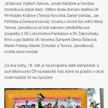
Jirčáková, Vojtěch Sýkora, Jonáš Hubáček a Vendula
Horčičková získal zlato. Stříbro brala domácí štafeta OK
99 Hradec Králové (Tereza Novotná, Daniel Vandas, Jan
Petržela a Denisa Kosová). Souboj o bronz byl velmi těsný,
Tereza Janošíková na trati nakonec předběhla své
soupeřky z OK Lokomotiva Pardubice a SK Žabovřesky
Brno a její štafeta SK Severka Šumperk (Anna Štičková,
Martin Poklop, Marek Schuster a Tereza Janošíkova)
mohla slavit medaili.
Za dva týdny, 18. září, je na programu další šampionát, a
sice Mistrovství ČR na klasické trati, které se poběží v okolí
vodní nádrže Vír na Vysočině.