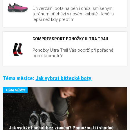
Univerzální bota na běh i chůzi smíšeným
terénem přichází v novém kabátě - lehčí a
lepší než kdy předtím
COMPRESSPORT PONOŽKY ULTRA TRAIL
Ponožky Ultra Trail Vás podrží při pořádné
porci kilometrů!
Téma měsíce:
Jak vybrat běžecké boty
TÉMA MĚSÍCE
Jak vydržet běhat bez zranění? Pomůžou ti i vhodně