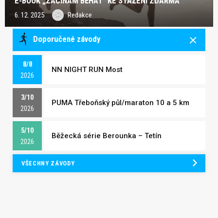
E-BOOK „ZAČÍNÁM BĚHAT“ KE STAŽENÍ ZDARMA
6. 12. 2025
Redakce
Doporučené závody
8/8
NN NIGHT RUN Most
2026
3/10
PUMA Třeboňský půl/maraton 10 a 5 km
2026
5/10
Běžecká série Berounka – Tetín
2026
VŠECHNY ZÁVODY