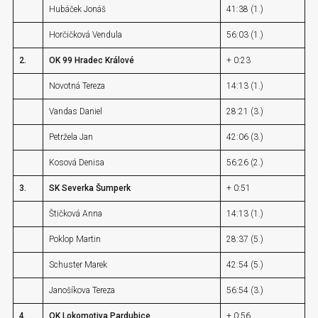
Hubáček Jonáš
41:38 (1.)
Horčičková Vendula
56:03 (1.)
2.
OK 99 Hradec Králové
+ 0:23
Novotná Tereza
14:13 (1.)
Vandas Daniel
28:21 (3.)
Petržela Jan
42:06 (3.)
Kosová Denisa
56:26 (2.)
3.
SK Severka Šumperk
+ 0:51
Štičková Anna
14:13 (1.)
Poklop Martin
28:37 (5.)
Schuster Marek
42:54 (5.)
Janošíkova Tereza
56:54 (3.)
4.
OK Lokomotiva Pardubice
+ 0:56