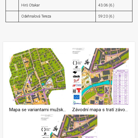
Hirš Otakar
43:06 (6.)
Odehnalová Tereza
59:20 (6.)
Mapa se variantami mužských úseků na MČR sprintových štafet
Závodní mapa s tratí závodu žen MČR ve sprintu 2020