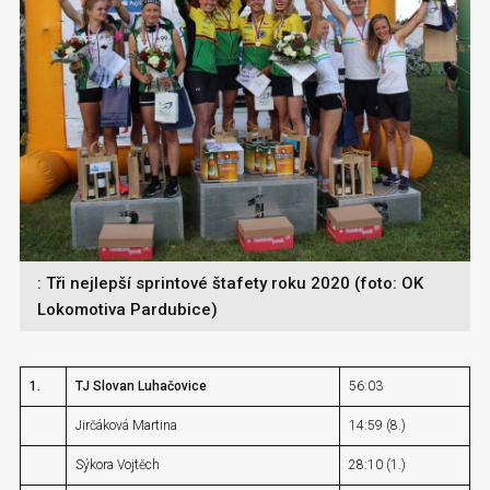
: Tři nejlepší sprintové štafety roku 2020 (foto: OK
Lokomotiva Pardubice)
1.
TJ Slovan Luhačovice
56:03
Jirčáková Martina
14:59 (8.)
Sýkora Vojtěch
28:10 (1.)