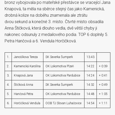
bronz vybojovala po mateřské přestávce se vracející Jana
Knapová, ta měla na sběrce stejný čas jako Kamenická,
drobná kolize na doběhu znamenala ale ztrátu
dvou sekund a konečné 3. místo. Čtvrté místo obsadila
Anna Štičková, která dlouho vedla, dvě větší chyby ji
nakonec odsunuly z medailového podia. TOP 6 doplnily 5.
Petra Hančová a 6. Vendula Horčičková.
1.
Janošíkova Tereza
SK Severka Šumperk
13:43
2.
Kamenická Karolína
OK Lokomotiva Plzeň
14:22
+ 0:39
3.
Knapová Jana
OK Lokomotiva Pardubice
14:24
+ 0:41
4.
Štičková Anna
SK Severka Šumperk
14:32
+ 0:49
5.
Hančová Petra
OK Lokomotiva Pardubice
14:48
+ 1:05
6.
Horčičková Vendula
OOB TJ Slovan Luhačovice
14:54
+ 1:11