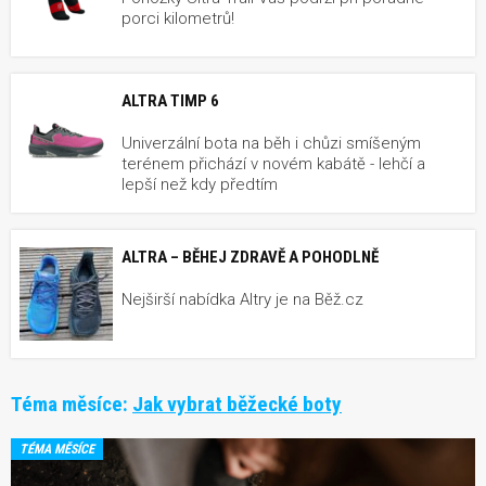
porci kilometrů!
ALTRA TIMP 6
Univerzální bota na běh i chůzi smíšeným
terénem přichází v novém kabátě - lehčí a
lepší než kdy předtím
ALTRA – BĚHEJ ZDRAVĚ A POHODLNĚ
Nejširší nabídka Altry je na Běž.cz
Téma měsíce:
Jak vybrat běžecké boty
TÉMA MĚSÍCE