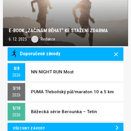
E-BOOK „ZAČÍNÁM BĚHAT“ KE STAŽENÍ ZDARMA
6. 12. 2025
Redakce
Doporučené závody
8/8
NN NIGHT RUN Most
2026
3/10
PUMA Třeboňský půl/maraton 10 a 5 km
2026
5/10
Běžecká série Berounka – Tetín
2026
VŠECHNY ZÁVODY