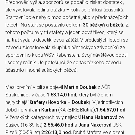
Předpověď vyšla, sponzorů se podařilo získat dostatek ,
ale vyvstávala jediná otázka – kolik se přihlásí účastníků.
Startovní pole nebylo moc početné jako v předcházejících
letech. Na start se postavilo celkem
30 běžkyň a běžců
. Z
tohoto počtu byly tři štafety a jeden odvážlivec, který se
na trať vydal s desetikilovou zátěží. V předešlých letech se
závodu zúčastňovala skupinka německých závodníků ze
sportovního klubu WSV Rabenstein. Svojí návštěvou poctili
i sedmý ročník. Je potěšující, že se tak těžkého závodu
účastnilo i hodně sušických běžců.
Mezi prvními v cíli se objevil
Martin Doubek
z AČR
Strakonice , v čase
1:53:14,0 hod
, který byl členem
nejrychlejší
štafety
(
Hovorka – Doubek
). V jednotlivcích
doběhl první
Jan Karban
(KARBIKE Blatná),
1:54:57,0 hod
.
V ženských kategoriích byly nejlepší
Hana Habartová
ze
Sušice (16-39 let)
2:55:46,0 hod
a
Jana Naxerová
USK
Plzeň (50-59 let)
2:26:13,0 hod.
Druhá štafeta ve složení