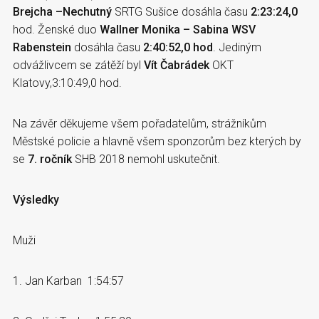
Brejcha –Nechutný
SRTG Sušice dosáhla času
2:23:24,0
hod. Ženské duo
Wallner Monika – Sabina WSV
Rabenstein
dosáhla času
2:40:52,0 hod
. Jediným
odvážlivcem se zátěží byl
Vít Čabrádek
OKT
Klatovy,3:10:49,0 hod.
Na závěr děkujeme všem pořadatelům, strážníkům
Městské policie a hlavně všem sponzorům bez kterých by
se
7. ročník
SHB 2018 nemohl uskutečnit.
Výsledky
Muži
1. Jan Karban 1:54:57