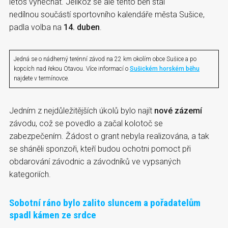
letos vynechat. Jelikož se ale tento běh stal
nedílnou součástí sportovního kalendáře města Sušice,
padla volba na
14. duben
.
Jedná se o nádherný terénní závod na 22 km okolím obce Sušice a po
kopcích nad řekou Otavou. Více informací o
Sušickém horském běhu
najdete v termínovce.
Jedním z nejdůležitějších úkolů bylo najít
nové zázemí
závodu, což se povedlo a začal kolotoč se
zabezpečením. Žádost o grant nebyla realizována, a tak
se sháněli sponzoři, kteří budou ochotni pomoct při
obdarování závodnic a závodníků ve vypsaných
kategoriích.
Sobotní ráno bylo zalito sluncem a pořadatelům
spadl kámen ze srdce