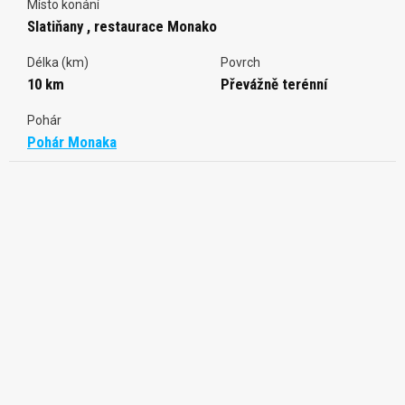
Místo konání
Slatiňany , restaurace Monako
Délka (km)
Povrch
10 km
Převážně terénní
Pohár
Pohár Monaka