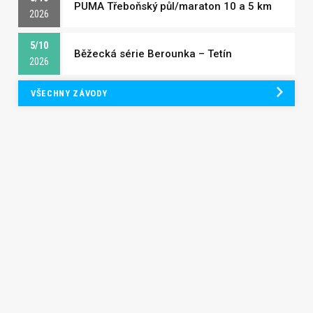
PUMA Třeboňský půl/maraton 10 a 5 km
2026
5/10
Běžecká série Berounka – Tetín
2026
VŠECHNY ZÁVODY