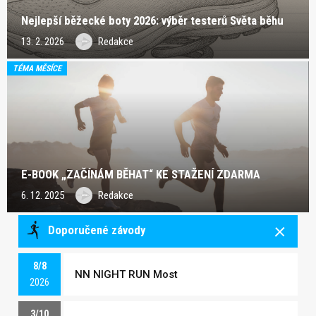
Nejlepší běžecké boty 2026: výběr testerů Světa běhu
13. 2. 2026
Redakce
TÉMA MĚSÍCE
E-BOOK „ZAČÍNÁM BĚHAT“ KE STAŽENÍ ZDARMA
6. 12. 2025
Redakce
Doporučené závody
8/8
NN NIGHT RUN Most
2026
3/10