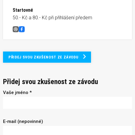
Startovné
50.- Kč a 80.- Kč při přihlášení předem
405. Malá cena Monaka
Facebook
PŘIDEJ SVOU ZKUŠENOST ZE ZÁVODU
Přidej svou zkušenost ze závodu
Vaše jméno *
E-mail (nepovinné)