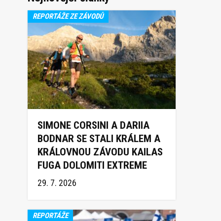
REPORTÁŽE ZE ZÁVODŮ
SIMONE CORSINI A DARIIA
BODNAR SE STALI KRÁLEM A
KRÁLOVNOU ZÁVODU KAILAS
FUGA DOLOMITI EXTREME
TRAIL 2026
29. 7. 2026
REPORTÁŽE