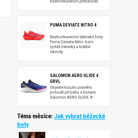
bezkonkurenční přilnavostí.
PUMA DEVIATE NITRO 4
Bezkonkurenční dámské boty
Puma Deviate Nitro 4 pro
rychlé tréninky a krátké
závody.
SALOMON AERO GLIDE 4
GRVL
Objevte kouzlo pravého
pohodlí při běhu s botami
Salomon AERO GLIDE 4!
Téma měsíce:
Jak vybrat běžecké
boty