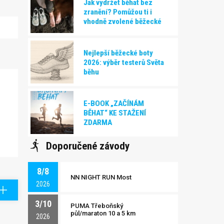
Jak vydržet běhat bez
zranění? Pomůžou ti i
vhodně zvolené běžecké
boty!
Nejlepší běžecké boty
2026: výběr testerů Světa
běhu
E-BOOK „ZAČÍNÁM
BĚHAT“ KE STAŽENÍ
ZDARMA
Doporučené závody
8/8
NN NIGHT RUN Most
2026
3/10
PUMA Třeboňský
půl/maraton 10 a 5 km
2026