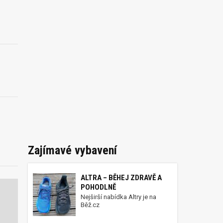
Zajímavé vybavení
ALTRA – BĚHEJ ZDRAVĚ A
POHODLNĚ
Nejširší nabídka Altry je na
Běž.cz