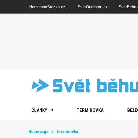
HedvabnaStezka.cz
SvetOutdooru.cz
SvetBehu.
ČLÁNKY
TERMÍNOVKA
BĚŽE
Homepage
Termínovka