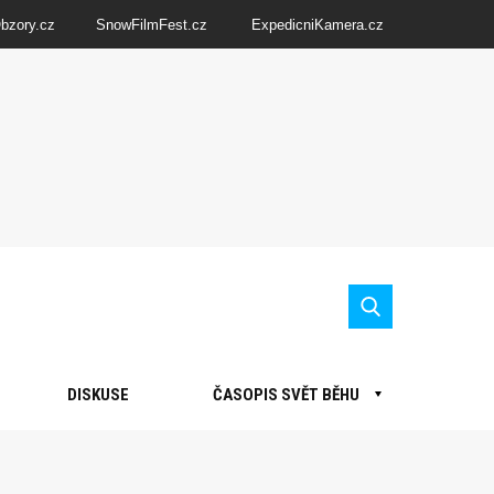
Obzory.cz
SnowFilmFest.cz
ExpedicniKamera.cz
DISKUSE
ČASOPIS SVĚT BĚHU