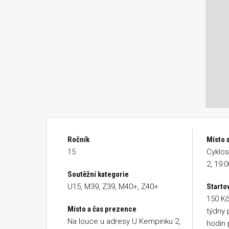
Ročník
Místo a
15
Cyklos
2, 19:0
Soutěžní kategorie
U15, M39, Z39, M40+, Z40+
Starto
150 Kč
Místo a čas prezence
týdny 
Na louce u adresy U Kempinku 2,
hodin 