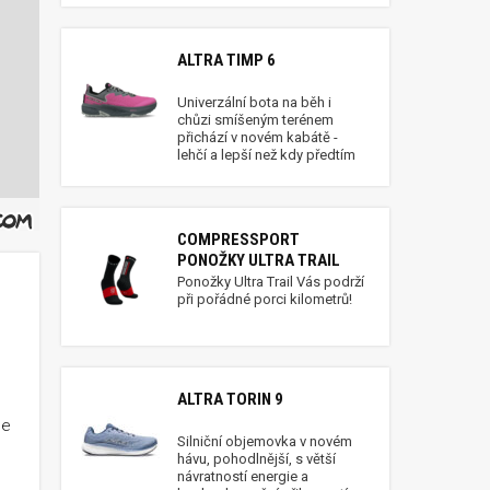
ALTRA TIMP 6
Univerzální bota na běh i
chůzi smíšeným terénem
přichází v novém kabátě -
lehčí a lepší než kdy předtím
COMPRESSPORT
PONOŽKY ULTRA TRAIL
Ponožky Ultra Trail Vás podrží
při pořádné porci kilometrů!
ALTRA TORIN 9
le
Silniční objemovka v novém
hávu, pohodlnější, s větší
návratností energie a
dubnový