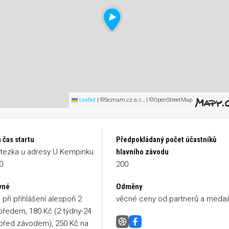
Leaflet
|
©Seznam.cz a.s., | ©OpenStreetMap
 čas startu
Předpokládaný počet účastníků
tezka u adresy U Kempinku
hlavního závodu
0
200
vné
Odměny
 při přihlášení alespoň 2
věcné ceny od partnerů a medai
předem, 180 Kč (2 týdny-24
před závodem), 250 Kč na
5 a 10 km VAŠÍ LIGY 2025 (5)- 
Facebook