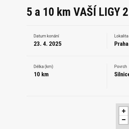
5 a 10 km VAŠÍ LIGY 
Datum konání
Lokalita
23. 4. 2025
Praha
Délka (km)
Povrch
10 km
Silnic
+
−