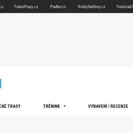
cz
TuleniPasy.cz
Padler.cz
KnihyNaHory.cz
Festival
CKÉ TRASY
TRÉNINK
VYBAVENÍ / RECENZE