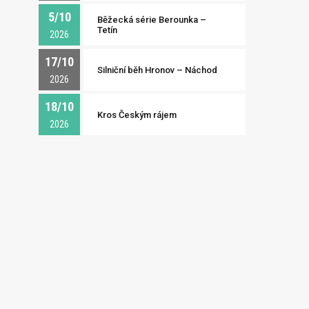
5/10
Běžecká série Berounka –
Tetín
2026
17/10
Silniční běh Hronov – Náchod
2026
18/10
Kros Českým rájem
2026