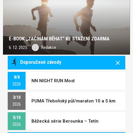
E-BOOK „ZAČÍNÁM BĚHAT“ KE STAŽENÍ ZDARMA
6. 12. 2025
Redakce
Doporučené závody
8/8
NN NIGHT RUN Most
2026
3/10
PUMA Třeboňský půl/maraton 10 a 5 km
2026
5/10
Běžecká série Berounka – Tetín
2026