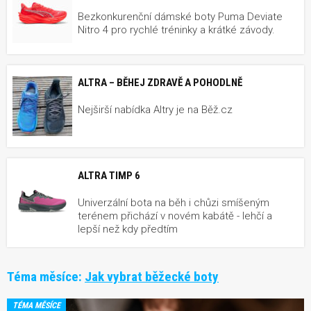
Bezkonkurenční dámské boty Puma Deviate
Nitro 4 pro rychlé tréninky a krátké závody.
ALTRA – BĚHEJ ZDRAVĚ A POHODLNĚ
Nejširší nabídka Altry je na Běž.cz
ALTRA TIMP 6
Univerzální bota na běh i chůzi smíšeným
terénem přichází v novém kabátě - lehčí a
lepší než kdy předtím
Téma měsíce:
Jak vybrat běžecké boty
TÉMA MĚSÍCE