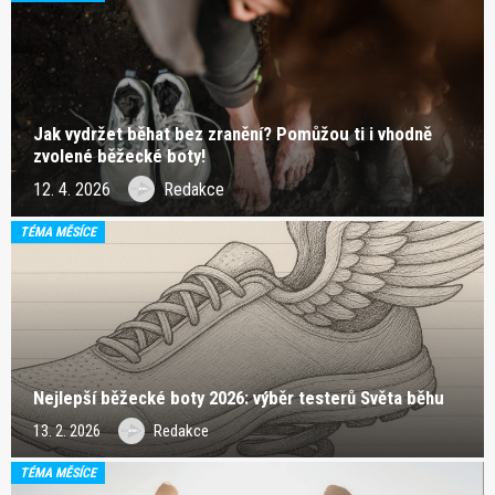
Jak vydržet běhat bez zranění? Pomůžou ti i vhodně
zvolené běžecké boty!
12. 4. 2026
Redakce
TÉMA MĚSÍCE
Nejlepší běžecké boty 2026: výběr testerů Světa běhu
13. 2. 2026
Redakce
TÉMA MĚSÍCE