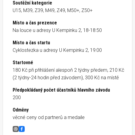
Soutěžní kategorie
U15, M39, Z39, M49, Z49, M50+, Z50+
Místo a čas prezence
Na louce u adresy U Kempinku 2, 18-18:50
Místo a čas startu
Cyklostezka u adresy U Kempinku 2, 19:00
Startovné
180 Kč při přihlášení alespoň 2 týdny předem, 210 Kč
(2 týdny-24 hodin před závodem), 300 Kč na místě
Předpokládaný počet účastníků hlavního závodu
200
Odměny
věcné ceny od partnerů a medaile
5 a 10 km VAŠÍ LIGY 2026 (9) &#8211; srpnový
Facebook