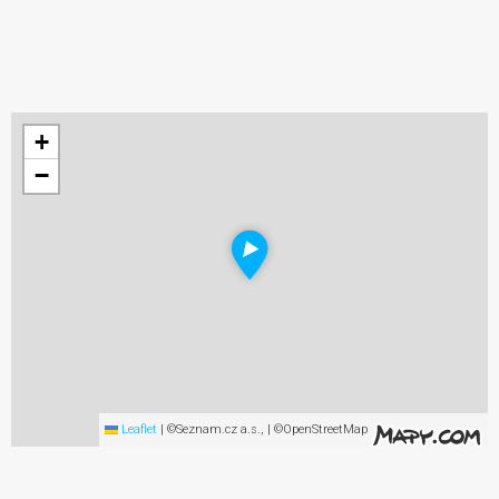
+
−
Leaflet
|
©Seznam.cz a.s., | ©OpenStreetMap