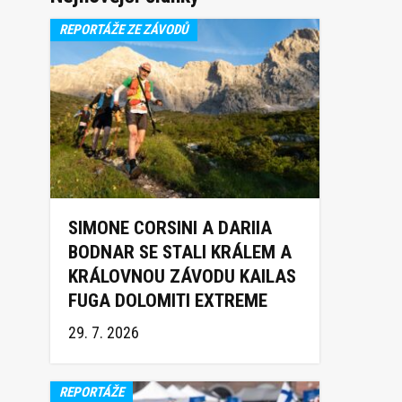
REPORTÁŽE ZE ZÁVODŮ
SIMONE CORSINI A DARIIA
BODNAR SE STALI KRÁLEM A
KRÁLOVNOU ZÁVODU KAILAS
FUGA DOLOMITI EXTREME
TRAIL 2026
29. 7. 2026
REPORTÁŽE