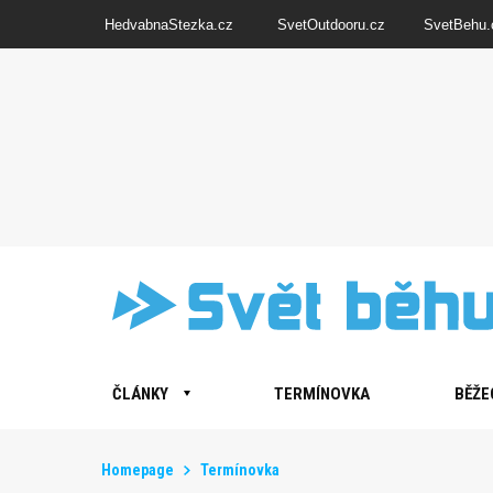
HedvabnaStezka.cz
SvetOutdooru.cz
SvetBehu.
ČLÁNKY
TERMÍNOVKA
BĚŽE
Homepage
Termínovka