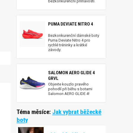
bezkonkurenční přilnavostí.
PUMA DEVIATE NITRO 4
Bezkonkurenční dámské boty
Puma Deviate Nitro 4 pro
rychlé tréninky a krátké
závody.
SALOMON AERO GLIDE 4
GRVL
Objevte kouzlo pravého
pohodlí při běhu s botami
Salomon AERO GLIDE 4!
Téma měsíce:
Jak vybrat běžecké
boty