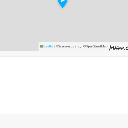
Leaflet
|
©Seznam.cz a.s., | ©OpenStreetMap
čník