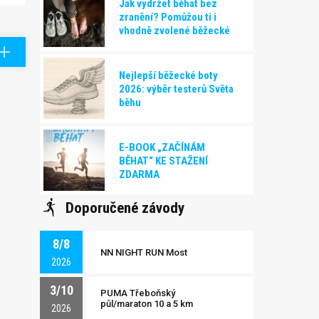
Jak vydržet běhat bez
zranění? Pomůžou ti i
vhodně zvolené běžecké
boty!
Nejlepší běžecké boty
2026: výběr testerů Světa
běhu
E-BOOK „ZAČÍNÁM
BĚHAT“ KE STAŽENÍ
ZDARMA
Doporučené závody
8/8
NN NIGHT RUN Most
2026
3/10
PUMA Třeboňský
půl/maraton 10 a 5 km
2026