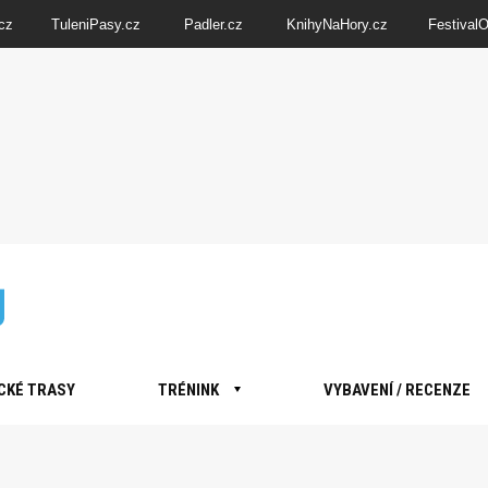
cz
TuleniPasy.cz
Padler.cz
KnihyNaHory.cz
Festival
CKÉ TRASY
TRÉNINK
VYBAVENÍ / RECENZE