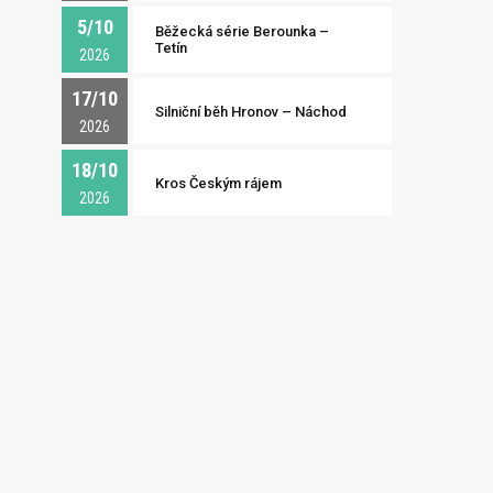
5/10
Běžecká série Berounka –
Tetín
2026
17/10
Silniční běh Hronov – Náchod
2026
18/10
Kros Českým rájem
2026