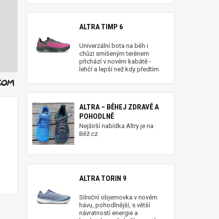
ALTRA TIMP 6
Univerzální bota na běh i
chůzi smíšeným terénem
přichází v novém kabátě -
lehčí a lepší než kdy předtím
ALTRA – BĚHEJ ZDRAVĚ A
POHODLNĚ
Nejširší nabídka Altry je na
Běž.cz
ALTRA TORIN 9
Silniční objemovka v novém
hávu, pohodlnější, s větší
návratností energie a