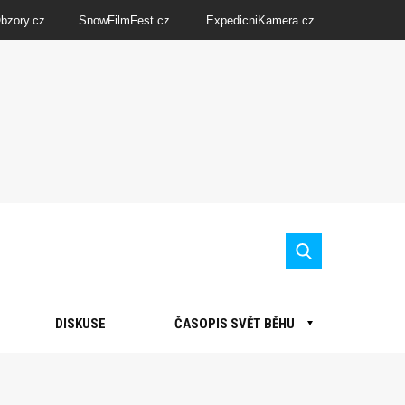
Obzory.cz
SnowFilmFest.cz
ExpedicniKamera.cz
DISKUSE
ČASOPIS SVĚT BĚHU