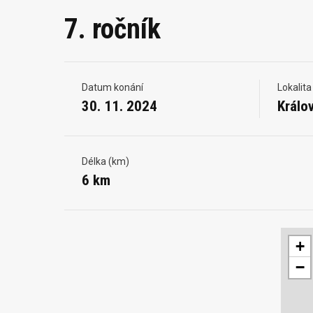
7. ročník
Datum konání
Lokalita
30. 11. 2024
Králo
Délka (km)
6 km
+
−