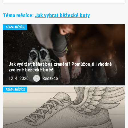
Téma měsíce:
Jak vybrat běžecké boty
TÉMA MĚSÍCE
Jak vydržet běhat bez zranění? Pomůžou ti i vhodně
zvolené běžecké boty!
12. 4. 2026
Redakce
TÉMA MĚSÍCE