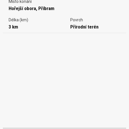
Místo konání
Hořejší obora, Příbram
Délka (km)
Povrch
3 km
Přírodní terén