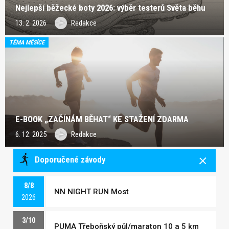
Nejlepší běžecké boty 2026: výběr testerů Světa běhu
13. 2. 2026
Redakce
TÉMA MĚSÍCE
E-BOOK „ZAČÍNÁM BĚHAT“ KE STAŽENÍ ZDARMA
6. 12. 2025
Redakce
Doporučené závody
8/8
NN NIGHT RUN Most
2026
3/10
PUMA Třeboňský půl/maraton 10 a 5 km