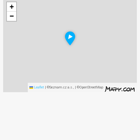
+
−
Leaflet
|
©Seznam.cz a.s., | ©OpenStreetMap