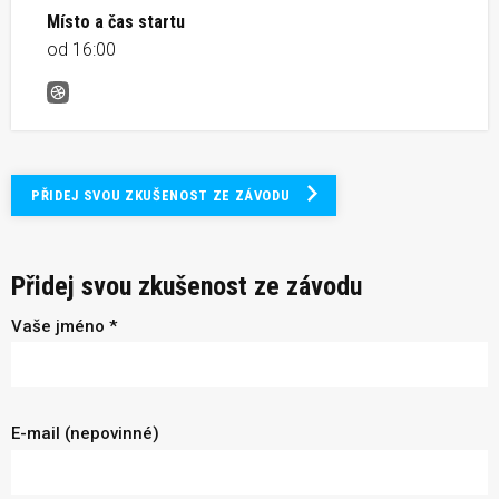
Místo a čas startu
od 16:00
ADRA běh 2025 &#8211; Příbram
PŘIDEJ SVOU ZKUŠENOST ZE ZÁVODU
Přidej svou zkušenost ze závodu
Vaše jméno *
E-mail (nepovinné)