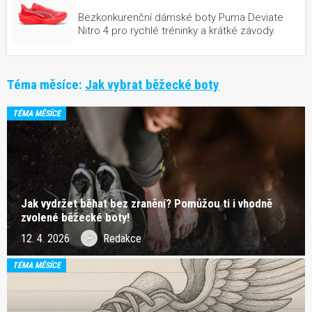
Bezkonkurenční dámské boty Puma Deviate
Nitro 4 pro rychlé tréninky a krátké závody.
Téma měsíce:
Jak vybrat běžecké boty
TÉMA MĚSÍCE
Jak vydržet běhat bez zranění? Pomůžou ti i vhodně
zvolené běžecké boty!
12. 4. 2026
Redakce
TÉMA MĚSÍCE