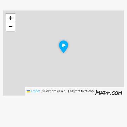
+
−
Leaflet
|
©Seznam.cz a.s., | ©OpenStreetMap