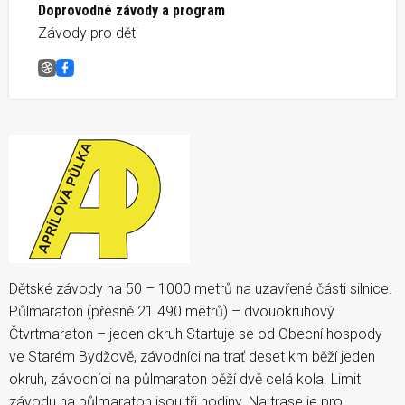
Doprovodné závody a program
Závody pro děti
Aprílová půlka &#8211; Starobydžovská půlka
Facebook
Dětské závody na 50 – 1000 metrů na uzavřené části silnice.
Půlmaraton (přesně 21.490 metrů) – dvouokruhový
Čtvrtmaraton – jeden okruh Startuje se od Obecní hospody
ve Starém Bydžově, závodníci na trať deset km běží jeden
okruh, závodníci na půlmaraton běží dvě celá kola. Limit
závodu na půlmaraton jsou tři hodiny. Na trase je pro