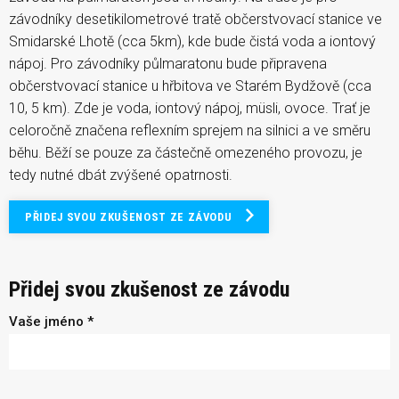
závodníky desetikilometrové tratě občerstvovací stanice ve
Smidarské Lhotě (cca 5km), kde bude čistá voda a iontový
nápoj. Pro závodníky půlmaratonu bude připravena
občerstvovací stanice u hřbitova ve Starém Bydžově (cca
10, 5 km). Zde je voda, iontový nápoj, müsli, ovoce. Trať je
celoročně značena reflexním sprejem na silnici a ve směru
běhu. Běží se pouze za částečně omezeného provozu, je
tedy nutné dbát zvýšené opatrnosti.
PŘIDEJ SVOU ZKUŠENOST ZE ZÁVODU
Přidej svou zkušenost ze závodu
Vaše jméno *