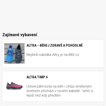
Zajímavé vybavení
ALTRA – BĚHEJ ZDRAVĚ A POHODLNĚ
Nejširší nabídka Altry je na Běž.cz
ALTRA TIMP 6
Univerzální bota na běh i chůzi smíšeným
terénem přichází v novém kabátě - lehčí a
lepší než kdy předtím