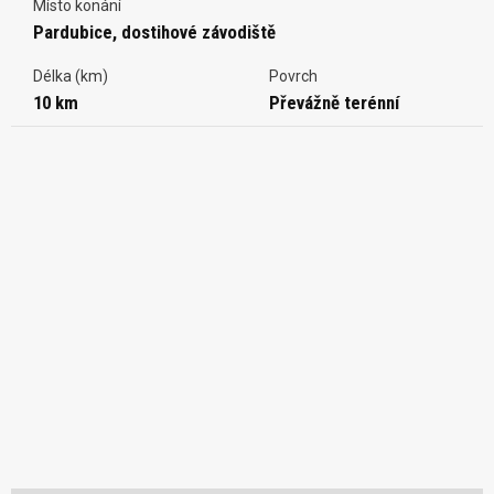
Místo konání
Pardubice, dostihové závodiště
Délka (km)
Povrch
10 km
Převážně terénní