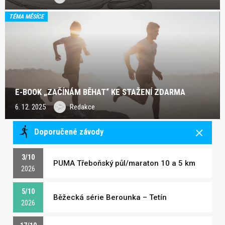
TÉMA MĚSÍCE
E-BOOK „ZAČÍNÁM BĚHAT“ KE STAŽENÍ ZDARMA
6. 12. 2025
Redakce
Doporučené závody
3/10
PUMA Třeboňský půl/maraton 10 a 5 km
2026
5/10
Běžecká série Berounka – Tetín
2026