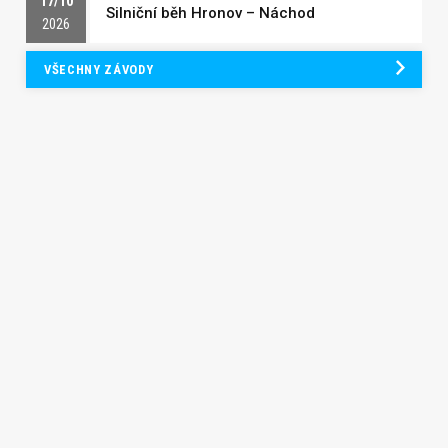
17/10
Silniční běh Hronov – Náchod
2026
VŠECHNY ZÁVODY