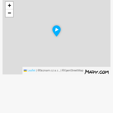
+
−
Leaflet
|
©Seznam.cz a.s., | ©OpenStreetMap