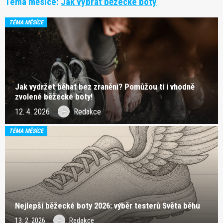
Téma měsíce:
Jak vybrat běžecké boty
TÉMA MĚSÍCE
Jak vydržet běhat bez zranění? Pomůžou ti i vhodně
zvolené běžecké boty!
12. 4. 2026
Redakce
TÉMA MĚSÍCE
Nejlepší běžecké boty 2026: výběr testerů Světa běhu
13. 2. 2026
Redakce