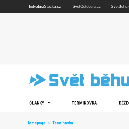
HedvabnaStezka.cz
SvetOutdooru.cz
SvetBehu.
ČLÁNKY
TERMÍNOVKA
BĚŽE
Homepage
Termínovka