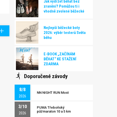
Jak vydržet běhat bez
zranění? Pomůžou ti i
vhodně zvolené běžecké
boty!
Nejlepší běžecké boty
2026: výběr testerů Světa
běhu
E-BOOK „ZAČÍNÁM
BĚHAT“ KE STAŽENÍ
ZDARMA
Doporučené závody
8/8
NN NIGHT RUN Most
2026
3/10
PUMA Třeboňský
půl/maraton 10 a 5 km
2026