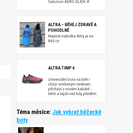
Salomon AERO GLIDE 4!
ALTRA – BĚHEJ ZDRAVĚ A
POHODLNĚ
Nejširší nabídka Altry je na
Běž.cz
ALTRA TIMP 6
Univerzální bota na běh i
chůzi smíšeným terénem
přichází v novém kabátě -
lehčí a lepší než kdy předtím
Téma měsíce:
Jak vybrat běžecké
boty