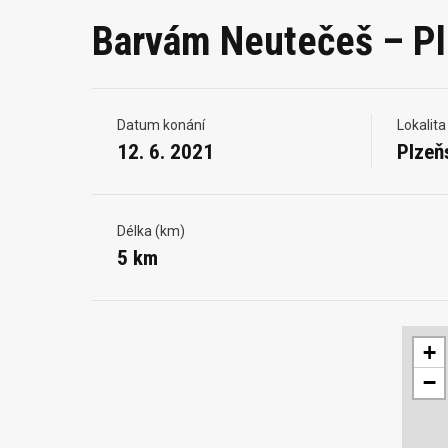
Barvám Neutečeš – P
Datum konání
Lokalita
12. 6. 2021
Plzeň
Délka (km)
5 km
+
−