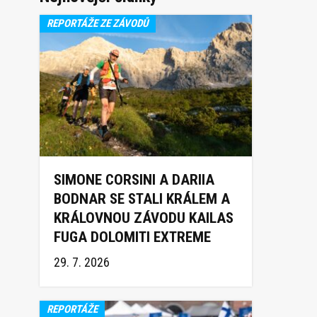
REPORTÁŽE ZE ZÁVODŮ
SIMONE CORSINI A DARIIA
BODNAR SE STALI KRÁLEM A
KRÁLOVNOU ZÁVODU KAILAS
FUGA DOLOMITI EXTREME
TRAIL 2026
29. 7. 2026
REPORTÁŽE