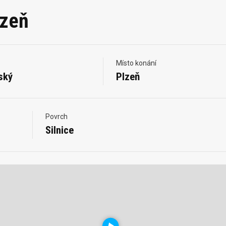
lzeň
Místo konání
ský
Plzeň
Povrch
Silnice