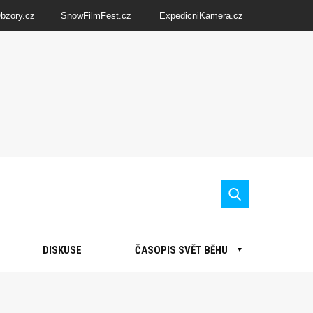
Obzory.cz
SnowFilmFest.cz
ExpedicniKamera.cz
DISKUSE
ČASOPIS SVĚT BĚHU