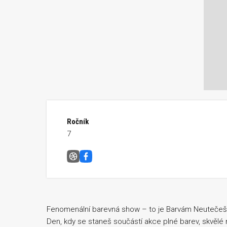
Ročník
7
Barvám Neutečeš &#8211; Plzeň
Facebook
Fenomenální barevná show – to je Barvám Neutečeš! Z
Den, kdy se staneš součástí akce plné barev, skvělé n