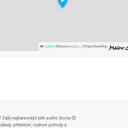
Leaflet
|
©Seznam.cz a.s., | ©OpenStreetMap
ažij nejbarevnější běh svého života 🙂
álady, přátelství, rodinné pohody a