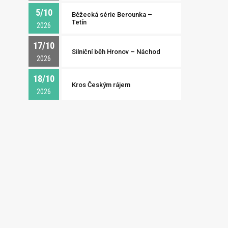
5/10
Běžecká série Berounka –
Tetín
2026
17/10
Silniční běh Hronov – Náchod
2026
18/10
Kros Českým rájem
2026