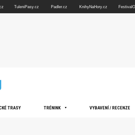
cz
TuleniPasy.cz
Padler.cz
KnihyNaHory.cz
Festival
CKÉ TRASY
TRÉNINK
VYBAVENÍ / RECENZE