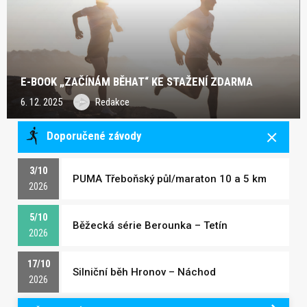
E-BOOK „ZAČÍNÁM BĚHAT“ KE STAŽENÍ ZDARMA
6. 12. 2025
Redakce
Doporučené závody
3/10
PUMA Třeboňský půl/maraton 10 a 5 km
2026
5/10
Běžecká série Berounka – Tetín
2026
17/10
Silniční běh Hronov – Náchod
2026