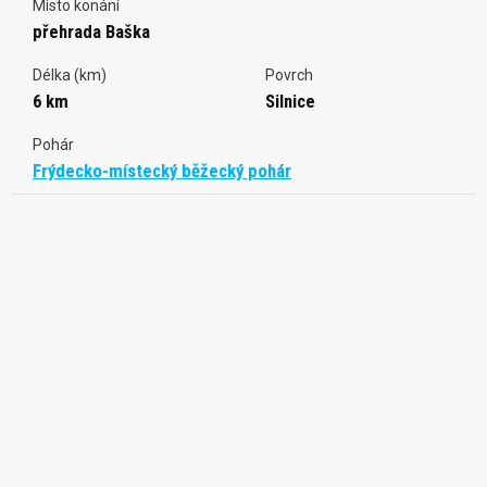
Místo konání
přehrada Baška
Délka (km)
Povrch
6 km
Silnice
Pohár
Frýdecko-místecký běžecký pohár