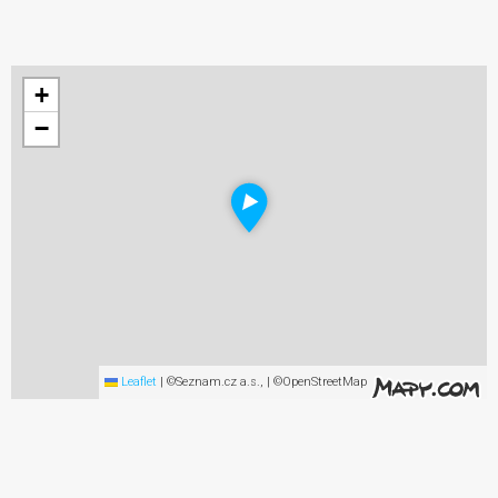
+
−
Leaflet
|
©Seznam.cz a.s., | ©OpenStreetMap