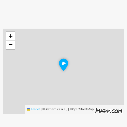
+
−
Leaflet
|
©Seznam.cz a.s., | ©OpenStreetMap