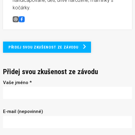
handicapované, děti, dříve narozené, maminky s
kočárky.
Běh do vrchu Janské Lázně &#8211; Černá hora
Facebook
PŘIDEJ SVOU ZKUŠENOST ZE ZÁVODU
Přidej svou zkušenost ze závodu
Vaše jméno *
E-mail (nepovinné)