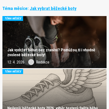
Téma měsíce:
Jak vybrat běžecké boty
TÉMA MĚSÍCE
Jak vydržet běhat bez zranění? Pomůžou ti i vhodně
zvolené běžecké boty!
12. 4. 2026
Redakce
TÉMA MĚSÍCE
Nejlepší běžecké boty 2026: výběr testerů Světa běhu