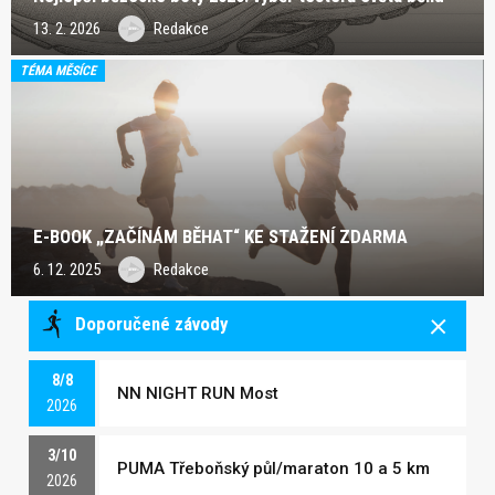
13. 2. 2026
Redakce
TÉMA MĚSÍCE
E-BOOK „ZAČÍNÁM BĚHAT“ KE STAŽENÍ ZDARMA
6. 12. 2025
Redakce
Doporučené závody
8/8
NN NIGHT RUN Most
2026
3/10
PUMA Třeboňský půl/maraton 10 a 5 km
2026