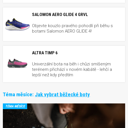
SALOMON AERO GLIDE 4 GRVL
Objevte kouzlo pravého pohodlí při běhu s
botami Salomon AERO GLIDE 4!
ALTRA TIMP 6
Univerzální bota na běh i chůzi smíšeným
terénem přichází v novém kabátě - lehčí a
lepší než kdy předtím
Téma měsíce:
Jak vybrat běžecké boty
TÉMA MĚSÍCE