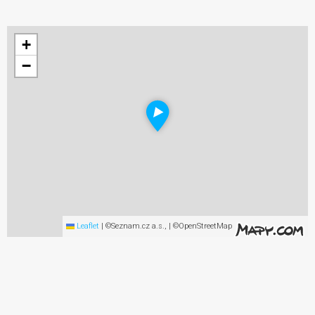
+
−
Leaflet
|
©Seznam.cz a.s., | ©OpenStreetMap