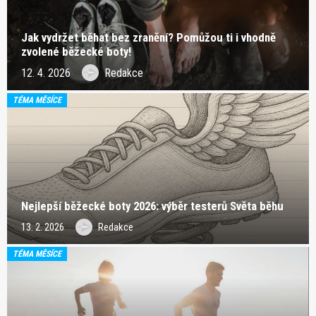
Jak vydržet běhat bez zranění? Pomůžou ti i vhodně
zvolené běžecké boty!
12. 4. 2026
Redakce
TÉMA MĚSÍCE
Nejlepší běžecké boty 2026: výběr testerů Světa běhu
13. 2. 2026
Redakce
TÉMA MĚSÍCE