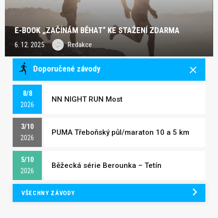
E-BOOK „ZAČÍNÁM BĚHAT“ KE STAŽENÍ ZDARMA
6. 12. 2025
Redakce
Doporučené závody
8/8
NN NIGHT RUN Most
2026
3/10
PUMA Třeboňský půl/maraton 10 a 5 km
2026
5/10
Běžecká série Berounka – Tetín
2026
VŠECHNY ZÁVODY