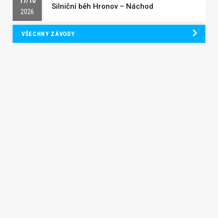
17/10
Silniční běh Hronov – Náchod
2026
VŠECHNY ZÁVODY