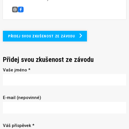
Běh dvou kostelů
Facebook
PŘIDEJ SVOU ZKUŠENOST ZE ZÁVODU
Přidej svou zkušenost ze závodu
Vaše jméno *
E-mail (nepovinné)
Váš příspěvek *