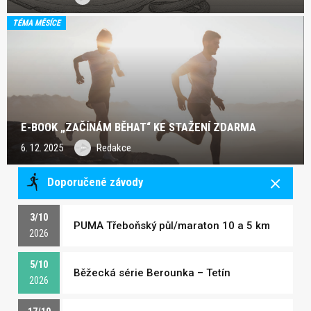
TÉMA MĚSÍCE
E-BOOK „ZAČÍNÁM BĚHAT“ KE STAŽENÍ ZDARMA
6. 12. 2025
Redakce
Doporučené závody
3/10
PUMA Třeboňský půl/maraton 10 a 5 km
2026
5/10
Běžecká série Berounka – Tetín
2026