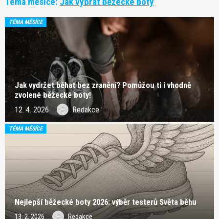
Téma měsíce:
Jak vybrat běžecké boty
TÉMA MĚSÍCE
Jak vydržet běhat bez zranění? Pomůžou ti i vhodně
zvolené běžecké boty!
12. 4. 2026
Redakce
TÉMA MĚSÍCE
Nejlepší běžecké boty 2026: výběr testerů Světa běhu
13. 2. 2026
Redakce