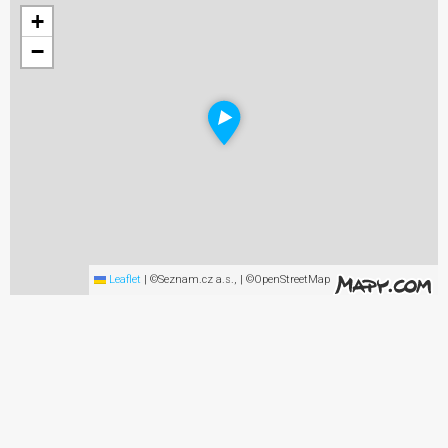
+
−
Leaflet
|
©Seznam.cz a.s., | ©OpenStreetMap