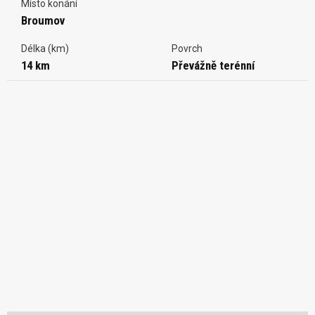
Místo konání
Broumov
Délka (km)
Povrch
14 km
Převážně terénní