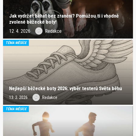
Jak vydržet běhat bez zranění? Pomůžou ti i vhodně
zvolené běžecké boty!
12. 4. 2026
Redakce
TÉMA MĚSÍCE
Nejlepší běžecké boty 2026: výběr testerů Světa běhu
13. 2. 2026
Redakce
TÉMA MĚSÍCE