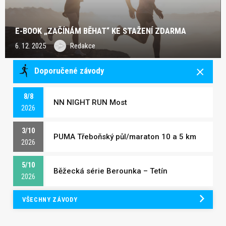
E-BOOK „ZAČÍNÁM BĚHAT“ KE STAŽENÍ ZDARMA
6. 12. 2025
Redakce
Doporučené závody
8/8
NN NIGHT RUN Most
2026
3/10
PUMA Třeboňský půl/maraton 10 a 5 km
2026
5/10
Běžecká série Berounka – Tetín
2026
VŠECHNY ZÁVODY