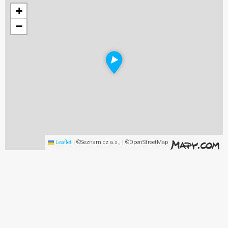
+
−
Leaflet
|
©Seznam.cz a.s., | ©OpenStreetMap