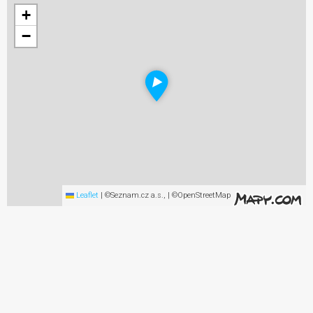
+
−
Leaflet
|
©Seznam.cz a.s., | ©OpenStreetMap