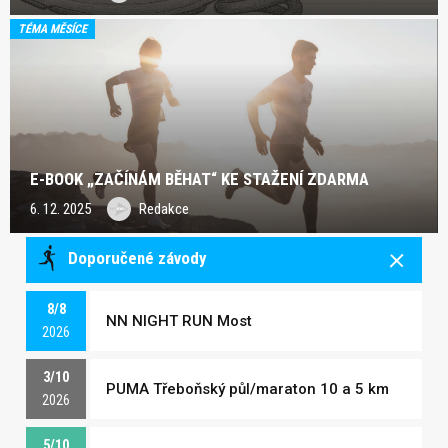
TÉMA MĚSÍCE
E-BOOK „ZAČÍNÁM BĚHAT“ KE STAŽENÍ ZDARMA
6. 12. 2025
Redakce
Doporučené závody
8/8
NN NIGHT RUN Most
2026
3/10
PUMA Třeboňský půl/maraton 10 a 5 km
2026
5/10