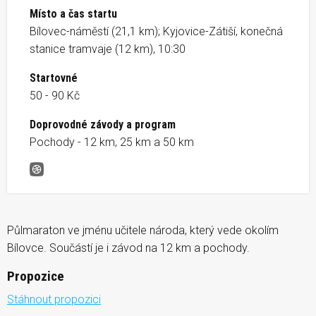
Místo a čas startu
Bílovec-náměstí (21,1 km); Kyjovice-Zátiší, konečná
stanice tramvaje (12 km), 10:30
Startovné
50 - 90 Kč
Doprovodné závody a program
Pochody - 12 km, 25 km a 50 km
Běh J.A.Komenského
Půlmaraton ve jménu učitele národa, který vede okolím
Bílovce. Součástí je i závod na 12 km a pochody.
Propozice
Stáhnout propozici