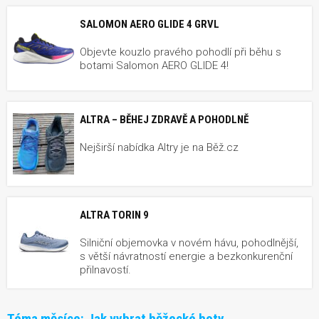
SALOMON AERO GLIDE 4 GRVL
Objevte kouzlo pravého pohodlí při běhu s
botami Salomon AERO GLIDE 4!
ALTRA – BĚHEJ ZDRAVĚ A POHODLNĚ
Nejširší nabídka Altry je na Běž.cz
ALTRA TORIN 9
Silniční objemovka v novém hávu, pohodlnější,
s větší návratností energie a bezkonkurenční
přilnavostí.
Téma měsíce:
Jak vybrat běžecké boty