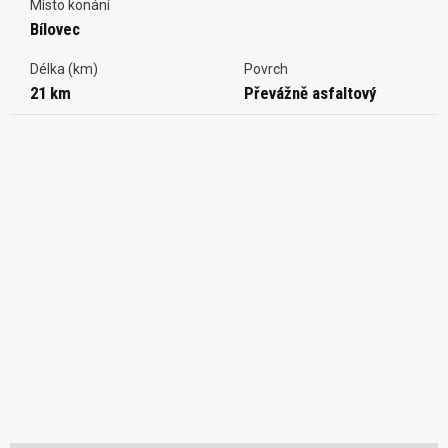
Místo konání
Bílovec
Délka (km)
Povrch
21 km
Převážně asfaltový