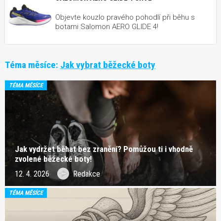
Objevte kouzlo pravého pohodlí při běhu s
botami Salomon AERO GLIDE 4!
Téma měsíce:
Jak vybrat běžecké boty
TÉMA MĚSÍCE
Jak vydržet běhat bez zranění? Pomůžou ti i vhodně
zvolené běžecké boty!
12. 4. 2026
Redakce
TÉMA MĚSÍCE