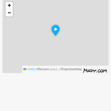
+
−
Leaflet
|
©Seznam.cz a.s., | ©OpenStreetMap