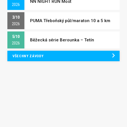
NN NIGHT RUN Most
2026
3/10
PUMA Třeboňský půl/maraton 10 a 5 km
2026
5/10
Běžecká série Berounka – Tetín
2026
VŠECHNY ZÁVODY