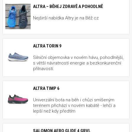
ALTRA – BĚHEJ ZDRAVĚ A POHODLNĚ
Nejširší nabídka Altry je na Běž.cz
ALTRA TORIN 9
Silniční objemovka v novém hávu, pohodlnější,
s větší návratností energie a bezkonkurenční
přilnavostí.
ALTRA TIMP 6
Univerzální bota na běh i chůzi smíšeným
terénem přichází v novém kabátě - lehčí a
lepší než kdy předtím
SALOMON AERO GLIDE 4 GRVL