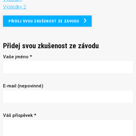
Výsledky 2
PŘIDEJ SVOU ZKUŠENOST ZE ZÁVODU
Přidej svou zkušenost ze závodu
Vaše jméno *
E-mail (nepovinné)
Váš příspěvek *