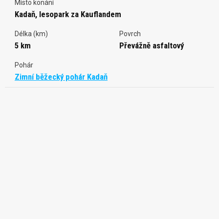
Místo konání
Kadaň, lesopark za Kauflandem
Délka (km)
Povrch
5 km
Převážně asfaltový
Pohár
Zimní běžecký pohár Kadaň