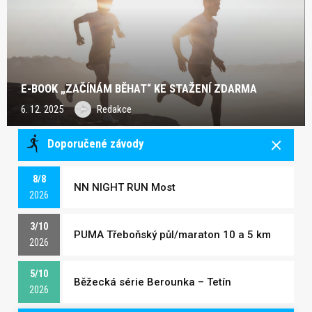
E-BOOK „ZAČÍNÁM BĚHAT“ KE STAŽENÍ ZDARMA
6. 12. 2025
Redakce
Doporučené závody
8/8
NN NIGHT RUN Most
2026
3/10
PUMA Třeboňský půl/maraton 10 a 5 km
2026
5/10
Běžecká série Berounka – Tetín
2026