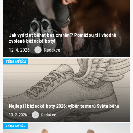
Jak vydržet běhat bez zranění? Pomůžou ti i vhodně
zvolené běžecké boty!
12. 4. 2026
Redakce
TÉMA MĚSÍCE
Nejlepší běžecké boty 2026: výběr testerů Světa běhu
13. 2. 2026
Redakce
TÉMA MĚSÍCE