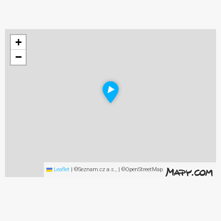
+
−
Leaflet
|
©Seznam.cz a.s., | ©OpenStreetMap