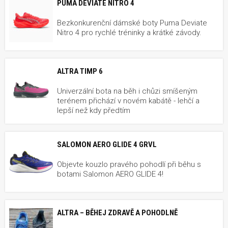
PUMA DEVIATE NITRO 4
Bezkonkurenční dámské boty Puma Deviate
Nitro 4 pro rychlé tréninky a krátké závody.
ALTRA TIMP 6
Univerzální bota na běh i chůzi smíšeným
terénem přichází v novém kabátě - lehčí a
lepší než kdy předtím
SALOMON AERO GLIDE 4 GRVL
Objevte kouzlo pravého pohodlí při běhu s
botami Salomon AERO GLIDE 4!
ALTRA – BĚHEJ ZDRAVĚ A POHODLNĚ