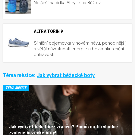
Nejširší nabídka Altry je na Běž.cz
ALTRA TORIN 9
Silniční objemovka v novém hávu, pohodlnější,
s větší návratností energie a bezkonkurenční
přilnavostí.
Téma měsíce:
Jak vybrat běžecké boty
TÉMA MĚSÍCE
Jak vydržet běhat bez zranění? Pomůžou ti i vhodně
zvolené běžecké boty!