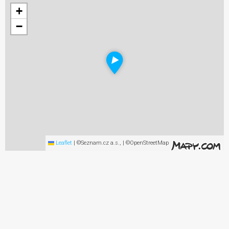
+
−
Leaflet
|
©Seznam.cz a.s., | ©OpenStreetMap