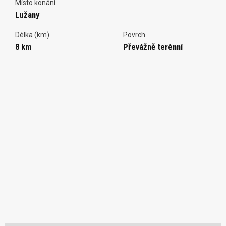
Místo konání
Lužany
Délka (km)
Povrch
8 km
Převážně terénní