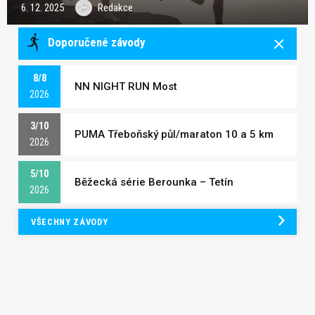
6. 12. 2025
Redakce
Doporučené závody
8/8
NN NIGHT RUN Most
2026
3/10
PUMA Třeboňský půl/maraton 10 a 5 km
2026
5/10
Běžecká série Berounka – Tetín
2026
VŠECHNY ZÁVODY