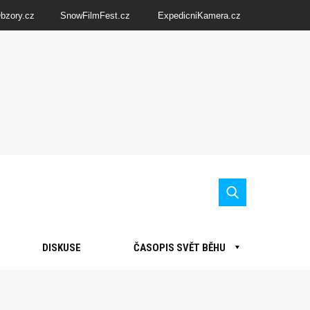
Obzory.cz
SnowFilmFest.cz
ExpedicniKamera.cz
DISKUSE
ČASOPIS SVĚT BĚHU