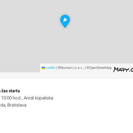
Leaflet
|
©Seznam.cz a.s., | ©OpenStreetMap
 čas startu
o 10:00 hod., Areál kúpaliska
da, Bratislava
na 2 míle &#8211; Bratislava