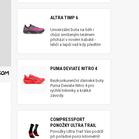
ALTRA TIMP 6
Univerzální bota na běh i
chůzi smíšeným terénem
přichází v novém kabátě -
lehčí a lepší než kdy předtím
PUMA DEVIATE NITRO 4
Bezkonkurenční dámské boty
Puma Deviate Nitro 4 pro
rychlé tréninky a krátké
závody.
COMPRESSPORT
PONOŽKY ULTRA TRAIL
Ponožky Ultra Trail Vás podrží
při pořádné porci kilometrů!