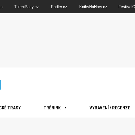
cz
TuleniPasy.cz
Padler.cz
KnihyNaHory.cz
Festival
CKÉ TRASY
TRÉNINK
VYBAVENÍ / RECENZE