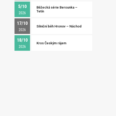
5/10
Běžecká série Berounka –
Tetín
2026
17/10
Silniční běh Hronov – Náchod
2026
18/10
Kros Českým rájem
2026