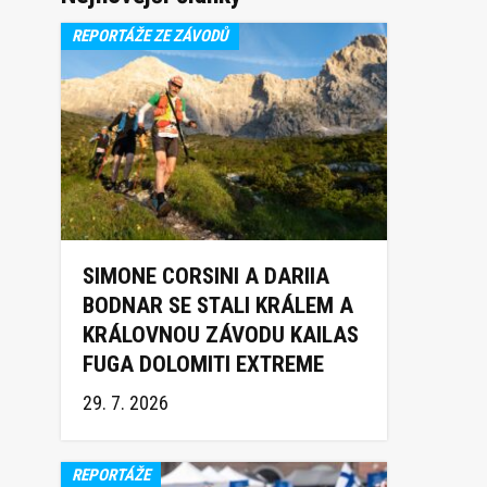
REPORTÁŽE ZE ZÁVODŮ
SIMONE CORSINI A DARIIA
BODNAR SE STALI KRÁLEM A
KRÁLOVNOU ZÁVODU KAILAS
FUGA DOLOMITI EXTREME
TRAIL 2026
29. 7. 2026
REPORTÁŽE