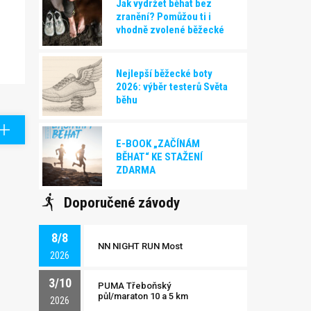
Jak vydržet běhat bez
zranění? Pomůžou ti i
vhodně zvolené běžecké
boty!
Nejlepší běžecké boty
2026: výběr testerů Světa
běhu
E-BOOK „ZAČÍNÁM
BĚHAT“ KE STAŽENÍ
ZDARMA
Doporučené závody
8/8
NN NIGHT RUN Most
2026
3/10
PUMA Třeboňský
půl/maraton 10 a 5 km
2026