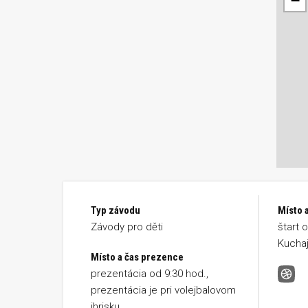
−
Typ závodu
Místo a
Závody pro děti
štart 
Kuchaj
Místo a čas prezence
prezentácia od 9:30 hod.,
Běh 
prezentácia je pri volejbalovom
ihrisku