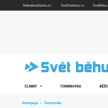
HedvabnaStezka.cz
SvetOutdooru.cz
SvetBehu.
ČLÁNKY
TERMÍNOVKA
BĚŽE
Homepage
Termínovka