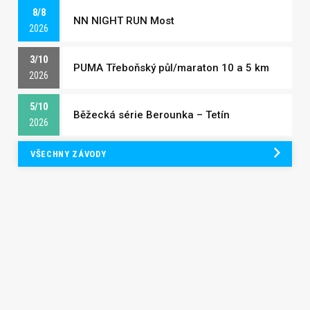
8/8
NN NIGHT RUN Most
2026
3/10
PUMA Třeboňský půl/maraton 10 a 5 km
2026
5/10
Běžecká série Berounka – Tetín
2026
VŠECHNY ZÁVODY