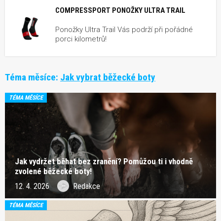
COMPRESSPORT PONOŽKY ULTRA TRAIL
Ponožky Ultra Trail Vás podrží při pořádné
porci kilometrů!
Téma měsíce:
Jak vybrat běžecké boty
TÉMA MĚSÍCE
Jak vydržet běhat bez zranění? Pomůžou ti i vhodně
zvolené běžecké boty!
12. 4. 2026
Redakce
TÉMA MĚSÍCE