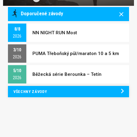
Doporučené závody
8/8
NN NIGHT RUN Most
2026
3/10
PUMA Třeboňský půl/maraton 10 a 5 km
2026
5/10
Běžecká série Berounka – Tetín
2026
VŠECHNY ZÁVODY