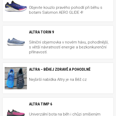
Objevte kouzlo pravého pohodlí při běhu s
botami Salomon AERO GLIDE 4!
ALTRA TORIN 9
Silniční objemovka v novém hávu, pohodlnější,
s větší návratností energie a bezkonkurenční
přilnavostí.
ALTRA – BĚHEJ ZDRAVĚ A POHODLNĚ
Nejširší nabídka Altry je na Běž.cz
ALTRA TIMP 6
Univerzální bota na běh i chůzi smíšeným