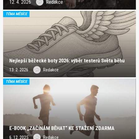
12. 4. 2026
Redakce
TÉMA MĚSÍCE
Nejlepší běžecké boty 2026: výběr testerů Světa běhu
13. 2. 2026
Redakce
TÉMA MĚSÍCE
E-BOOK „ZAČÍNÁM BĚHAT“ KE STAŽENÍ ZDARMA
6. 12. 2025
Redakce