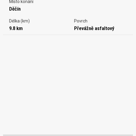
Místo konání
Děčín
Délka (km)
Povrch
9.8 km
Převážně asfaltový