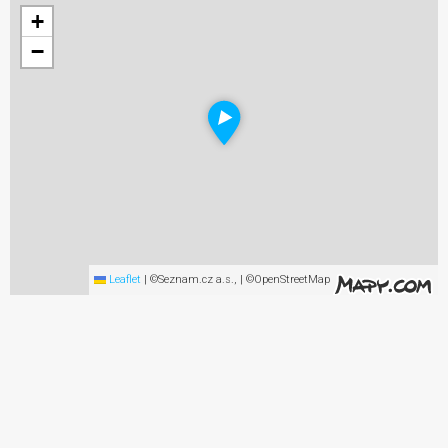
+
−
Leaflet
|
©Seznam.cz a.s., | ©OpenStreetMap