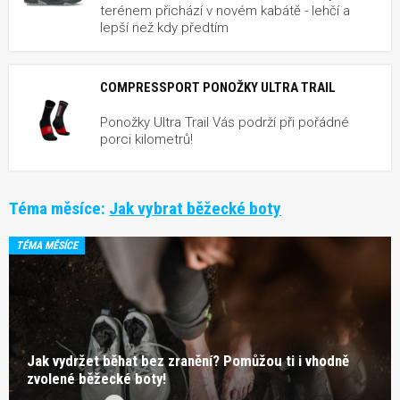
terénem přichází v novém kabátě - lehčí a
lepší než kdy předtím
COMPRESSPORT PONOŽKY ULTRA TRAIL
Ponožky Ultra Trail Vás podrží při pořádné
porci kilometrů!
Téma měsíce:
Jak vybrat běžecké boty
TÉMA MĚSÍCE
Jak vydržet běhat bez zranění? Pomůžou ti i vhodně
zvolené běžecké boty!