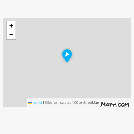
+
−
Leaflet
|
©Seznam.cz a.s., | ©OpenStreetMap