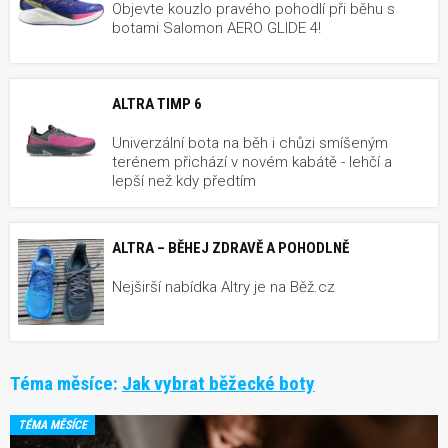
Objevte kouzlo pravého pohodlí při běhu s
botami Salomon AERO GLIDE 4!
ALTRA TIMP 6
Univerzální bota na běh i chůzi smíšeným
terénem přichází v novém kabátě - lehčí a
lepší než kdy předtím
ALTRA – BĚHEJ ZDRAVĚ A POHODLNĚ
Nejširší nabídka Altry je na Běž.cz
Téma měsíce:
Jak vybrat běžecké boty
TÉMA MĚSÍCE