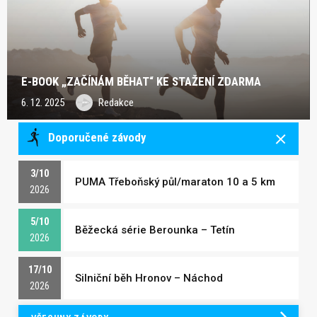
E-BOOK „ZAČÍNÁM BĚHAT“ KE STAŽENÍ ZDARMA
6. 12. 2025
Redakce
Doporučené závody
3/10
PUMA Třeboňský půl/maraton 10 a 5 km
2026
5/10
Běžecká série Berounka – Tetín
2026
17/10
Silniční běh Hronov – Náchod
2026