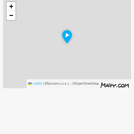
+
−
Leaflet
|
©Seznam.cz a.s., | ©OpenStreetMap