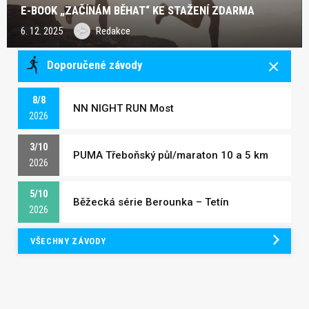
E-BOOK „ZAČÍNÁM BĚHAT“ KE STAŽENÍ ZDARMA
6. 12. 2025
Redakce
Doporučené závody
8/8
NN NIGHT RUN Most
2026
3/10
PUMA Třeboňský půl/maraton 10 a 5 km
2026
5/10
Běžecká série Berounka – Tetín
2026
VŠECHNY ZÁVODY