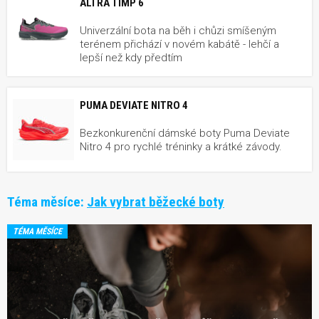
ALTRA TIMP 6
Univerzální bota na běh i chůzi smíšeným
terénem přichází v novém kabátě - lehčí a
lepší než kdy předtím
PUMA DEVIATE NITRO 4
Bezkonkurenční dámské boty Puma Deviate
Nitro 4 pro rychlé tréninky a krátké závody.
Téma měsíce:
Jak vybrat běžecké boty
TÉMA MĚSÍCE