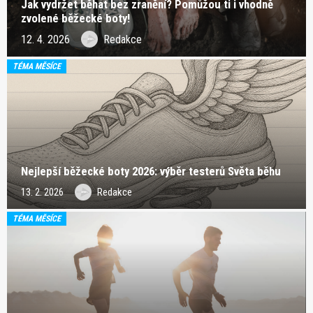
Jak vydržet běhat bez zranění? Pomůžou ti i vhodně
zvolené běžecké boty!
12. 4. 2026
Redakce
TÉMA MĚSÍCE
Nejlepší běžecké boty 2026: výběr testerů Světa běhu
13. 2. 2026
Redakce
TÉMA MĚSÍCE