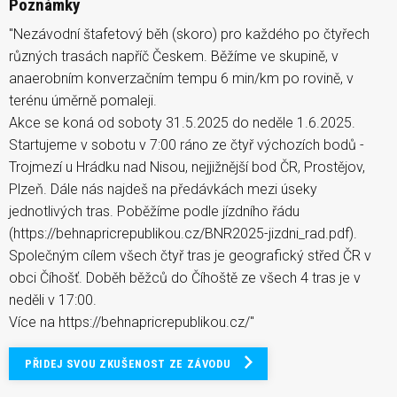
Poznámky
"Nezávodní štafetový běh (skoro) pro každého po čtyřech
různých trasách napříč Českem. Běžíme ve skupině, v
anaerobním konverzačním tempu 6 min/km po rovině, v
terénu úměrně pomaleji.
Akce se koná od soboty 31.5.2025 do neděle 1.6.2025.
Startujeme v sobotu v 7:00 ráno ze čtyř výchozích bodů -
Trojmezí u Hrádku nad Nisou, nejjižnější bod ČR, Prostějov,
Plzeň. Dále nás najdeš na předávkách mezi úseky
jednotlivých tras. Poběžíme podle jízdního řádu
(https://behnapricrepublikou.cz/BNR2025-jizdni_rad.pdf).
Společným cílem všech čtyř tras je geografický střed ČR v
obci Číhošť. Doběh běžců do Číhoště ze všech 4 tras je v
neděli v 17:00.
Více na https://behnapricrepublikou.cz/"
PŘIDEJ SVOU ZKUŠENOST ZE ZÁVODU