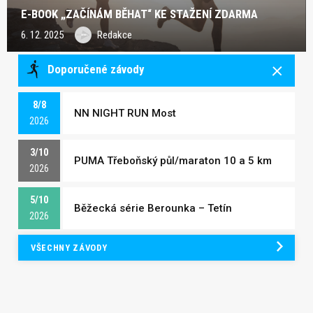
E-BOOK „ZAČÍNÁM BĚHAT“ KE STAŽENÍ ZDARMA
6. 12. 2025
Redakce
Doporučené závody
8/8
NN NIGHT RUN Most
2026
3/10
PUMA Třeboňský půl/maraton 10 a 5 km
2026
5/10
Běžecká série Berounka – Tetín
2026
VŠECHNY ZÁVODY