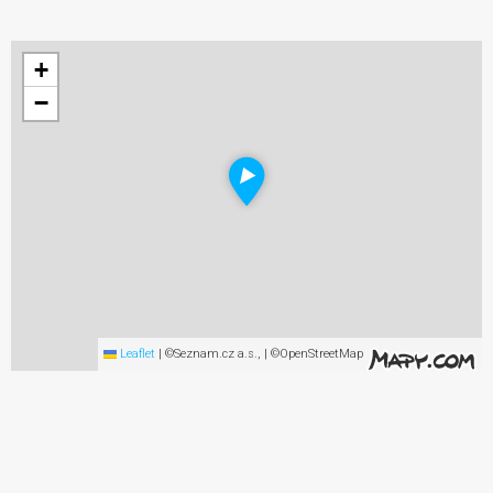
+
−
Leaflet
|
©Seznam.cz a.s., | ©OpenStreetMap