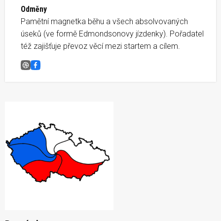
Odměny
Pamětní magnetka běhu a všech absolvovaných
úseků (ve formě Edmondsonovy jízdenky). Pořadatel
též zajišťuje převoz věcí mezi startem a cílem.
Běh napříč republikou, V04 Protivanov-Sloup
Facebook