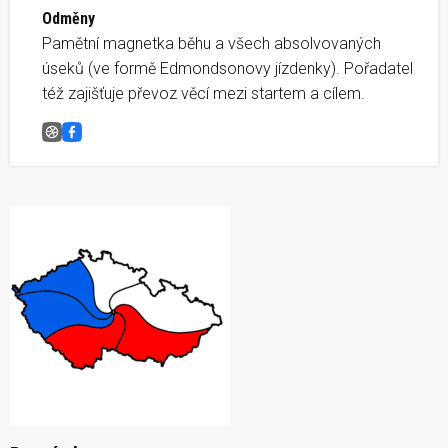
Odměny
Pamětní magnetka běhu a všech absolvovaných
úseků (ve formě Edmondsonovy jízdenky). Pořadatel
též zajišťuje převoz věcí mezi startem a cílem.
Běh napříč republikou, V09 Tišnov-Borač
Facebook