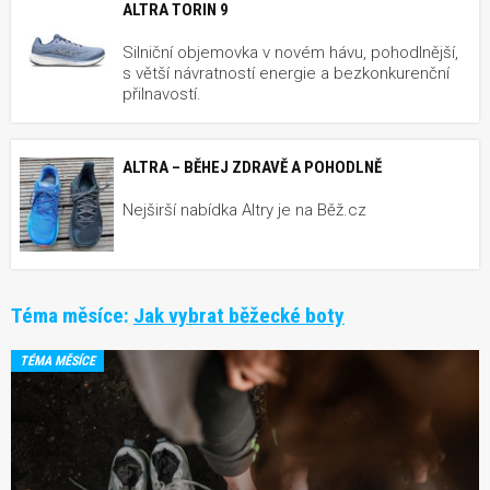
ALTRA TORIN 9
Silniční objemovka v novém hávu, pohodlnější,
s větší návratností energie a bezkonkurenční
přilnavostí.
ALTRA – BĚHEJ ZDRAVĚ A POHODLNĚ
Nejširší nabídka Altry je na Běž.cz
Téma měsíce:
Jak vybrat běžecké boty
TÉMA MĚSÍCE