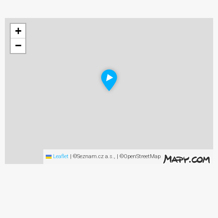
+
−
Leaflet
|
©Seznam.cz a.s., | ©OpenStreetMap