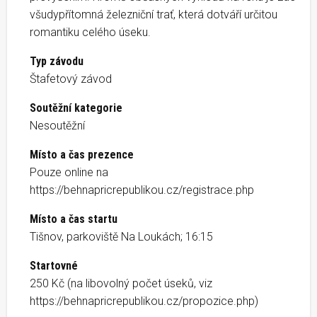
všudypřítomná železniční trať, která dotváří určitou
romantiku celého úseku.
Typ závodu
Štafetový závod
Soutěžní kategorie
Nesoutěžní
Místo a čas prezence
Pouze online na
https://behnapricrepublikou.cz/registrace.php
Místo a čas startu
Tišnov, parkoviště Na Loukách; 16:15
Startovné
250 Kč (na libovolný počet úseků, viz
https://behnapricrepublikou.cz/propozice.php)