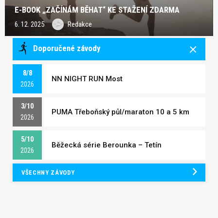
E-BOOK „ZAČÍNÁM BĚHAT“ KE STAŽENÍ ZDARMA
6. 12. 2025
Redakce
Doporučené závody
8/8
NN NIGHT RUN Most
2026
3/10
PUMA Třeboňský půl/maraton 10 a 5 km
2026
5/10
Běžecká série Berounka – Tetín
2026
VŠECHNY ZÁVODY