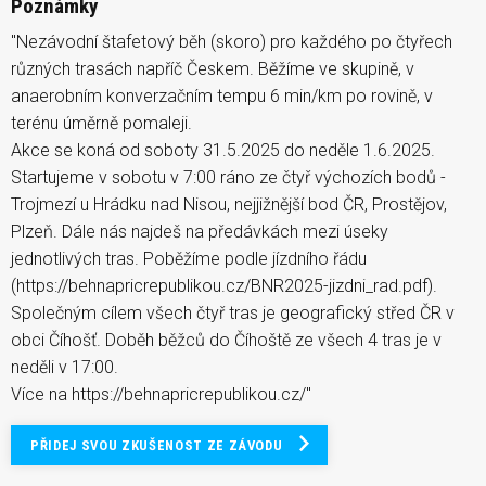
Poznámky
"Nezávodní štafetový běh (skoro) pro každého po čtyřech
různých trasách napříč Českem. Běžíme ve skupině, v
anaerobním konverzačním tempu 6 min/km po rovině, v
terénu úměrně pomaleji.
Akce se koná od soboty 31.5.2025 do neděle 1.6.2025.
Startujeme v sobotu v 7:00 ráno ze čtyř výchozích bodů -
Trojmezí u Hrádku nad Nisou, nejjižnější bod ČR, Prostějov,
Plzeň. Dále nás najdeš na předávkách mezi úseky
jednotlivých tras. Poběžíme podle jízdního řádu
(https://behnapricrepublikou.cz/BNR2025-jizdni_rad.pdf).
Společným cílem všech čtyř tras je geografický střed ČR v
obci Číhošť. Doběh běžců do Číhoště ze všech 4 tras je v
neděli v 17:00.
Více na https://behnapricrepublikou.cz/"
PŘIDEJ SVOU ZKUŠENOST ZE ZÁVODU