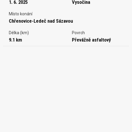
1. 6. 2025
Vysočina
Místo konání
Chřenovice-Ledeč nad Sázavou
Délka (km)
Povrch
9.1 km
Převážně asfaltový