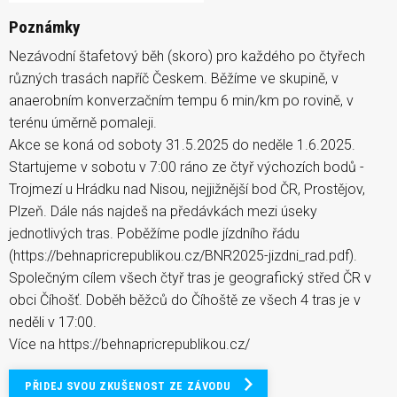
Poznámky
Nezávodní štafetový běh (skoro) pro každého po čtyřech
různých trasách napříč Českem. Běžíme ve skupině, v
anaerobním konverzačním tempu 6 min/km po rovině, v
terénu úměrně pomaleji.
Akce se koná od soboty 31.5.2025 do neděle 1.6.2025.
Startujeme v sobotu v 7:00 ráno ze čtyř výchozích bodů -
Trojmezí u Hrádku nad Nisou, nejjižnější bod ČR, Prostějov,
Plzeň. Dále nás najdeš na předávkách mezi úseky
jednotlivých tras. Poběžíme podle jízdního řádu
(https://behnapricrepublikou.cz/BNR2025-jizdni_rad.pdf).
Společným cílem všech čtyř tras je geografický střed ČR v
obci Číhošť. Doběh běžců do Číhoště ze všech 4 tras je v
neděli v 17:00.
Více na https://behnapricrepublikou.cz/
PŘIDEJ SVOU ZKUŠENOST ZE ZÁVODU