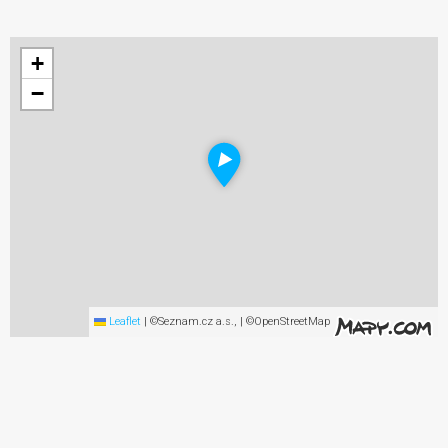
+
−
Leaflet
|
©Seznam.cz a.s., | ©OpenStreetMap