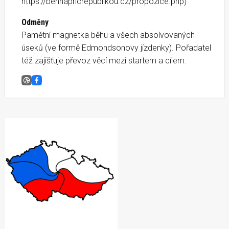
https://behnapricrepublikou.cz/propozice.php)
Odměny
Pamětní magnetka běhu a všech absolvovaných
úseků (ve formě Edmondsonovy jízdenky). Pořadatel
též zajišťuje převoz věcí mezi startem a cílem.
Běh napříč republikou, Z20 Chřenovice-Ledeč nad Sázav
Facebook