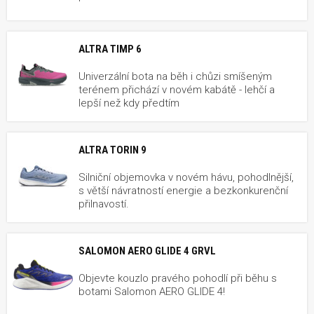
ALTRA TIMP 6
Univerzální bota na běh i chůzi smíšeným
terénem přichází v novém kabátě - lehčí a
lepší než kdy předtím
ALTRA TORIN 9
Silniční objemovka v novém hávu, pohodlnější,
s větší návratností energie a bezkonkurenční
přilnavostí.
SALOMON AERO GLIDE 4 GRVL
Objevte kouzlo pravého pohodlí při běhu s
botami Salomon AERO GLIDE 4!