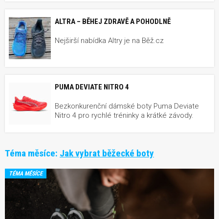
ALTRA – BĚHEJ ZDRAVĚ A POHODLNĚ
Nejširší nabídka Altry je na Běž.cz
PUMA DEVIATE NITRO 4
Bezkonkurenční dámské boty Puma Deviate
Nitro 4 pro rychlé tréninky a krátké závody.
Téma měsíce:
Jak vybrat běžecké boty
TÉMA MĚSÍCE