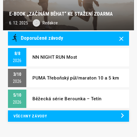
E-BOOK „ZAČÍNÁM BĚHAT“ KE STAŽENÍ ZDARMA
6. 12. 2025
Redakce
Doporučené závody
8/8
NN NIGHT RUN Most
2026
3/10
PUMA Třeboňský půl/maraton 10 a 5 km
2026
5/10
Běžecká série Berounka – Tetín
2026
VŠECHNY ZÁVODY