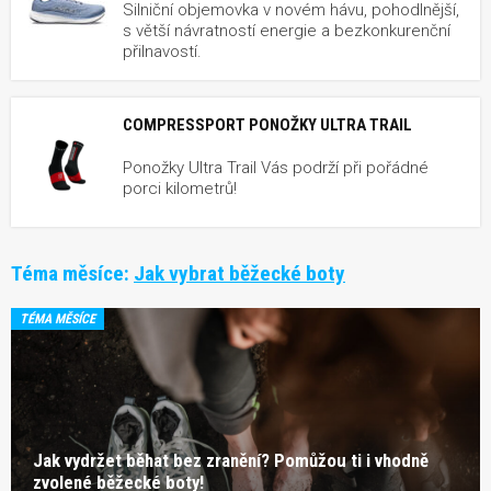
Silniční objemovka v novém hávu, pohodlnější,
s větší návratností energie a bezkonkurenční
přilnavostí.
COMPRESSPORT PONOŽKY ULTRA TRAIL
Ponožky Ultra Trail Vás podrží při pořádné
porci kilometrů!
Téma měsíce:
Jak vybrat běžecké boty
TÉMA MĚSÍCE
Jak vydržet běhat bez zranění? Pomůžou ti i vhodně
zvolené běžecké boty!