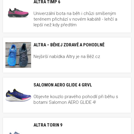
ALTRA TIMP 6
Univerzální bota na běh i chůzi smíšeným
terénem přichází v novém kabátě - lehčí a
lepší než kdy předtím
ALTRA – BĚHEJ ZDRAVĚ A POHODLNĚ
Nejširší nabídka Altry je na Běž.cz
SALOMON AERO GLIDE 4 GRVL
Objevte kouzlo pravého pohodlí při běhu s
botami Salomon AERO GLIDE 4!
ALTRA TORIN 9