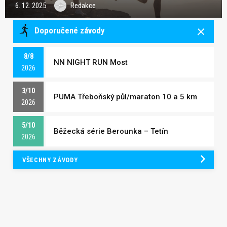
6. 12. 2025
Redakce
Doporučené závody
8/8
NN NIGHT RUN Most
2026
3/10
PUMA Třeboňský půl/maraton 10 a 5 km
2026
5/10
Běžecká série Berounka – Tetín
2026
VŠECHNY ZÁVODY