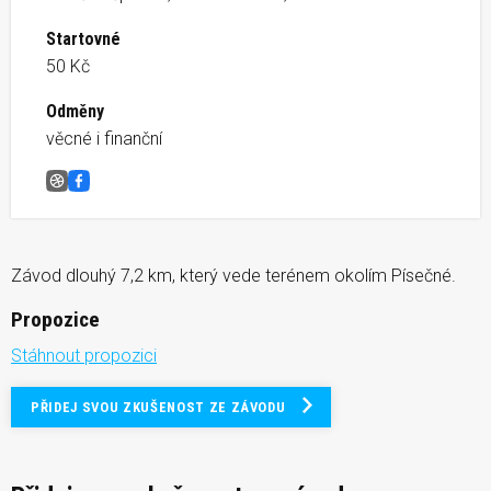
Startovné
50 Kč
Odměny
věcné i finanční
Běh Písečnou
Facebook
Závod dlouhý 7,2 km, který vede terénem okolím Písečné.
Propozice
Stáhnout propozici
PŘIDEJ SVOU ZKUŠENOST ZE ZÁVODU