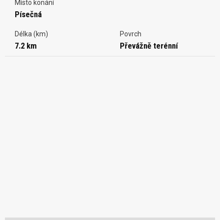
Místo konání
Písečná
Délka (km)
Povrch
7.2 km
Převážně terénní