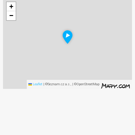
+
−
Leaflet
|
©Seznam.cz a.s., | ©OpenStreetMap