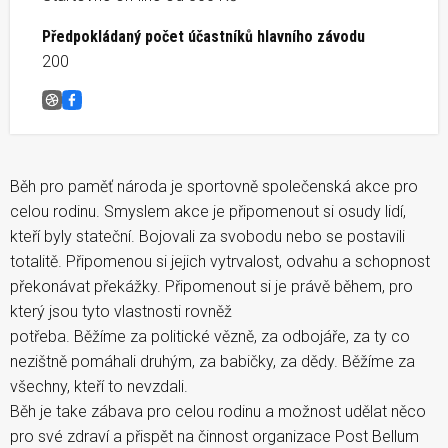
Předpokládaný počet účastníků hlavního závodu
200
Běh pro Paměť Národa &#8211; Olomouc
Facebook
Běh pro paměť národa je sportovně společenská akce pro
celou rodinu. Smyslem akce je připomenout si osudy lidí,
kteří byly stateční. Bojovali za svobodu nebo se postavili
totalitě. Připomenou si jejich vytrvalost, odvahu a schopnost
překonávat překážky. Připomenout si je právě během, pro
který jsou tyto vlastnosti rovněž
potřeba. Běžíme za politické vězně, za odbojáře, za ty co
nezištně pomáhali druhým, za babičky, za dědy. Běžíme za
všechny, kteří to nevzdali.
Běh je take zábava pro celou rodinu a možnost udělat něco
pro své zdraví a přispět na činnost organizace Post Bellum