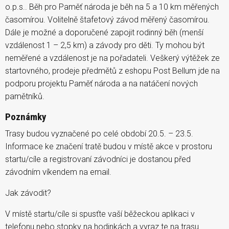
o.p.s.. Běh pro Paměť národa je běh na 5 a 10 km měřených
časomírou. Volitelně štafetový závod měřený časomírou.
Dále je možné a doporučené zapojit rodinný běh (menší
vzdálenost 1 – 2,5 km) a závody pro děti. Ty mohou být
neměřené a vzdálenost je na pořadateli. Veškerý výtěžek ze
startovného, prodeje předmětů z eshopu Post Bellum jde na
podporu projektu Paměť národa a na natáčení nových
pamětníků.
Poznámky
Trasy budou vyznačené po celé období 20.5. – 23.5.
Informace ke značení tratě budou v místě akce v prostoru
startu/cíle a registrovaní závodníci je dostanou před
závodním víkendem na email.
Jak závodit?
V místě startu/cíle si spusťte vaší běžeckou aplikaci v
telefonu nebo stopky na hodinkách a vyraz te na trasu