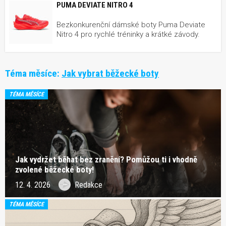
PUMA DEVIATE NITRO 4
Bezkonkurenční dámské boty Puma Deviate
Nitro 4 pro rychlé tréninky a krátké závody.
Téma měsíce:
Jak vybrat běžecké boty
TÉMA MĚSÍCE
Jak vydržet běhat bez zranění? Pomůžou ti i vhodně
zvolené běžecké boty!
12. 4. 2026
Redakce
TÉMA MĚSÍCE