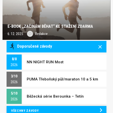
E-BOOK „ZAČÍNÁM BĚHAT“ KE STAŽENÍ ZDARMA
6. 12. 2025
Redakce
Doporučené závody
8/8
NN NIGHT RUN Most
2026
3/10
PUMA Třeboňský půl/maraton 10 a 5 km
2026
5/10
Běžecká série Berounka – Tetín
2026
VŠECHNY ZÁVODY