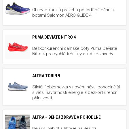
Objevte kouzlo pravého pohodlí při běhu s
botami Salomon AERO GLIDE 4!
PUMA DEVIATE NITRO 4
Bezkonkurenční dámské boty Puma Deviate
Nitro 4 pro rychlé tréninky a krátké závody.
ALTRA TORIN 9
Silniční objemovka v novém hávu, pohodlnější,
s větší návratností energie a bezkonkurenční
přilnavostí.
ALTRA – BĚHEJ ZDRAVĚ A POHODLNĚ
Nejširší nabídka Altry je na Běž.cz