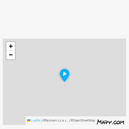
+
−
Leaflet
|
©Seznam.cz a.s., | ©OpenStreetMap