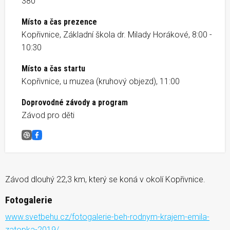
380
Místo a čas prezence
Kopřivnice, Základní škola dr. Milady Horákové, 8:00 -
10:30
Místo a čas startu
Kopřivnice, u muzea (kruhový objezd), 11:00
Doprovodné závody a program
Závod pro děti
Běh rodným krajem Emila Zátopka
Facebook
Závod dlouhý 22,3 km, který se koná v okolí Kopřivnice.
Fotogalerie
www.svetbehu.cz/fotogalerie-beh-rodnym-krajem-emila-
zatopka-2019/