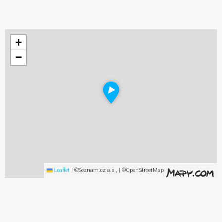
+
−
Leaflet
|
©Seznam.cz a.s., | ©OpenStreetMap