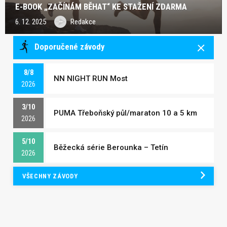
E-BOOK „ZAČÍNÁM BĚHAT“ KE STAŽENÍ ZDARMA
6. 12. 2025
Redakce
Doporučené závody
8/8
NN NIGHT RUN Most
2026
3/10
PUMA Třeboňský půl/maraton 10 a 5 km
2026
5/10
Běžecká série Berounka – Tetín
2026
VŠECHNY ZÁVODY