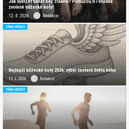
Jak vydržet běhat bez zranění? Pomůžou ti i vhodně
zvolené běžecké boty!
12. 4. 2026
Redakce
TÉMA MĚSÍCE
Nejlepší běžecké boty 2026: výběr testerů Světa běhu
13. 2. 2026
Redakce
TÉMA MĚSÍCE