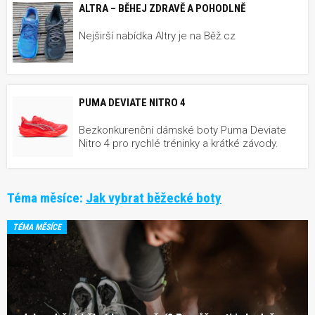
ALTRA – BĚHEJ ZDRAVĚ A POHODLNĚ
Nejširší nabídka Altry je na Běž.cz
PUMA DEVIATE NITRO 4
Bezkonkurenční dámské boty Puma Deviate
Nitro 4 pro rychlé tréninky a krátké závody.
Téma měsíce:
Jak vybrat běžecké boty
TÉMA MĚSÍCE