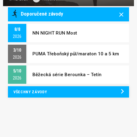
Doporučené závody
8/8
NN NIGHT RUN Most
2026
3/10
PUMA Třeboňský půl/maraton 10 a 5 km
2026
5/10
Běžecká série Berounka – Tetín
2026
VŠECHNY ZÁVODY