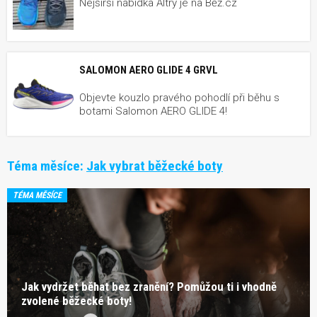
Nejširší nabídka Altry je na Běž.cz
SALOMON AERO GLIDE 4 GRVL
Objevte kouzlo pravého pohodlí při běhu s
botami Salomon AERO GLIDE 4!
Téma měsíce:
Jak vybrat běžecké boty
TÉMA MĚSÍCE
Jak vydržet běhat bez zranění? Pomůžou ti i vhodně
zvolené běžecké boty!