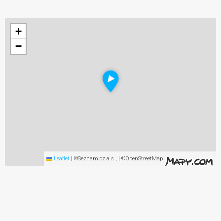
+
−
Leaflet
|
©Seznam.cz a.s., | ©OpenStreetMap