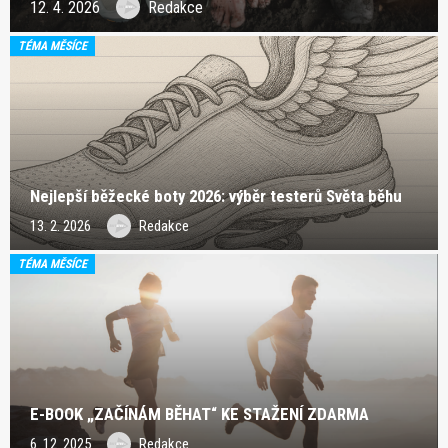
12. 4. 2026
Redakce
TÉMA MĚSÍCE
Nejlepší běžecké boty 2026: výběr testerů Světa běhu
13. 2. 2026
Redakce
TÉMA MĚSÍCE
E-BOOK „ZAČÍNÁM BĚHAT“ KE STAŽENÍ ZDARMA
6. 12. 2025
Redakce