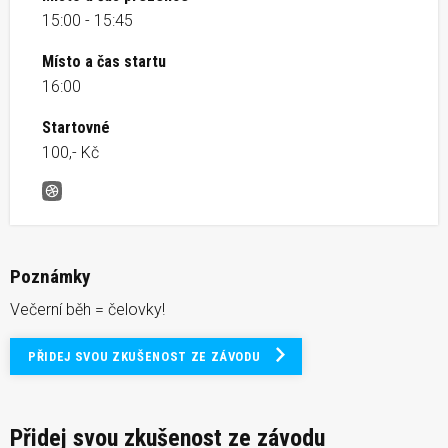
15:00 - 15:45
Místo a čas startu
16:00
Startovné
100,- Kč
benefiční běh DOBRÉ KILO &#8211; OLOMOUC
Poznámky
Večerní běh = čelovky!
PŘIDEJ SVOU ZKUŠENOST ZE ZÁVODU
Přidej svou zkušenost ze závodu