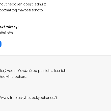
out nebo jen obejít jednu z
a poznat zajímavosti tohoto
.
ové závody 1
ační běh
cký závod Na Kopcích
Facebook
terý vede převážně po polních a lesních
ěžeckého poháru.
//www.trebicskybezeckypohar.eu/).