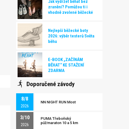
Jak vydržet běhat bez
zranění? Pomůžou ti i
vhodně zvolené běžecké
boty!
Nejlepší běžecké boty
2026: výběr testerů Světa
běhu
E-BOOK „ZAČÍNÁM
BĚHAT“ KE STAŽENÍ
ZDARMA
Doporučené závody
8/8
NN NIGHT RUN Most
2026
3/10
PUMA Třeboňský
půl/maraton 10 a 5 km
2026