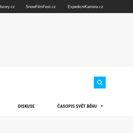
Obzory.cz
SnowFilmFest.cz
ExpedicniKamera.cz
DISKUSE
ČASOPIS SVĚT BĚHU