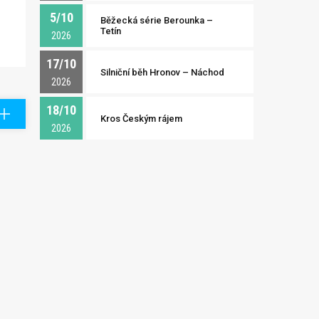
5/10
Běžecká série Berounka –
Tetín
2026
17/10
Silniční běh Hronov – Náchod
2026
18/10
Kros Českým rájem
2026