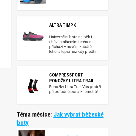
ALTRA TIMP 6
Univerzální bota na běh i
chůzi smíšeným terénem
přichází v novém kabátě -
lehčí a lepší než kdy předtím
COMPRESSPORT
PONOŽKY ULTRA TRAIL
Ponožky Ultra Trail Vás podrží
při pořádné porci kilometrů!
Téma měsíce:
Jak vybrat běžecké
boty