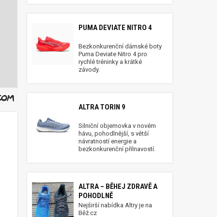
PUMA DEVIATE NITRO 4
Bezkonkurenční dámské boty
Puma Deviate Nitro 4 pro
rychlé tréninky a krátké
závody.
ALTRA TORIN 9
Silniční objemovka v novém
hávu, pohodlnější, s větší
návratností energie a
bezkonkurenční přilnavostí.
ALTRA – BĚHEJ ZDRAVĚ A
POHODLNĚ
Nejširší nabídka Altry je na
Běž.cz