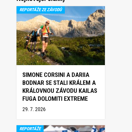
REPORTÁŽE ZE ZÁVODŮ
SIMONE CORSINI A DARIIA
BODNAR SE STALI KRÁLEM A
KRÁLOVNOU ZÁVODU KAILAS
FUGA DOLOMITI EXTREME
TRAIL 2026
29. 7. 2026
REPORTÁŽE