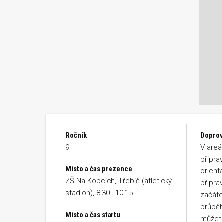
Ročník
Doprov
9
V areá
připra
Místo a čas prezence
orient
ZŠ Na Kopcích, Třebíč (atletický
připra
stadion), 8:30 - 10:15
začáte
průběh
Místo a čas startu
můžete