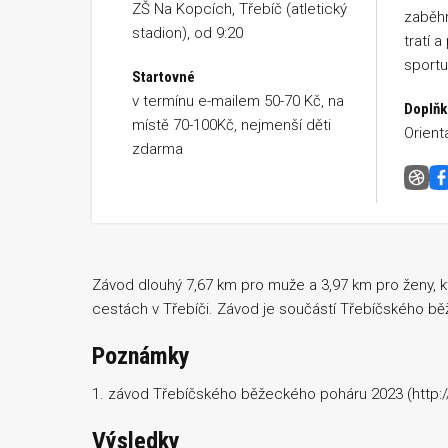
ZŠ Na Kopcích, Třebíč (atletický
zaběhn
stadion), od 9:20
tratí 
sportu
Startovné
v termínu e-mailem 50-70 Kč, na
Doplňk
místě 70-100Kč, nejmenší děti
Orient
zdarma
Běže
Závod dlouhý 7,67 km pro muže a 3,97 km pro ženy, k
cestách v Třebíči. Závod je součástí Třebíčského b
Poznámky
1. závod Třebíčského běžeckého poháru 2023 (http:
Výsledky