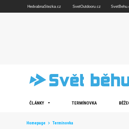
HedvabnaStezka.cz
SvetOutdooru.cz
SvetBehu.
ČLÁNKY
TERMÍNOVKA
BĚŽE
Homepage
Termínovka