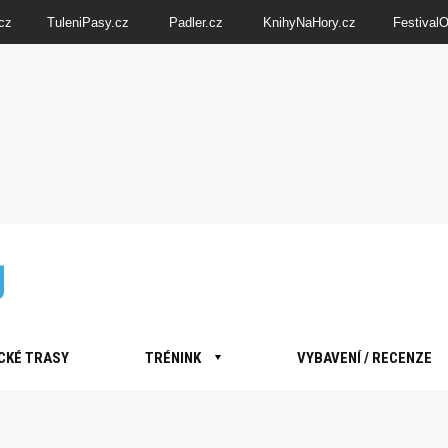
cz
TuleniPasy.cz
Padler.cz
KnihyNaHory.cz
Festival
CKÉ TRASY
TRÉNINK
VYBAVENÍ / RECENZE