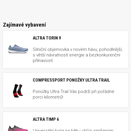
Zajímavé vybavení
ALTRA TORIN 9
Silniční objemovka v novém hávu, pohodlnější,
s větší návratností energie a bezkonkurenční
přilnavostí.
COMPRESSPORT PONOŽKY ULTRA TRAIL
Ponožky Ultra Trail Vás podrží při pořádné
porci kilometrů!
ALTRA TIMP 6
Univerzální bota na běh i chůzi smíšeným