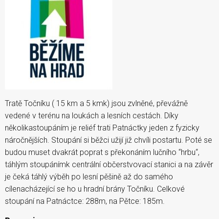
Tratě Točníku ( 15 km a 5 kmk) jsou zvlněné, převážně
vedené v terénu na loukách a lesních cestách. Díky
několikastoupáním je reliéf trati Patnáctky jeden z fyzicky
náročnějších. Stoupání si běžci užijí již chvíli postartu. Poté se
budou muset dvakrát poprat s překonáním lučního “hrbu“,
táhlým stoupánímk centrální občerstvovací stanici a na závěr
je čeká táhlý výběh po lesní pěšině až do samého
cílenacházející se ho u hradní brány Točníku. Celkové
stoupání na Patnáctce: 288m, na Pětce: 185m.