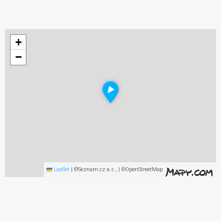
+
−
Leaflet
|
©Seznam.cz a.s., | ©OpenStreetMap