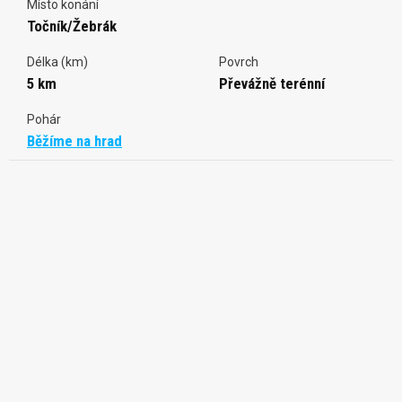
Místo konání
Točník/Žebrák
Délka (km)
Povrch
5 km
Převážně terénní
Pohár
Běžíme na hrad