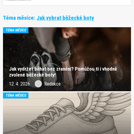
Téma měsíce:
Jak vybrat běžecké boty
TÉMA MĚSÍCE
Jak vydržet běhat bez zranění? Pomůžou ti i vhodně
zvolené běžecké boty!
12. 4. 2026
Redakce
TÉMA MĚSÍCE