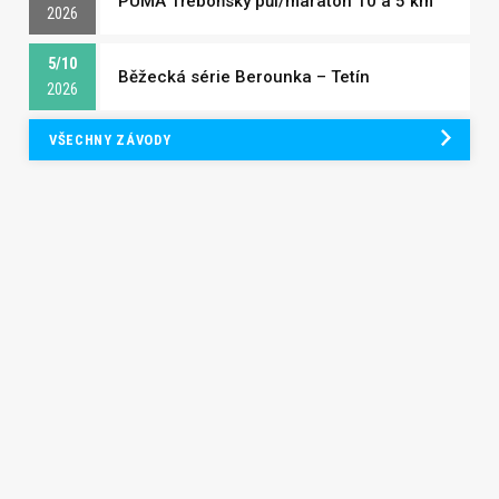
PUMA Třeboňský půl/maraton 10 a 5 km
2026
5/10
Běžecká série Berounka – Tetín
2026
VŠECHNY ZÁVODY