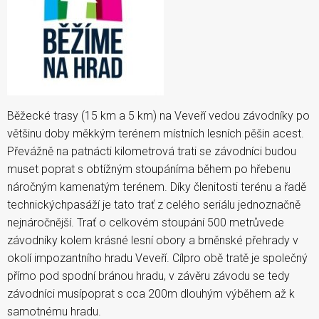
Běžecké trasy (15 km a 5 km) na Veveří vedou závodníky po
většinu doby měkkým terénem místních lesních pěšin acest.
Převážně na patnácti kilometrová trati se závodníci budou
muset poprat s obtížným stoupáníma během po hřebenu
náročným kamenatým terénem. Díky členitosti terénu a řadě
technickýchpasáží je tato trať z celého seriálu jednoznačně
nejnáročnější. Trať o celkovém stoupání 500 metrůvede
závodníky kolem krásné lesní obory a brněnské přehrady v
okolí impozantního hradu Veveří. Cílpro obě tratě je společný
přímo pod spodní bránou hradu, v závěru závodu se tedy
závodníci musípoprat s cca 200m dlouhým výběhem až k
samotnému hradu.