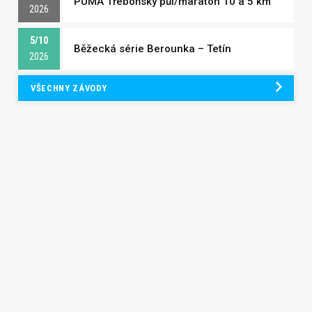
PUMA Třeboňský půl/maraton 10 a 5 km
2026
5/10
Běžecká série Berounka – Tetín
2026
VŠECHNY ZÁVODY