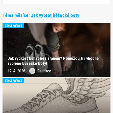
Téma měsíce:
Jak vybrat běžecké boty
TÉMA MĚSÍCE
Jak vydržet běhat bez zranění? Pomůžou ti i vhodně
zvolené běžecké boty!
12. 4. 2026
Redakce
TÉMA MĚSÍCE