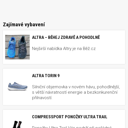
Zajímavé vybavení
ALTRA – BĚHEJ ZDRAVĚ A POHODLNĚ
Nejširší nabídka Altry je na Běž.cz
ALTRA TORIN 9
Silniční objemovka v novém hávu, pohodlnější,
s větší návratností energie a bezkonkurenční
přilnavostí.
COMPRESSPORT PONOŽKY ULTRA TRAIL
Ponožky Ultra Trail Vás podrží při pořádné