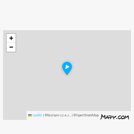
+
−
Leaflet
|
©Seznam.cz a.s., | ©OpenStreetMap