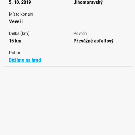
5. 10. 2019
Jihomoravský
Místo konání
Veveří
Délka (km)
Povrch
15 km
Převážně asfaltový
Pohár
Běžíme na hrad