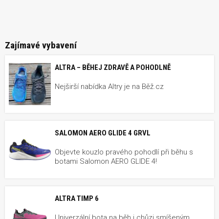
Zajímavé vybavení
ALTRA – BĚHEJ ZDRAVĚ A POHODLNĚ
Nejširší nabídka Altry je na Běž.cz
SALOMON AERO GLIDE 4 GRVL
Objevte kouzlo pravého pohodlí při běhu s
botami Salomon AERO GLIDE 4!
ALTRA TIMP 6
Univerzální bota na běh i chůzi smíšeným