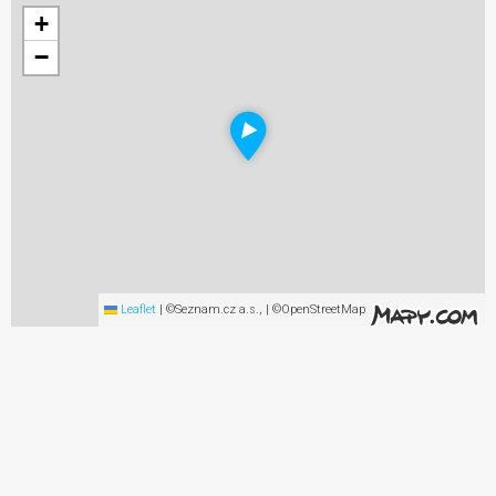
+
−
Leaflet
|
©Seznam.cz a.s., | ©OpenStreetMap