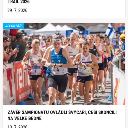
TRAIL 2026
29. 7. 2026
REPORTÁŽE
ZÁVĚR ŠAMPIONÁTU OVLÁDLI ŠVÝCAŘI, ČEŠI SKONČILI
NA VELKÉ BEDNĚ
13. 7. 2026