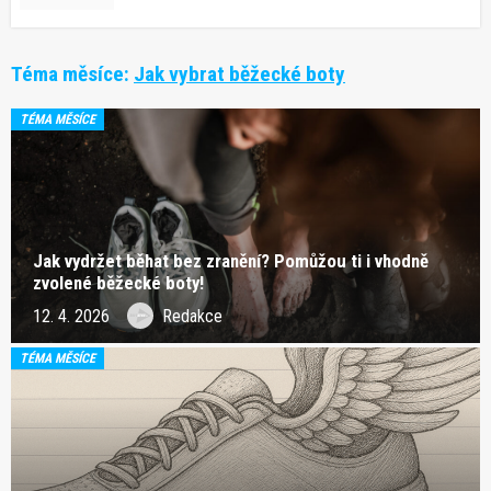
Téma měsíce:
Jak vybrat běžecké boty
TÉMA MĚSÍCE
Jak vydržet běhat bez zranění? Pomůžou ti i vhodně
zvolené běžecké boty!
12. 4. 2026
Redakce
TÉMA MĚSÍCE