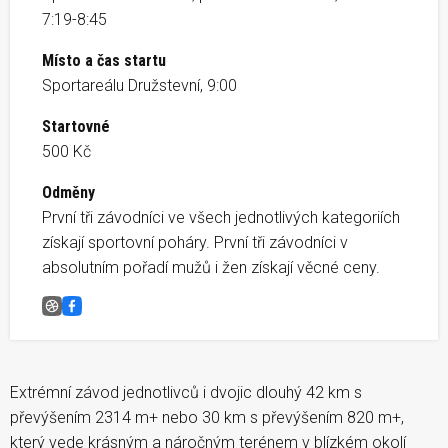
7:19-8:45
Místo a čas startu
Sportareálu Družstevní, 9:00
Startovné
500 Kč
Odměny
První tři závodníci ve všech jednotlivých kategoriích
získají sportovní poháry. První tři závodníci v
absolutním pořadí mužů i žen získají věcné ceny.
Brněnský masakr
Facebook
Extrémní závod jednotlivců i dvojic dlouhý 42 km s
převýšením 2314 m+ nebo 30 km s převýšením 820 m+,
který vede krásným a náročným terénem v blízkém okolí