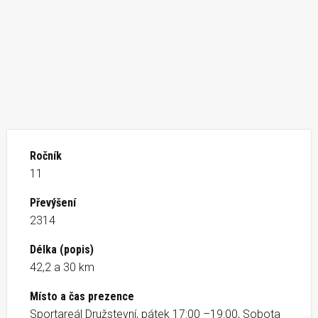
Ročník
11
Převýšení
2314
Délka (popis)
42,2 a 30 km
Místo a čas prezence
Sportareál Družstevní, pátek 17:00 –19:00, Sobota