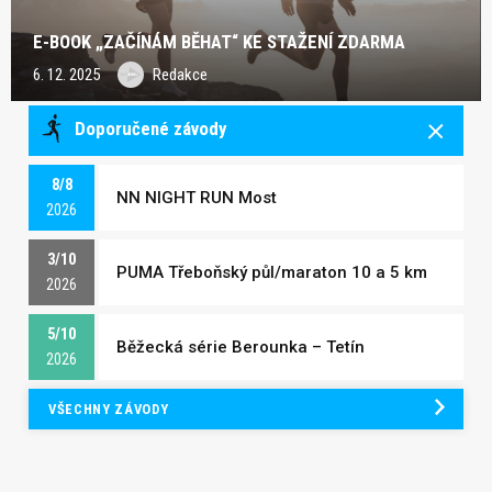
E-BOOK „ZAČÍNÁM BĚHAT“ KE STAŽENÍ ZDARMA
6. 12. 2025
Redakce
Doporučené závody
8/8
NN NIGHT RUN Most
2026
3/10
PUMA Třeboňský půl/maraton 10 a 5 km
2026
5/10
Běžecká série Berounka – Tetín
2026
VŠECHNY ZÁVODY