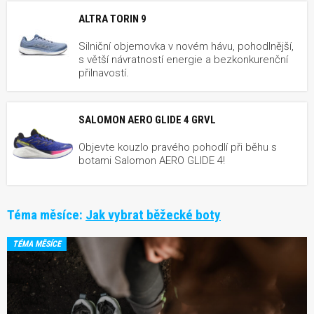
ALTRA TORIN 9
Silniční objemovka v novém hávu, pohodlnější,
s větší návratností energie a bezkonkurenční
přilnavostí.
SALOMON AERO GLIDE 4 GRVL
Objevte kouzlo pravého pohodlí při běhu s
botami Salomon AERO GLIDE 4!
Téma měsíce:
Jak vybrat běžecké boty
TÉMA MĚSÍCE