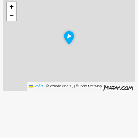
+
−
Leaflet
|
©Seznam.cz a.s., | ©OpenStreetMap