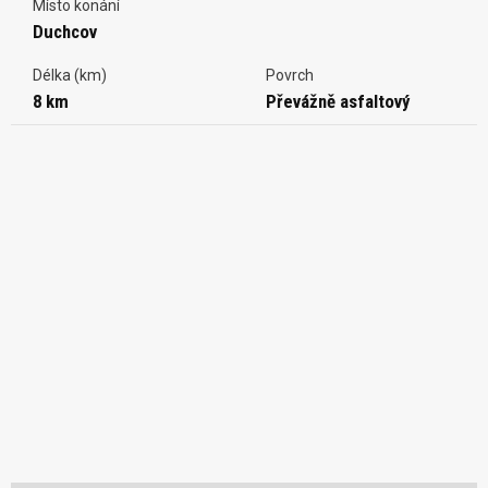
Místo konání
Duchcov
Délka (km)
Povrch
8 km
Převážně asfaltový