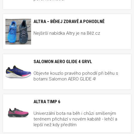
ALTRA – BĚHEJ ZDRAVĚ A POHODLNĚ
Nejširší nabídka Altry je na Běž.cz
SALOMON AERO GLIDE 4 GRVL
Objevte kouzlo pravého pohodlí při běhu s
botami Salomon AERO GLIDE 4!
ALTRA TIMP 6
Univerzální bota na běh i chůzi smíšeným
terénem přichází v novém kabátě - lehčí a
lepší než kdy předtím