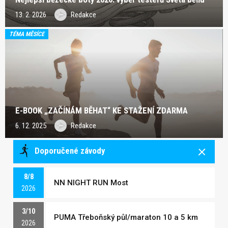
13. 2. 2026
Redakce
TÉMA MĚSÍCE
E-BOOK „ZAČÍNÁM BĚHAT“ KE STAŽENÍ ZDARMA
6. 12. 2025
Redakce
Doporučené závody
8/8
NN NIGHT RUN Most
2026
3/10
PUMA Třeboňský půl/maraton 10 a 5 km
2026