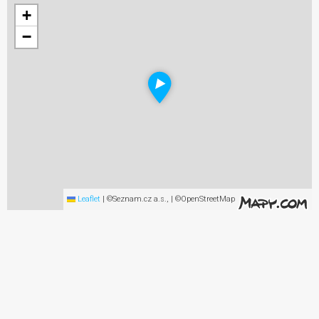
+
−
Leaflet
|
©Seznam.cz a.s., | ©OpenStreetMap