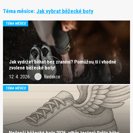
Téma měsíce:
Jak vybrat běžecké boty
TÉMA MĚSÍCE
Jak vydržet běhat bez zranění? Pomůžou ti i vhodně
zvolené běžecké boty!
12. 4. 2026
Redakce
TÉMA MĚSÍCE
Nejlepší běžecké boty 2026: výběr testerů Světa běhu