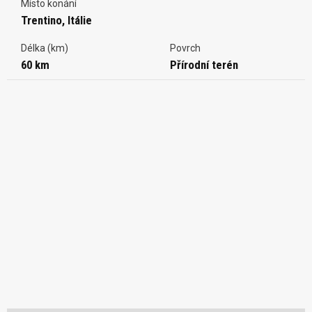
Místo konání
Trentino, Itálie
Délka (km)
Povrch
60 km
Přírodní terén