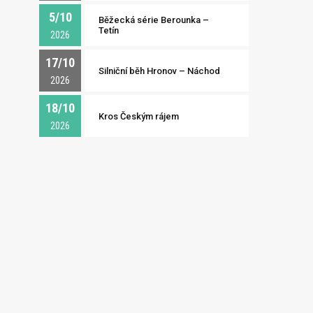
5/10
Běžecká série Berounka –
Tetín
2026
17/10
Silniční běh Hronov – Náchod
2026
18/10
Kros Českým rájem
2026