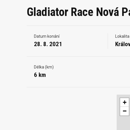
Gladiator Race Nová P
Datum konání
Lokalita
28. 8. 2021
Králo
Délka (km)
6 km
+
−