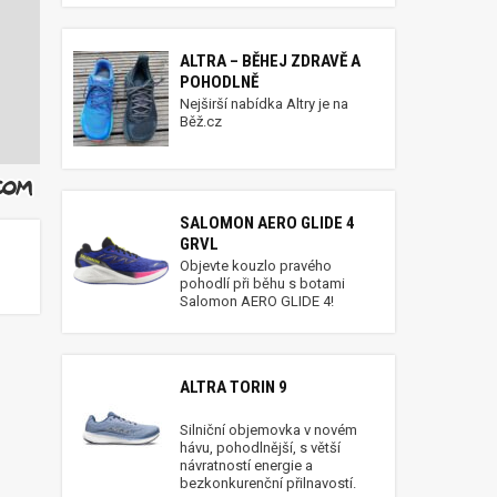
ALTRA – BĚHEJ ZDRAVĚ A
POHODLNĚ
Nejširší nabídka Altry je na
Běž.cz
SALOMON AERO GLIDE 4
GRVL
Objevte kouzlo pravého
pohodlí při běhu s botami
Salomon AERO GLIDE 4!
ALTRA TORIN 9
Silniční objemovka v novém
hávu, pohodlnější, s větší
návratností energie a
bezkonkurenční přilnavostí.