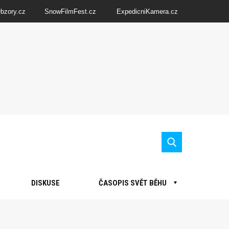
Obzory.cz
SnowFilmFest.cz
ExpedicniKamera.cz
DISKUSE
ČASOPIS SVĚT BĚHU