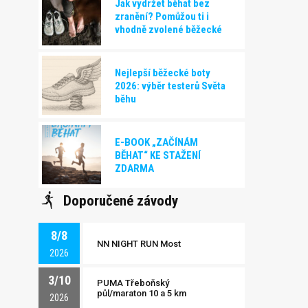
Jak vydržet běhat bez
zranění? Pomůžou ti i
vhodně zvolené běžecké
boty!
Nejlepší běžecké boty
2026: výběr testerů Světa
běhu
E-BOOK „ZAČÍNÁM
BĚHAT“ KE STAŽENÍ
ZDARMA
Doporučené závody
8/8
NN NIGHT RUN Most
2026
3/10
PUMA Třeboňský
půl/maraton 10 a 5 km
2026