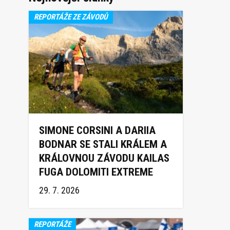
REPORTÁŽE ZE ZÁVODŮ
SIMONE CORSINI A DARIIA
BODNAR SE STALI KRÁLEM A
KRÁLOVNOU ZÁVODU KAILAS
FUGA DOLOMITI EXTREME
TRAIL 2026
29. 7. 2026
REPORTÁŽE