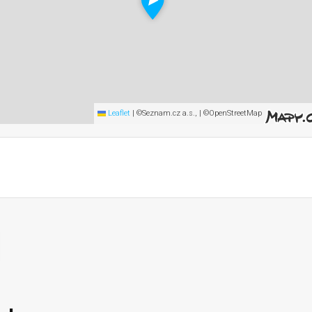
Leaflet
|
©Seznam.cz a.s., | ©OpenStreetMap