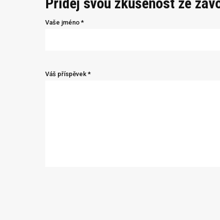
Přidej svou zkušenost ze záv
Vaše jméno *
Váš příspěvek *