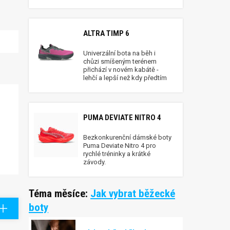
ALTRA TIMP 6
Univerzální bota na běh i
chůzi smíšeným terénem
přichází v novém kabátě -
lehčí a lepší než kdy předtím
PUMA DEVIATE NITRO 4
Bezkonkurenční dámské boty
Puma Deviate Nitro 4 pro
rychlé tréninky a krátké
závody.
Téma měsíce:
Jak vybrat běžecké
boty