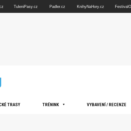
cz
TuleniPasy.cz
Padler.cz
KnihyNaHory.cz
Festival
CKÉ TRASY
TRÉNINK
VYBAVENÍ / RECENZE