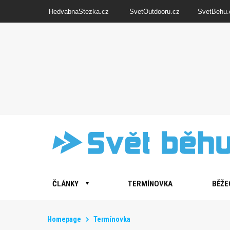
HedvabnaStezka.cz
SvetOutdooru.cz
SvetBehu.
ČLÁNKY
TERMÍNOVKA
BĚŽE
Homepage
Termínovka