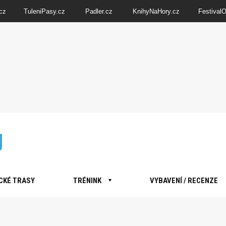
cz
TuleniPasy.cz
Padler.cz
KnihyNaHory.cz
Festival
CKÉ TRASY
TRÉNINK
VYBAVENÍ / RECENZE