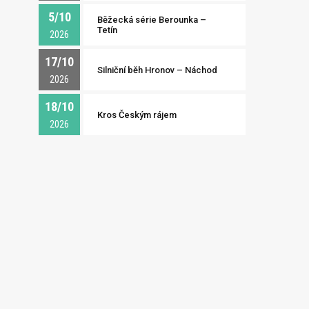
5/10
Běžecká série Berounka –
Tetín
2026
17/10
Silniční běh Hronov – Náchod
2026
18/10
Kros Českým rájem
2026