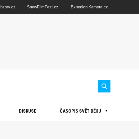
Obzory.cz
SnowFilmFest.cz
ExpedicniKamera.cz
DISKUSE
ČASOPIS SVĚT BĚHU