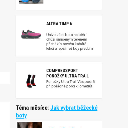
ALTRA TIMP 6
Univerzální bota na běh i
chůzi smíšeným terénem
přichází v novém kabátě -
lehčí a lepší než kdy předtím
COMPRESSPORT
PONOŽKY ULTRA TRAIL
Ponožky Ultra Trail Vás podrží
při pořádné porci kilometrů!
Téma měsíce:
Jak vybrat běžecké
boty