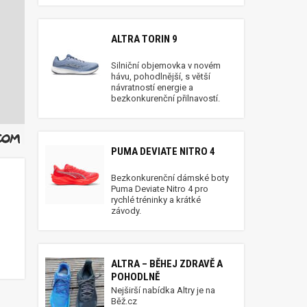
ALTRA TORIN 9
Silniční objemovka v novém
hávu, pohodlnější, s větší
návratností energie a
bezkonkurenční přilnavostí.
PUMA DEVIATE NITRO 4
Bezkonkurenční dámské boty
Puma Deviate Nitro 4 pro
rychlé tréninky a krátké
závody.
ALTRA – BĚHEJ ZDRAVĚ A
POHODLNĚ
Nejširší nabídka Altry je na
Běž.cz