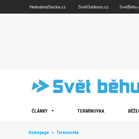
HedvabnaStezka.cz
SvetOutdooru.cz
SvetBehu.
ČLÁNKY
TERMÍNOVKA
BĚŽE
Homepage
Termínovka