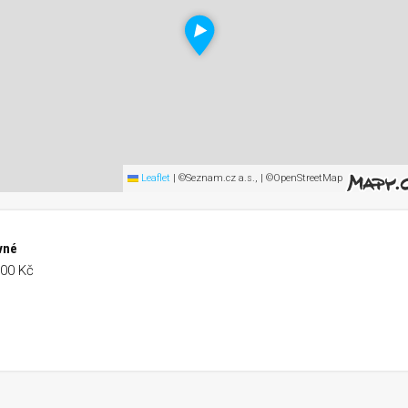
Leaflet
|
©Seznam.cz a.s., | ©OpenStreetMap
vné
700 Kč
Run