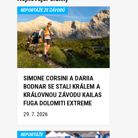
REPORTÁŽE ZE ZÁVODŮ
SIMONE CORSINI A DARIIA
BODNAR SE STALI KRÁLEM A
KRÁLOVNOU ZÁVODU KAILAS
FUGA DOLOMITI EXTREME
TRAIL 2026
29. 7. 2026
REPORTÁŽE