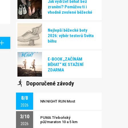
Jak vydržet běhat bez
zranění? Pomůžou ti i
vhodně zvolené běžecké
boty!
Nejlepší běžecké boty
2026: výběr testerů Světa
běhu
E-BOOK „ZAČÍNÁM
BĚHAT“ KE STAŽENÍ
ZDARMA
Doporučené závody
8/8
NN NIGHT RUN Most
2026
3/10
PUMA Třeboňský
půl/maraton 10 a 5 km
2026