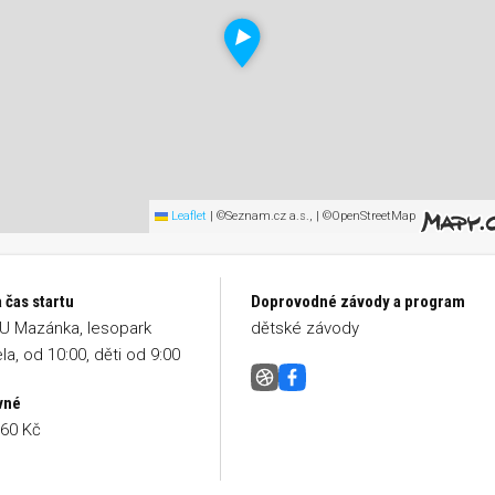
Leaflet
|
©Seznam.cz a.s., | ©OpenStreetMap
 čas startu
Doprovodné závody a program
 U Mazánka, lesopark
dětské závody
la, od 10:00, děti od 9:00
Hloučela 3.6.9
Facebook
vné
160 Kč