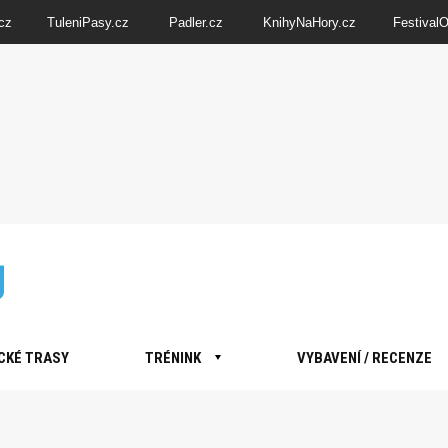
cz
TuleniPasy.cz
Padler.cz
KnihyNaHory.cz
Festival
CKÉ TRASY
TRÉNINK
VYBAVENÍ / RECENZE