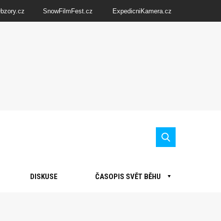
Obzory.cz
SnowFilmFest.cz
ExpedicniKamera.cz
DISKUSE
ČASOPIS SVĚT BĚHU