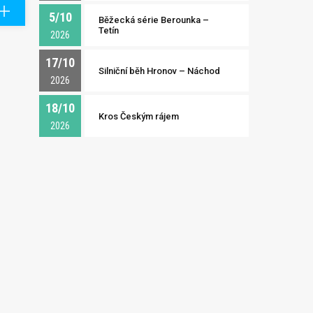
5/10
Běžecká série Berounka –
Tetín
2026
17/10
Silniční běh Hronov – Náchod
2026
18/10
Kros Českým rájem
2026