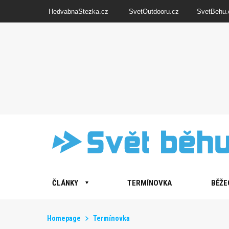
HedvabnaStezka.cz
SvetOutdooru.cz
SvetBehu.
ČLÁNKY
TERMÍNOVKA
BĚŽE
Homepage
Termínovka