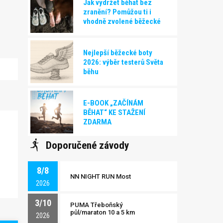
Jak vydržet běhat bez
zranění? Pomůžou ti i
vhodně zvolené běžecké
boty!
Nejlepší běžecké boty
2026: výběr testerů Světa
běhu
E-BOOK „ZAČÍNÁM
BĚHAT“ KE STAŽENÍ
ZDARMA
Doporučené závody
8/8
NN NIGHT RUN Most
2026
3/10
PUMA Třeboňský
půl/maraton 10 a 5 km
2026