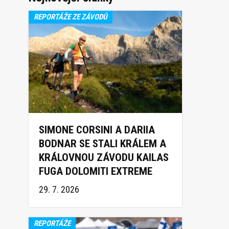
REPORTÁŽE ZE ZÁVODŮ
SIMONE CORSINI A DARIIA
BODNAR SE STALI KRÁLEM A
KRÁLOVNOU ZÁVODU KAILAS
FUGA DOLOMITI EXTREME
TRAIL 2026
29. 7. 2026
REPORTÁŽE