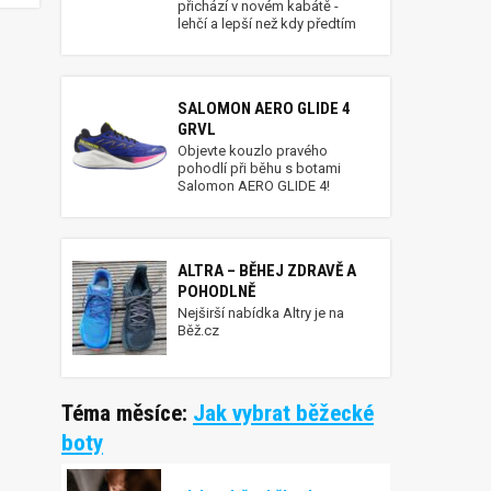
přichází v novém kabátě -
lehčí a lepší než kdy předtím
SALOMON AERO GLIDE 4
GRVL
Objevte kouzlo pravého
pohodlí při běhu s botami
Salomon AERO GLIDE 4!
ALTRA – BĚHEJ ZDRAVĚ A
POHODLNĚ
Nejširší nabídka Altry je na
Běž.cz
Téma měsíce:
Jak vybrat běžecké
boty