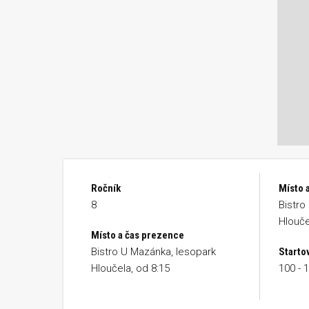
Ročník
Místo a
8
Bistro
Hlouče
Místo a čas prezence
Bistro U Mazánka, lesopark
Starto
Hloučela, od 8:15
100 - 