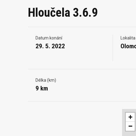
Hloučela 3.6.9
Datum konání
Lokalita
29. 5. 2022
Olom
Délka (km)
9 km
+
−